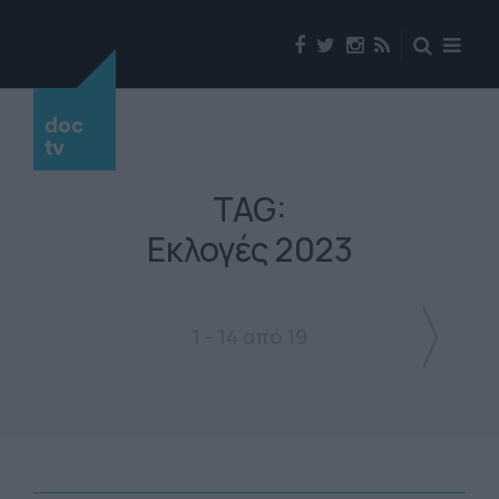
doc
tv
TAG:
Εκλογές 2023
1 - 14 από 19