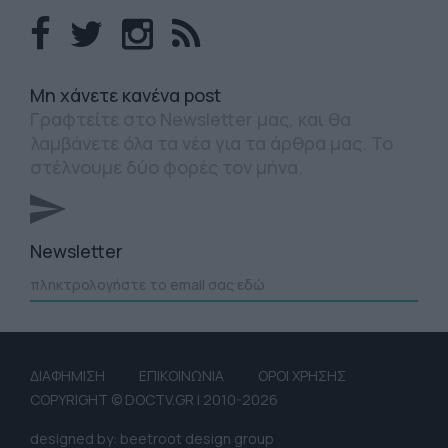
Mη χάνετε κανένα post
Γραφτείτε στο Newsletter μας, και θα
λαμβάνετε όλα τα νέα για τα άρθρα μας. Το
στέλνουμε δύο φορές τον μήνα.
Newsletter
ΔΙΑΦΗΜΙΣΗ
ΕΠΙΚΟΙΝΩΝΙΑ
ΟΡΟΙ ΧΡΗΣΗΣ
COPYRIGHT © DOCTV.GR | 2010-2026
designed by: beetroot design group