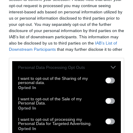
opt-out request is processed you may continue seeing
interest-based ads based on personal information utilized by
us or personal information disclosed to third parties prior to
your opt-out. You may separately opt-out of the further
ΠΡΟΠΑΓΑΝΔΑ
disclosure of your personal information by third parties on the
IAB’s list of downstream participants. This information may
also be disclosed by us to third parties on the
IAB’s List of
Μέσα στο πλήθος της αποχής
Downstream Participants
that may further disclose it to other
third parties.
«Μέσα σε αυτό το πλήθος της αποχής
Personal Data Processing Opt Outs
υπάρχουν οι μεγαλύτεροι εχθροί μας και οι
καλύτεροι μας φίλοι». Σχολιάζει ο Τάσος
I want to opt-out of the Sharing of my
personal data.
Σαγρής
Opted In
I want to opt-out of the Sale of my
Personal Data.
23 Μαΐου 2023
Opted In
I want to opt-out of processing my
Personal Data for Targeted Advertising.
Opted In