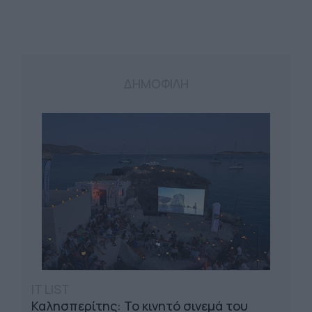
ΔΗΜΟΦΙΛΗ
IT LIST
Καλησπερίτης: Το κινητό σινεμά του