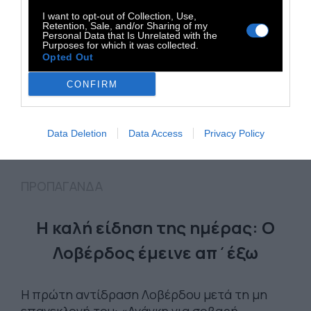
I want to opt-out of Collection, Use,
Retention, Sale, and/or Sharing of my
Personal Data that Is Unrelated with the
Purposes for which it was collected.
Opted Out
CONFIRM
Data Deletion
Data Access
Privacy Policy
ΠΡΟΠΑΓΑΝΔΑ
Η καλή είδηση της ημέρας: Ο
Λοβέρδος έμεινε απ΄έξω
Η πρώτη αντίδραση Λοβέρδου μετά τη μη
επανεκλογή του: «Ανάγκη για σοβαρή