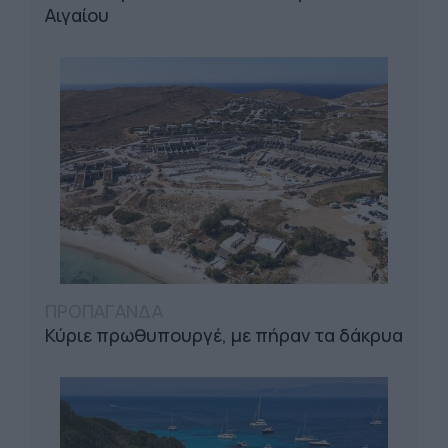
Αιγαίου
ΠΡΟΠΑΓΑΝΔΑ
Κύριε πρωθυπουργέ, με πήραν τα δάκρυα