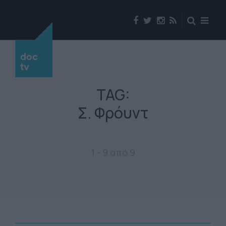
doc
tv
TAG:
Σ. Φρόυντ
1 - 9 από 9