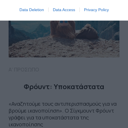
Data Deletion
Data Access
Privacy Policy
Α' ΠΡΟΣΩΠΟ
Φρόυντ: Υποκατάστατα
«Αναζητούμε τους αντιπερισπασμούς για να
βρούμε ικανοποίηση». Ο Σίγκμουντ Φρόυντ
γράφει για τα υποκατάστατα της
ικανοποίησης