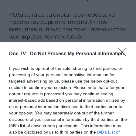
«Όλα αυτά με τα οποία προσπαθούμε να
προστατευτούμε από την απειλή που
εκπέμπουν οι πηγές του πόνου ανήκουν στον
ίδιο ακριβώς τον πολιτισμό»
Doc TV -
Do Not Process My Personal Information
1 Μαρτίου 2019
If you wish to opt-out of the sale, sharing to third parties, or
processing of your personal or sensitive information for
targeted advertising by us, please use the below opt-out
section to confirm your selection. Please note that after your
opt-out request is processed you may continue seeing
interest-based ads based on personal information utilized by
us or personal information disclosed to third parties prior to
your opt-out. You may separately opt-out of the further
disclosure of your personal information by third parties on the
IAB’s list of downstream participants. This information may
also be disclosed by us to third parties on the
IAB’s List of