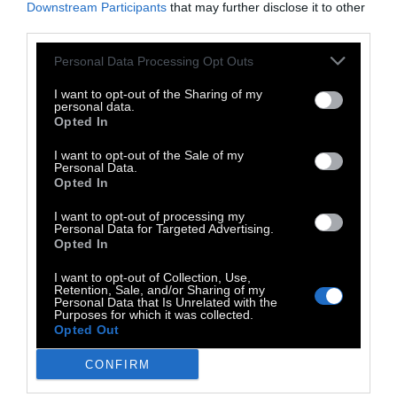
Downstream Participants
that may further disclose it to other
third parties.
Personal Data Processing Opt Outs
Α' ΠΡΟΣΩΠΟ
I want to opt-out of the Sharing of my
personal data.
Opted In
Φρόυντ: Το σεξ και η αγάπη
I want to opt-out of the Sale of my
Personal Data.
Opted In
Οι αλήθειες του θεμελιωτή της
ψυχαναλυτικής σχολής για τις σχέσεις, την
I want to opt-out of processing my
Personal Data for Targeted Advertising.
αγάπη και τη σεξουαλικότητα
Opted In
I want to opt-out of Collection, Use,
4 Μαΐου 2018
Retention, Sale, and/or Sharing of my
Personal Data that Is Unrelated with the
Purposes for which it was collected.
Opted Out
CONFIRM