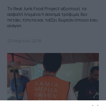
Το Real Junk Food Project αξιοποιεί τα
ασφαλή ληγμένα ή άσχημα τρόφιμα, δεν
πετάει τίποτα και ταΐζει δωρεάν όποιον έχει
ανάγκη
20 Μαρτίου 2018