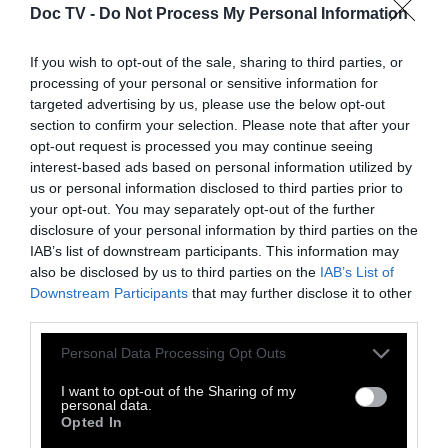
Doc TV -
Do Not Process My Personal Information
If you wish to opt-out of the sale, sharing to third parties, or
ΠΡΟΠΑΓΑΝΔΑ
processing of your personal or sensitive information for
targeted advertising by us, please use the below opt-out
section to confirm your selection. Please note that after your
Καμία μερίδα φαγητού
opt-out request is processed you may continue seeing
interest-based ads based on personal information utilized by
χαμένη
us or personal information disclosed to third parties prior to
your opt-out. You may separately opt-out of the further
disclosure of your personal information by third parties on the
Η οργάνωση που δεν αφήνει να πάει ούτε
IAB’s list of downstream participants. This information may
ψίχουλο στα σκουπίδια και πώς μπορούμε να
also be disclosed by us to third parties on the
IAB’s List of
βοηθήσουμε
Downstream Participants
that may further disclose it to other
third parties.
7 Μαρτίου 2018
Personal Data Processing Opt Outs
I want to opt-out of the Sharing of my
personal data.
Opted In