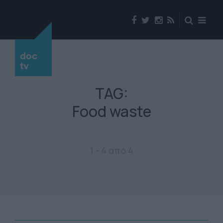
doc
tv
TAG:
Food waste
1 - 4 από 4