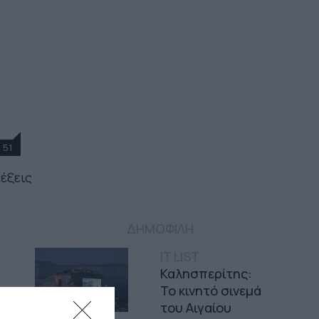
51
λέξεις
ΔΗΜΟΦΙΛΗ
IT LIST
Καλησπερίτης:
Το κινητό σινεμά
του Αιγαίου