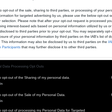
to opt-out of the sale, sharing to third parties, or processing of your per
formation for targeted advertising by us, please use the below opt-out s
r selection. Please note that after your opt-out request is processed y
eing interest-based ads based on personal information utilized by us or
disclosed to third parties prior to your opt-out. You may separately opt-
losure of your personal information by third parties on the IAB’s list of
. This information may also be disclosed by us to third parties on the
IA
Participants
that may further disclose it to other third parties.
l Data Processing Opt Outs
o opt-out of the Sharing of my personal data.
In
ατερίνα Χατζημιχαήλ
είναι φίλη-docer. Ζει στο
o opt-out of the Sale of my Personal Data.
κλειο της Κρήτης. Ακούει θαυμάσιες μουσικές
In
 της ζητήσαμε να μας γράψει ένα podcast για να
to opt-out of processing my Personal Data for Targeted
 μοιραστούμε.