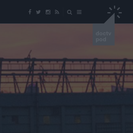
doctv
pod