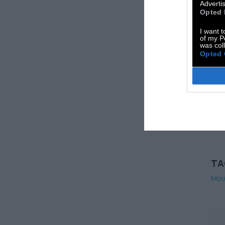
Advertis
Opted 
I want t
of my P
Aκο
was col
Χρη
Opted 
στα
TA
Μου