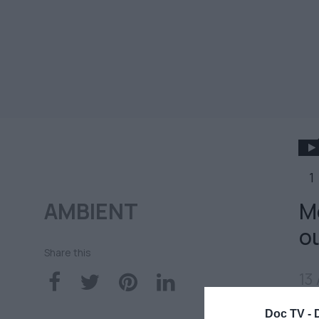
1
AMBIENT
Μ
ο
Share this
13
Doc TV -