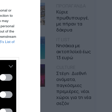
ΠΡΟΠΑΓΑΝΔΑ
sonal or
Κύριε
ection to
πρωθυπουργέ,
ou may
με πήραν τα
 personal
δάκρυα
out of the
 downstream
IT LIST
B’s List of
Νησάκια με
ακτοπλοϊκά έως
13 ευρώ
CULTURE
Στέγη: Διεθνή
ονόματα,
παγκόσμιες
πρεμιέρες, νέοι
χώροι για τη νέα
σεζόν