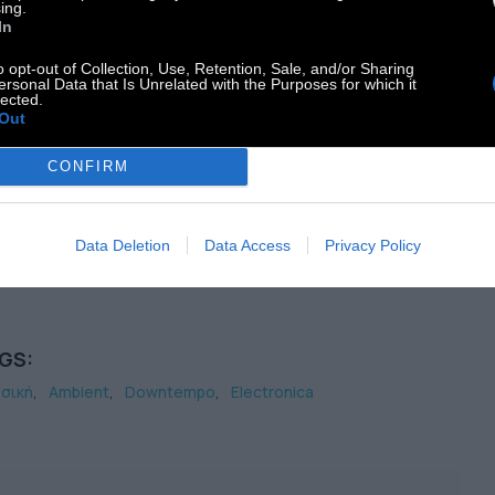
ing.
In
o opt-out of Collection, Use, Retention, Sale, and/or Sharing
ersonal Data that Is Unrelated with the Purposes for which it
ύστε μουσική στο pod.radio του DOC TV.
lected.
σιμοποιήστε το pop up παράθυρο ώστε να μη
Out
ματήσει το player όταν βγείτε από τη σελίδα
CONFIRM
Data Deletion
Data Access
Privacy Policy
GS:
σική
Ambient
Downtempo
Electronica