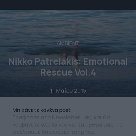
AMBIENT
Nikko Patrelakis: Emotional
Rescue Vol.4
11 Μαΐου 2015
Mη χάνετε κανένα post
Γραφτείτε στο Newsletter μας, και θα
λαμβάνετε όλα τα νέα για τα άρθρα μας. Το
στέλνουμε δύο φορές τον μήνα.