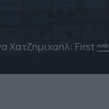
α Χατζημιχαήλ: First
AMB