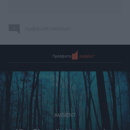
0
εμφάνιση σχολίων
Πρόσφατα
AMBIENT
AMBIENT