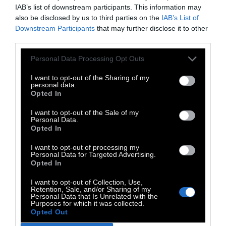
Ο
Νίκος Πατρελάκης
είναι μουσικός,
IAB’s list of downstream participants. This information may
παραγωγός και dj, με διεθνή κυκλοφορία
also be disclosed by us to third parties on the
IAB’s List of
Downstream Participants
that may further disclose it to other
πολλών άλμπουμ και συλλογών. Έχει συνθέσει
third parties.
μουσικές για το θέατρο και τον
κινηματογράφο. Είναι συνιδρυτής του
Personal Data Processing Opt Outs
DOCTV.GR και του RADIODOC.GR, και όλες τις
I want to opt-out of the Sharing of my
personal data.
μίξεις του θα τις βρείτε στην κατηγορία
Opted In
PODCAST
του DOC TV.
I want to opt-out of the Sale of my
Personal Data.
Opted In
Χρησιμοποιήστε το pop up παράθυρο ώστε
I want to opt-out of processing my
Personal Data for Targeted Advertising.
να μη σταματήσει το player όταν βγείτε από τη
Opted In
σελίδα
I want to opt-out of Collection, Use,
Retention, Sale, and/or Sharing of my
Personal Data that Is Unrelated with the
Purposes for which it was collected.
Opted Out