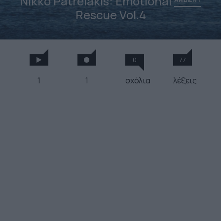
Nikko Patrelakis: Emotional
Rescue Vol.4
0
77
1
1
σχόλια
λέξεις