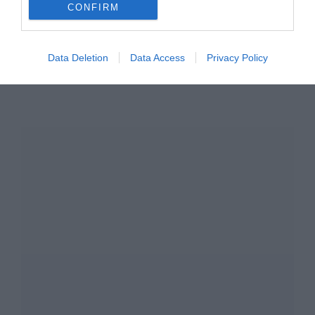
CONFIRM
TAGS:
Ambient
Soundtrack
Electronica
Nikko Patrelakis
Data Deletion
Data Access
Privacy Policy
Jazz