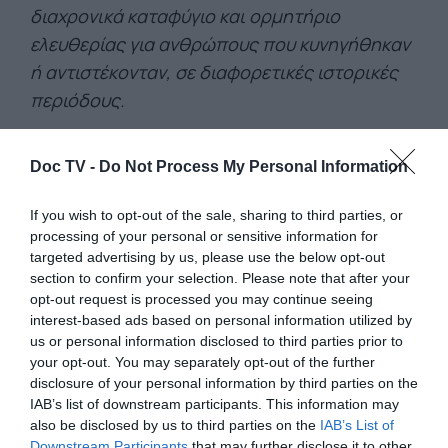
διαχρονικά καταφύγιο και ορμητήριο
ελευθερίας για ανθρώπους που κυνηγήθηκαν
ή αντιστέκονταν, σε διαφορετικές ιστορικές
περιόδους.
Παράλληλα, πρόκειται για το μοναδικό
φαράγγι της Ελλάδας που κατοικήθηκε
Doc TV -
Do Not Process My Personal Information
συστηματικά από την αρχαιότητα έως τον 20ό
If you wish to opt-out of the sale, sharing to third parties, or
αιώνα, μέχρι τη δημιουργία του Εθνικού
processing of your personal or sensitive information for
Δρυμού και την απαλλοτρίωση των
targeted advertising by us, please use the below opt-out
περιουσιών των κατοίκων του.
section to confirm your selection. Please note that after your
opt-out request is processed you may continue seeing
Σήμερα, η Σαμαριά αποτελεί έναν από τους
interest-based ads based on personal information utilized by
δημοφιλέστερους ορεινούς προορισμούς της
us or personal information disclosed to third parties prior to
your opt-out. You may separately opt-out of the further
χώρας. Ωστόσο, η αυξανόμενη τουριστική
disclosure of your personal information by third parties on the
αξιοποίησή της γεννά ερωτήματα για το πώς
IAB’s list of downstream participants. This information may
ισορροπούν η προστασία της φύσης, η
also be disclosed by us to third parties on the
IAB’s List of
Downstream Participants
that may further disclose it to other