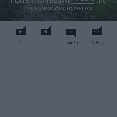
PLAYER: Το Φαράγγι
της
Σαμαριάς δεν πωλείται
0
373
1
1
σχόλια
λέξεις