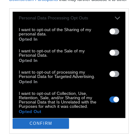
ιστορική μνήμη και η οικονομική
third parties.
εκμετάλλευση ενός τόσο ιδιαίτερου τόπου.
Personal Data Processing Opt Outs
Αποφασίσαμε να δημιουργήσουμε αυτό το
I want to opt-out of the Sharing of my
ντοκιμαντέρ με αφορμή το γεγονός πως η
personal data.
Σαμαριά είναι
ο μοναδικός Εθνικός Δρυμός
Opted In
της Ελλάδας με εισιτήριο εισόδου
,
αλλά και
I want to opt-out of the Sale of my
Personal Data.
επειδή αντίστοιχες συζητήσεις και
Opted In
σχεδιασμοί αναπτύσσονται πλέον και για
I want to opt-out of processing my
άλλους εθνικούς δρυμούς, όπως η Πάρνηθα
Personal Data for Targeted Advertising.
Opted In
και ο Όλυμπος.
Μέσα από αυτή την έρευνα
επιχειρούμε να συμβάλουμε σε έναν ευρύτερο
I want to opt-out of Collection, Use,
Retention, Sale, and/or Sharing of my
διάλογο για το μέλλον των προστατευόμενων
Personal Data that Is Unrelated with the
Purposes for which it was collected.
περιοχών σε μια περίοδο που το φυσικό
Opted Out
περιβάλλον δεν αντιμετωπίζεται ως
CONFIRM
κοινωνικό αγαθό αλλά ως πηγή κέρδους και
εμπόρευμα».