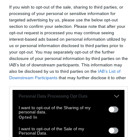
έναντι του μέσου ευρωπαϊκού όρου του 1,71%.
If you wish to opt-out of the sale, sharing to third parties, or
Η Ελλάδα συνεχίζει να εμφανίζει ένα από τα
processing of your personal or sensitive information for
targeted advertising by us, please use the below opt-out
υψηλότερα ποσοστά ιδιωτικών δαπανών
section to confirm your selection. Please note that after your
υγείας στην ΕΕ, αναγκάζοντας τους πολίτες
opt-out request is processed you may continue seeing
να καλύπτουν μόνοι τους το δυσβάσταχτο
interest-based ads based on personal information utilized by
us or personal information disclosed to third parties prior to
κόστος της περίθαλψης.
your opt-out. You may separately opt-out of the further
Με την πενιχρή τους σύνταξη,
όσοι
disclosure of your personal information by third parties on the
IAB’s list of downstream participants. This information may
ηλικιωμένοι δεν έχουν αλλά εισοδήματα
also be disclosed by us to third parties on the
IAB’s List of
εξαρτώνται από τη βοήθεια της οικογένειας.
Downstream Participants
that may further disclose it to other
Και αν δεν υπάρχουν παιδιά, συγγενείς ή
third parties.
στοργικοί γείτονες;
Personal Data Processing Opt Outs
Η πρόσβαση στην υγεία παραμένει
I want to opt-out of the Sharing of my
personal data.
«προνομιακό» αγαθό
που εξαρτάται από
Opted In
το εισόδημα, καθώς το 32% των οικονομικά
I want to opt-out of the Sale of my
ασθενέστερων πολιτών δηλώνει
Personal Data.