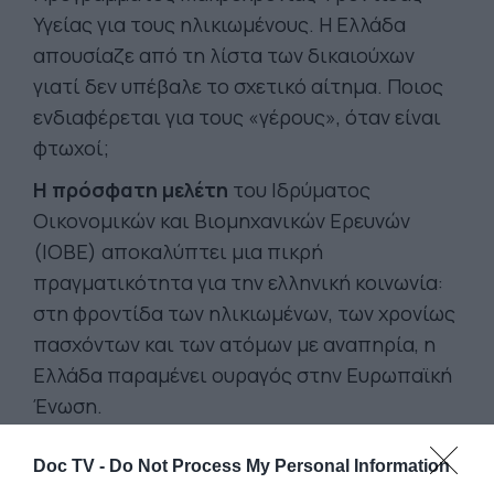
Υγείας για τους ηλικιωμένους. Η Ελλάδα
απουσίαζε από τη λίστα των δικαιούχων
γιατί δεν υπέβαλε το σχετικό αίτημα. Ποιος
ενδιαφέρεται για τους «γέρους», όταν είναι
φτωχοί;
Η πρόσφατη μελέτη
του Ιδρύματος
Οικονομικών και Βιομηχανικών Ερευνών
(ΙΟΒΕ) αποκαλύπτει μια πικρή
πραγματικότητα για την ελληνική κοινωνία:
στη φροντίδα των ηλικιωμένων, των χρονίως
πασχόντων και των ατόμων με αναπηρία, η
Ελλάδα παραμένει ουραγός στην Ευρωπαϊκή
Ένωση.
Διαθέτει μόλις το 0,16% του ΑΕΠ
για
Doc TV -
Do Not Process My Personal Information
δημόσιες δαπάνες μακροχρόνιας φροντίδας,