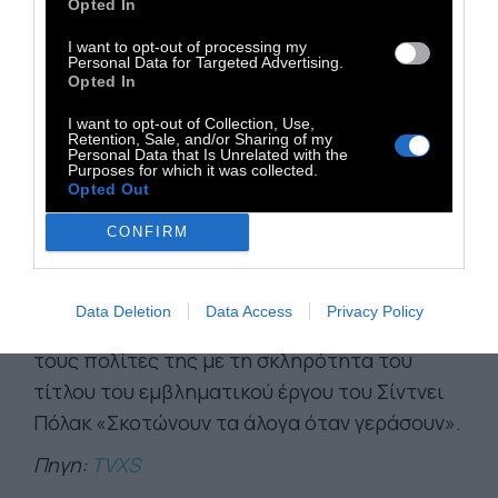
ανεκπλήρωτες ανάγκες υγείας. Ανάμεσα σε
Opted In
αυτούς οι ηλικιωμένοι που έχουν τα
I want to opt-out of processing my
Personal Data for Targeted Advertising.
μεγαλύτερα προβλήματα υγείας, είναι οι πιο
Opted In
απροστάτευτοι.
I want to opt-out of Collection, Use,
Η απόσταση ανάμεσα στα 8,1 δισ. ευρώ
που
Retention, Sale, and/or Sharing of my
Personal Data that Is Unrelated with the
διοχετεύτηκαν στην Ευρώπη και τη μηδενική
Purposes for which it was collected.
Opted Out
απορρόφηση της Ελλάδας αποτυπώνει το
χάσμα μεταξύ μιας Ευρώπης που
CONFIRM
προστατεύει τον πολίτη και ενός ελληνικού
κράτους που φαίνεται να έχει ξεχάσει τη
Data Deletion
Data Access
Privacy Policy
βασική του αποστολή. Που αντιμετωπίζει
τους πολίτες της με τη σκληρότητα του
τίτλου του εμβληματικού έργου του Σίντνει
Πόλακ «Σκοτώνουν τα άλογα όταν γεράσουν».
Πηγη:
TVXS