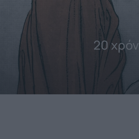
20 χρό