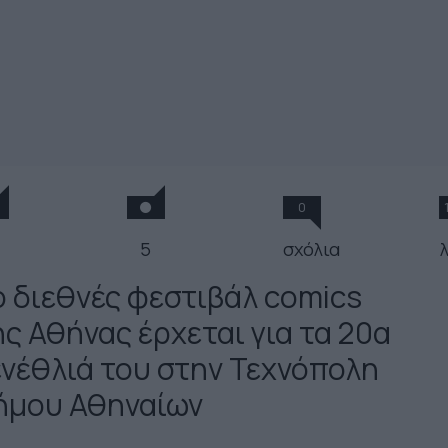
0
5
σχόλια
λ
ο διεθνές φεστιβάλ comics
ης Αθήνας έρχεται για τα 20α
ενέθλιά του στην Τεχνόπολη
ήμου Αθηναίων