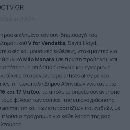
CTV.GR
 Μαΐου 2026
 προσκεκλημένο τον συν-δημιουργό του
βληματικού
V for Vendetta
, David Lloyd,
τειακές και μουσικές εκθέσεις, ντοκιμαντέρ για
ν θρυλικό
Milo Manara
(σε πρώτη προβολή), και
ισσότερους από 200 διεθνείς και εγχώριους
λιτέχνες στο μεγαλύτερο artists alley με νέα
ics, η Τεχνόπολη Δήμου Αθηναίων γίνεται στις
 16 και 17 Μαΐου
, το απόλυτο σημείο συνάντησης
 τους φίλους των comics, της εικονογράφησης,
 animation και των επιτραπέζιων παιχνιδιών, με
 πλούσιο πρόγραμμα για κάθε λάτρη της pop
υλτούρας.