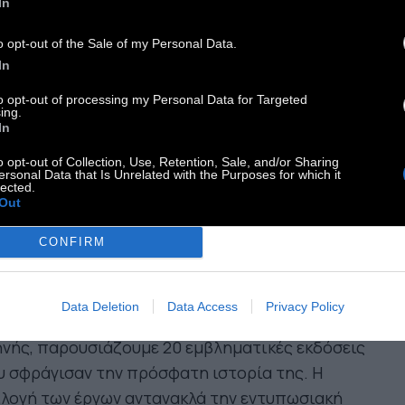
In
ικά δημιουργημένα για το Φεστιβάλ από τους
o Manara, John Romita Jr, Mark Buckingham,
o opt-out of the Sale of my Personal Data.
id Lloyd και Emanuela Lupacchino, μέχρι τους
In
άλη Διαλυνά, Ηλία Κυριαζή, Τόμεκ, DaNi, Αγγελική
to opt-out of processing my Personal Data for Targeted
αμαλίκη και Θανάση Πέτρου. Την οπτική
ing.
In
ειρία συμπληρώνουν 8 νέες εικονογραφήσεις,
οτεχνημένες αποκλειστικά για τα 20α γενέθλια
o opt-out of Collection, Use, Retention, Sale, and/or Sharing
ersonal Data that Is Unrelated with the Purposes for which it
 μακροβιότερου διεθνούς φεστιβάλ comics της
lected.
Out
ήνας.
μέλεια: Λήδα Τσενέ
CONFIRM
ΛΗΝΙΚΗ ΕΠΕΤΕΙΑΚΗ ΕΚΘΕΣΗ: 20 Χρόνια, 20
γα-Σταθμοί: Η Άνθηση των Ελληνικών Comics:
Data Deletion
Data Access
Privacy Policy
τρέχοντας στη δυναμική πορεία της εγχώριας
νής, παρουσιάζουμε 20 εμβληματικές εκδόσεις
 σφράγισαν την πρόσφατη ιστορία της. Η
λογή των έργων αντανακλά την εντυπωσιακή