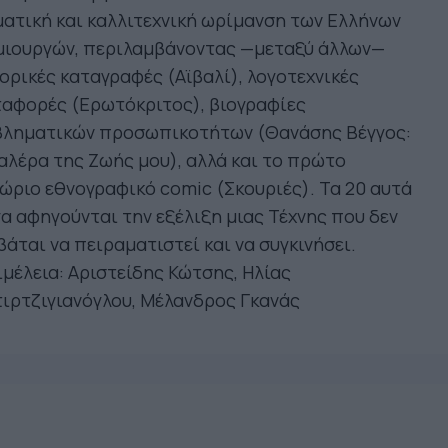
ατική και καλλιτεχνική ωρίμανση των Ελλήνων
μιουργών, περιλαμβάνοντας —μεταξύ άλλων—
ορικές καταγραφές (Αϊβαλί), λογοτεχνικές
ταφορές (Ερωτόκριτος), βιογραφίες
βληματικών προσωπικοτήτων (Θανάσης Βέγγος:
αλέρα της Ζωής μου), αλλά και το πρώτο
ώριο εθνογραφικό comic (Σκουριές). Τα 20 αυτά
α αφηγούνται την εξέλιξη μιας Τέχνης που δεν
άται να πειραματιστεί και να συγκινήσει.
μέλεια: Αριστείδης Κώτσης, Ηλίας
ιρτζιγιανόγλου, Μέλανδρος Γκανάς