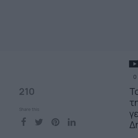
0
210
Τ
τ
Share this
γ
Δ