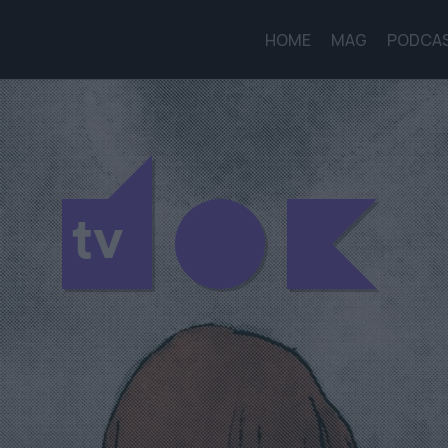
HOME
MAG
PODCA
tv
tv