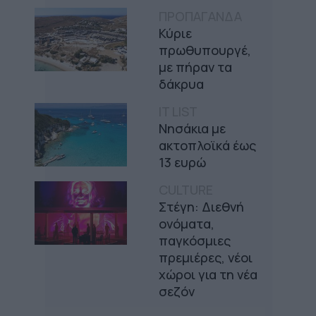
ΠΡΟΠΑΓΑΝΔΑ
Κύριε
πρωθυπουργέ,
με πήραν τα
δάκρυα
IT LIST
Νησάκια με
ακτοπλοϊκά έως
13 ευρώ
CULTURE
Στέγη: Διεθνή
ονόματα,
παγκόσμιες
πρεμιέρες, νέοι
χώροι για τη νέα
σεζόν