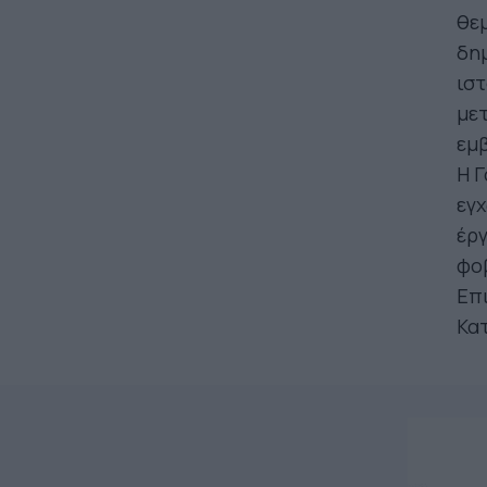
θεμ
δη
ιστ
με
εμ
Η Γ
εγχ
έργ
φοβ
Επι
Κατ