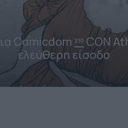
νια Comicdom
CON Ath
210
ελεύθερη είσοδο