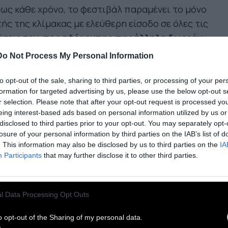
ς κάθε χρόνο, το φεστιβάλ παραμένει το μόνο
ής της κλίμακας με ελεύθερη είσοδο σε όλες τις
σεις του,
προσφέροντας παράλληλα δωρεάν
ν κατάλογό του
σε όλους τους επισκέπτες.
Do Not Process My Personal Information
ΝΤΡΙΚΗ ΕΠΕΤΕΙΑΚΗ ΈΚΘΕΣΗ: 20 Χρόνια
to opt-out of the sale, sharing to third parties, or processing of your per
micdom CON Athens
- 30 Χρόνια Comicdom -
formation for targeted advertising by us, please use the below opt-out s
α από πρωτότυπο αρχειακό υλικό, εκδόσεις,
r selection. Please note that after your opt-out request is processed y
σες, φωτογραφίες και σπάνια τεκμήρια, ο
eing interest-based ads based on personal information utilized by us or
disclosed to third parties prior to your opt-out. You may separately opt-
σκέπτης της κεντρικής επετειακής έκθεσης θα
losure of your personal information by third parties on the IAB’s list of
λουθήσει τα βήματα ενός ταξιδιού: από τις
. This information may also be disclosed by us to third parties on the
IA
τες αυτοεκδόσεις και τα fanzines που
Participants
that may further disclose it to other third parties.
λοφορούσαν χέρι με χέρι, μέχρι τη θεσμοθέτηση
υ
Comicdom CON Athens
.
l Data Processing Opt Outs
κθεση φιλοξενεί παράλληλα όλα τα έργα που
οτέχνησαν διεθνείς και εγχώριοι καλλιτέχνες,
o opt-out of the Sharing of my personal data.