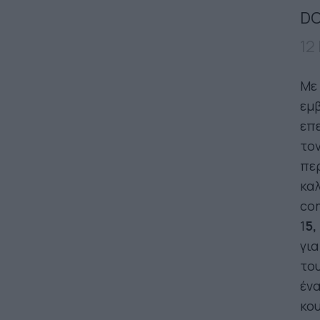
DO
12
Mε
εμ
επε
το
περ
καλ
com
1
5,
για
του
ένα
κο