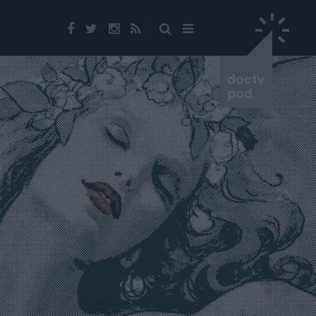
doctv
pod