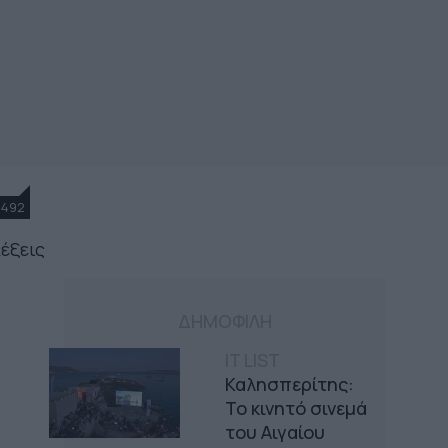
1492
έξεις
ΔΗΜΟΦΙΛΗ
IT LIST
Καλησπερίτης:
Το κινητό σινεμά
του Αιγαίου