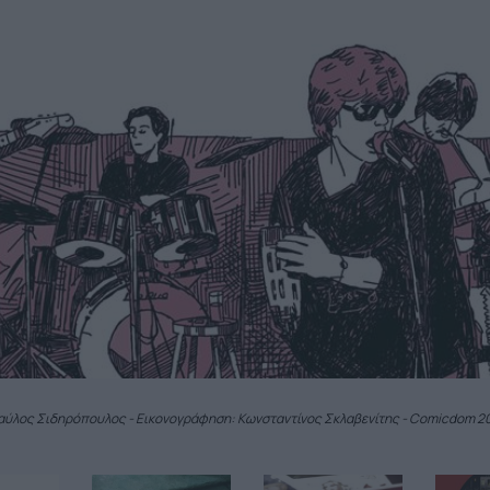
αύλος Σιδηρόπουλος - Εικονογράφηση: Κωνσταντίνος Σκλαβενίτης - Comicdom 2