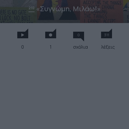
«Συγνώμη, Μιλάω!»
210
0
311
0
1
σχόλια
λέξεις