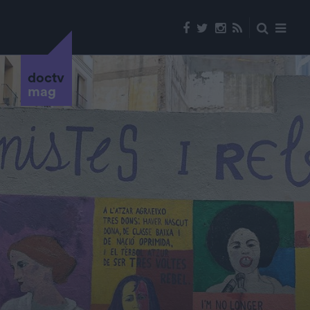
doctv
mag