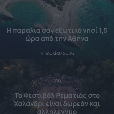
210
Η παραλία σαν εξωτικό νησί 1,5
ώρα από την Αθήνα
14 Ιουλίου 2026
210
Το Φεστιβάλ Ρεματιάς στο
Χαλάνδρι είναι δωρεάν και
αλληλέγγυο