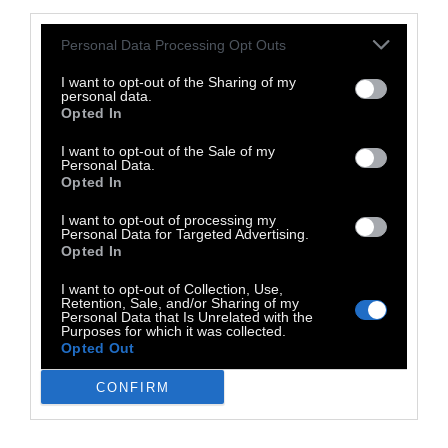
third parties.
Personal Data Processing Opt Outs
I want to opt-out of the Sharing of my
personal data.
Opted In
I want to opt-out of the Sale of my
Personal Data.
Opted In
I want to opt-out of processing my
Personal Data for Targeted Advertising.
Opted In
Παράλληλα με την κεντρική έκθεση
, θα
I want to opt-out of Collection, Use,
λειτουργήσει στη Βιβλιοθήκη «Juan Carlos
Retention, Sale, and/or Sharing of my
Personal Data that Is Unrelated with the
Onetti» μια συμπληρωματική βιβλιογραφική
Purposes for which it was collected.
Opted Out
έκθεση. Σε αυτήν θα παρουσιαστούν
εκδόσεις και δημοσιεύσεις των ίδιων των
CONFIRM
δημιουργών που συμμετέχουν, δίνοντας στο
κοινό την ευκαιρία να γνωρίσει σε βάθος το