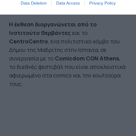
Data Deletion
Data Access
Privacy Policy
έργο τους.
Η έκθεση διοργανώνεται από το
Ινστιτούτο Θερβάντες
και το
CentroCentro
, ένα πολιτιστικό κόμβο του
Δήμου της Μαδρίτης στην Ισπανία, σε
συνεργασία με το
Comicdom CON Athens
,
το διεθνές φεστιβάλ που είναι αποκλειστικά
αφιερωμένο στα comics και την κουλτούρα
τους.