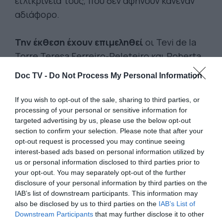
ειλικρίνειά τους, που δεν αφήνουν κανέναν
αδιάφορο.
Την έκθεση έχουν επιμεληθεί
οι Tevi de la
Torre,Teresa Ferreiro-Peleteiro και Roberta
Vázquez και περιλαμβάνει έργα των: Agustina
Doc TV -
Do Not Process My Personal Information
Guerrero, Amaia Arrazola, Andrea Galaxina,
Andrea Ganuza, Bárbara Alca, Bea Lema,
If you wish to opt-out of the sale, sharing to third parties, or
Camille Vannier, Caos ilustrado, Catalina Bu,
processing of your personal or sensitive information for
targeted advertising by us, please use the below opt-out
Conxita Herrero, Elisa Riera, Gato Fernández,
section to confirm your selection. Please note that after your
Giulia Sagramola, Irene Olmo, Lila Quintero
opt-out request is processed you may continue seeing
Weaver, Lola Lorente, Marcela Trujillo, María
interest-based ads based on personal information utilized by
us or personal information disclosed to third parties prior to
Luque, Marlene Krause, Mery Cuesta, Nadia
your opt-out. You may separately opt-out of the further
Ha.
disclosure of your personal information by third parties on the
IAB’s list of downstream participants. This information may
also be disclosed by us to third parties on the
IAB’s List of
Downstream Participants
that may further disclose it to other