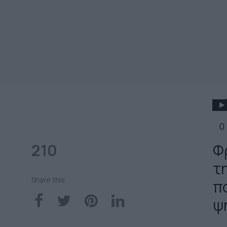
0
210
Φρ
τ
Share this
π
ψ