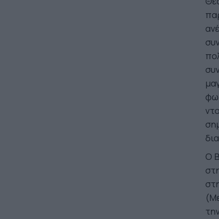
Θε
παρ
ανέ
συ
πολ
συν
μαγ
φωτ
ντο
σημ
δι
Ο 
στη
στη
(Με
την