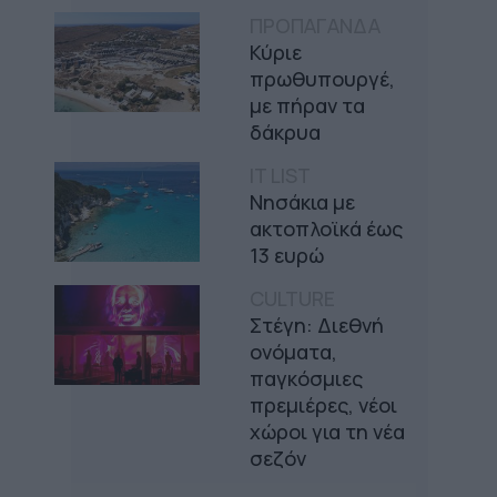
ΠΡΟΠΑΓΑΝΔΑ
Κύριε
πρωθυπουργέ,
με πήραν τα
δάκρυα
IT LIST
Νησάκια με
ακτοπλοϊκά έως
13 ευρώ
CULTURE
Στέγη: Διεθνή
ονόματα,
παγκόσμιες
πρεμιέρες, νέοι
χώροι για τη νέα
σεζόν