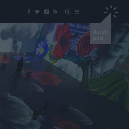
doctv
pod