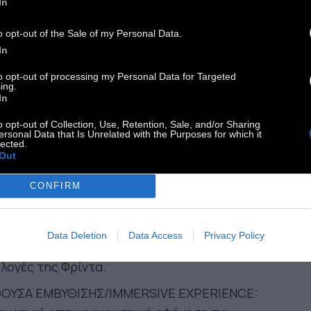
In
DAVRE EXQUIS (VR): Μια καθηλωτική εμπειρία
o opt-out of the Sale of my Personal Data.
ονικής πραγματικότητας σε περιμένει για να
In
ς τον κόσμο μέσα από τα μάτια της Φρίντα.
to opt-out of processing my Personal Data for Targeted
ΟΝΕΙΡΟ σε καλεί εκεί όπου γεννήθηκε η τέχνη τη
ing.
In
ντα, στο ίδιο της το κρεβάτι. Μια ποιητική
λιτεχνική εγκατάσταση για τον κύκλο της ζωής,
o opt-out of Collection, Use, Retention, Sale, and/or Sharing
ersonal Data that Is Unrelated with the Purposes for which it
γέννηση και τον θάνατο, την υγεία και την
lected.
Out
ένεια.
ΟΡΕΣΙΑ ΦΡΙΝΤΑ: Δες από κοντά τη βελούδινη
CONFIRM
στα, τη μπλούζα με τα εντυπωσιακά κεντήματα,
 χαρακτηριστικό κότσο με τα λουλούδια και τις
Data Deletion
Data Access
Privacy Policy
ύχρωμες κορδέλες, και τις ενδυματολογικές
λογές της Φρίντα.
ΘΟΥΣΑ ΕΜΒΥΘΙΣΗΣ/IMMERSIVE EXPERIENCE: