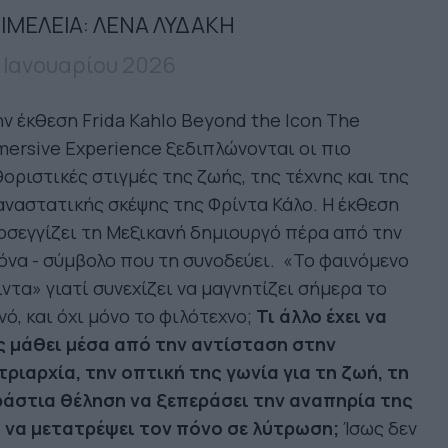
ΙΜΕΛΕΙΑ: ΛΕΝΑ ΛΥΔΑΚΗ
 Ιανουαρίου 2026
ν έκθεση Frida Kahlo Beyond the Icon The
ersive Experience ξεδιπλώνονται οι πιο
οριστικές στιγμές της ζωής, της τέχνης και της
ναστατικής σκέψης της Φρίντα Κάλο. Η έκθεση
σεγγίζει τη Μεξικανή δημιουργό πέρα από την
όνα - σύμβολο που τη συνοδεύει. «Το φαινόμενο
ντα» γιατί συνεχίζει να μαγνητίζει σήμερα το
νό, και όχι μόνο το φιλότεχνο;
Τι άλλο έχει να
ς μάθει μέσα από την αντίσταση στην
ριαρχία, την οπτική της γωνία για τη ζωή, τη
ράστια θέληση να ξεπεράσει την αναπηρία της
ι να μετατρέψει τον πόνο σε λύτρωση;
Ίσως δεν