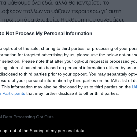
τα μάθουμε όλα εδώ, αλλά θα κεντρίσει το
ιαφέρον πολλών να ψάξουν περαιτέρω γι' αυτή
 πρωτοπόρα ιδιοφυΐα. Η έκθεση που συνδυάζει
 εικονική πραγματικότητα με την ψηφιακή τέχνη
Do Not Process My Personal Information
αι συν-δημιουργία των Frida Kahlo Corporation
 της Layers of Reality, Ισπανικού Centre of
to opt-out of the sale, sharing to third parties, or processing of your per
ital Arts
formation for targeted advertising by us, please use the below opt-out s
r selection. Please note that after your opt-out request is processed y
eing interest-based ads based on personal information utilized by us or
ρικές από τις στάσεις στην έκθεση:
disclosed to third parties prior to your opt-out. You may separately opt-
losure of your personal information by third parties on the IAB’s list of
. This information may also be disclosed by us to third parties on the
IA
LQUERIA LA ROSITA: Η παραδοσιακή μεξικανική
Participants
that may further disclose it to other third parties.
έρνα όπου η Φρίντα δίδασκε ζωγραφική
αρρύνοντας τους μαθητές της να γνωρίσουν το
ιβάλλον και τις παραδόσεις της χώρας τους και
l Data Processing Opt Outs
αναβιώσουν τα έθιμα. Εδώ μπορούν όλοι να
o opt-out of the Sharing of my personal data.
ραφίζουν τον τοίχο της La Rosita