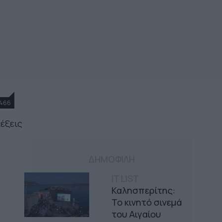
466
λέξεις
ΔΗΜΟΦΙΛΗ
IT LIST
Καλησπερίτης:
Το κινητό σινεμά
του Αιγαίου