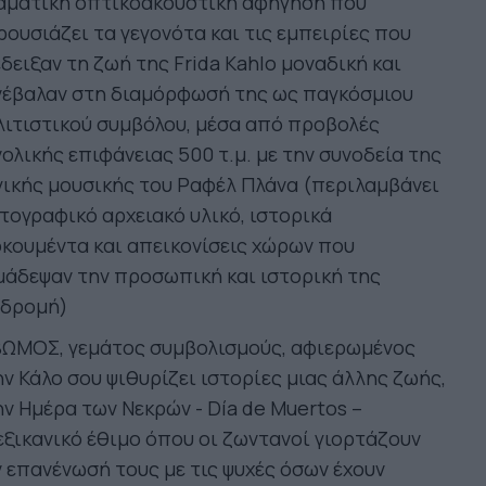
αματική οπτικοακουστική αφήγηση που
ουσιάζει τα γεγονότα και τις εμπειρίες που
δειξαν τη ζωή της Frida Kahlo μοναδική και
νέβαλαν στη διαμόρφωσή της ως παγκόσμιου
ιτιστικού συμβόλου, μέσα από προβολές
ολικής επιφάνειας 500 τ.μ. με την συνοδεία της
ικής μουσικής του Ραφέλ Πλάνα (περιλαμβάνει
ογραφικό αρχειακό υλικό, ιστορικά
κουμέντα και απεικονίσεις χώρων που
άδεψαν την προσωπική και ιστορική της
αδρομή)
ΒΩΜΟΣ, γεμάτος συμβολισμούς, αφιερωμένος
ν Κάλο σου ψιθυρίζει ιστορίες μιας άλλης ζωής,
ν Ημέρα των Νεκρών - Día de Muertos –
ξικανικό έθιμο όπου οι ζωντανοί γιορτάζουν
 επανένωσή τους με τις ψυχές όσων έχουν