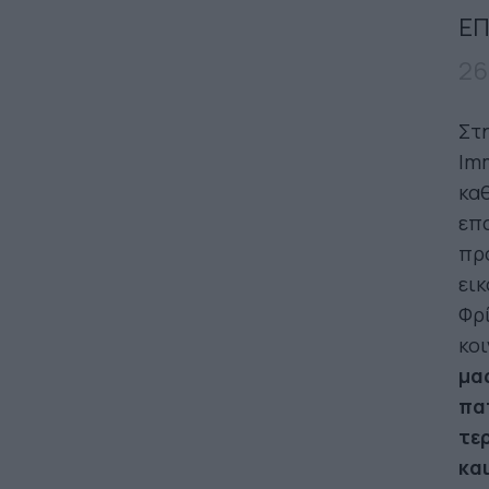
ΕΠ
26
Στη
Imm
καθ
επα
προ
εικ
Φρί
κοι
μα
πατ
τε
κα