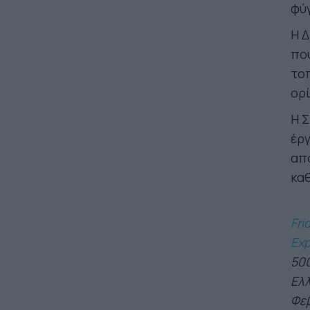
φύγ
Η 
που
τοπ
ορί
Η Σ
έργ
απ
καθ
Fri
Exp
500
Ελλ
Φεβ