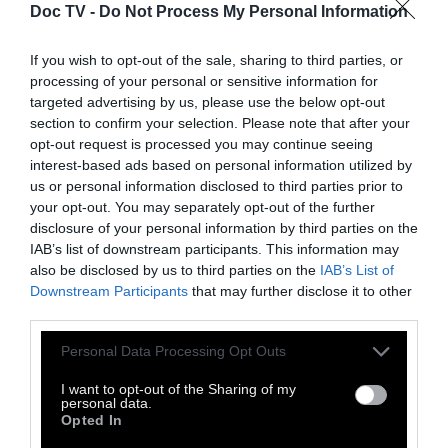
ευρωπαϊκή ιθαγένεια»
Doc TV -
Do Not Process My Personal Information
If you wish to opt-out of the sale, sharing to third parties, or
processing of your personal or sensitive information for
targeted advertising by us, please use the below opt-out
Σύμφωνα με την απόφαση του Δικαστηρίου,
section to confirm your selection. Please note that after your
αν και ο καθορισμός των όρων για τη
opt-out request is processed you may continue seeing
interest-based ads based on personal information utilized by
χορήγηση ή την απώλεια της ιθαγένειας
us or personal information disclosed to third parties prior to
ανήκει στα κράτη-μέλη, αυτό πρέπει να
your opt-out. You may separately opt-out of the further
γίνεται με σεβασμό στο ευρωπαϊκό δίκαιο. Η
disclosure of your personal information by third parties on the
IAB’s list of downstream participants. This information may
χορήγηση ιθαγένειας αποτελεί βασικό
also be disclosed by us to third parties on the
IAB’s List of
στοιχείο της σχέσης αλληλεγγύης και πίστης
Downstream Participants
that may further disclose it to other
μεταξύ κράτους-μέλους και πολιτών, και η
third parties.
εμπορευματοποίηση αυτής της διαδικασίας
Personal Data Processing Opt Outs
παραβιάζει την ουσία της ιθαγένειας της
I want to opt-out of the Sharing of my
Ε.Ε., όπως αυτή ορίζεται στις Συνθήκες.
personal data.
Opted In
Η απόφαση του Δικαστηρίου ενισχύει