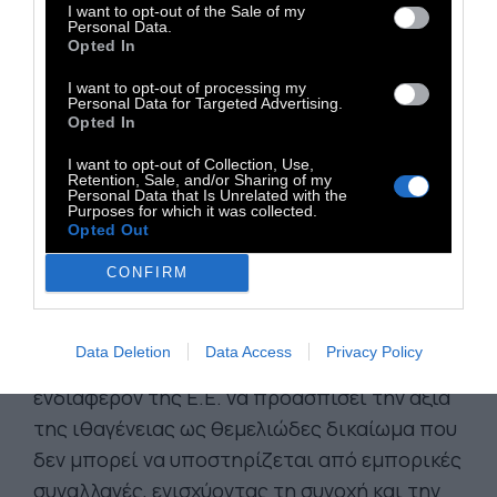
περαιτέρω την αντίληψη ότι το κοινοτικό
I want to opt-out of the Sale of my
Personal Data.
δίκαιο υπερισχύει της «εθνικής κυριαρχίας»
Opted In
σε ζητήματα που αφορούν τα θεμελιώδη
I want to opt-out of processing my
δικαιώματα των πολιτών της Ε.Ε. Όπως είχε
Personal Data for Targeted Advertising.
Opted In
υπογραμμίσει η Επίτροπος Δικαιοσύνης
I want to opt-out of Collection, Use,
Βέρα Γιούροβα το 2019, όταν ένα κράτος-
Retention, Sale, and/or Sharing of my
Personal Data that Is Unrelated with the
μέλος εμπορεύεται την ιθαγένειά του, στην
Purposes for which it was collected.
πραγματικότητα εμπορεύεται και την
Opted Out
ευρωπαϊκή ιθαγένεια, κάτι που δεν έχει την
CONFIRM
εξουσία να πράξει.
Η απόφαση αυτή θέτει ένα σημαντικό νομικό
Data Deletion
Data Access
Privacy Policy
προηγούμενο και δείχνει το αυξανόμενο
ενδιαφέρον της Ε.Ε. να προασπίσει την αξία
της ιθαγένειας ως θεμελιώδες δικαίωμα που
δεν μπορεί να υποστηρίζεται από εμπορικές
συναλλαγές, ενισχύοντας τη συνοχή και την