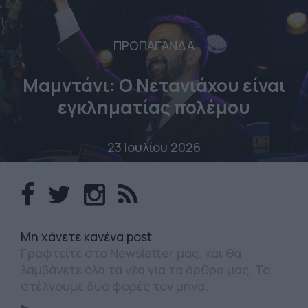
ΠΡΟΠΑΓΑΝΔΑ
Μαμντάνι: Ο Νετανιάχου είναι
εγκληματίας πολέμου
23 Ιουλίου 2026
Mη χάνετε κανένα post
Γραφτείτε στο Newsletter μας, και θα
λαμβάνετε όλα τα νέα για τα άρθρα μας. Το
στέλνουμε δύο φορές τον μήνα.