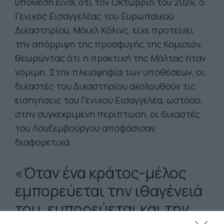
υπόθεση είναι ότι τον Οκτώβριο του 2024, ο
Γενικός Εισαγγελέας του Ευρωπαϊκού
Δικαστηρίου, Μάικλ Κόλινς, είχε προτείνει
την απόρριψη της προσφυγής της Κομισιόν,
θεωρώντας ότι η πρακτική της Μάλτας ήταν
νόμιμη. Στην πλειοψηφία των υποθέσεων, οι
δικαστές του Δικαστηρίου ακολουθούν τις
εισηγήσεις του Γενικού Εισαγγελέα, ωστόσο,
στην συγκεκριμένη περίπτωση, οι δικαστές
του Λουξεμβούργου αποφάσισαν
διαφορετικά.
«Όταν ένα κράτος-μέλος
εμπορεύεται την ιθαγένειά
του, εμπορεύεται και την