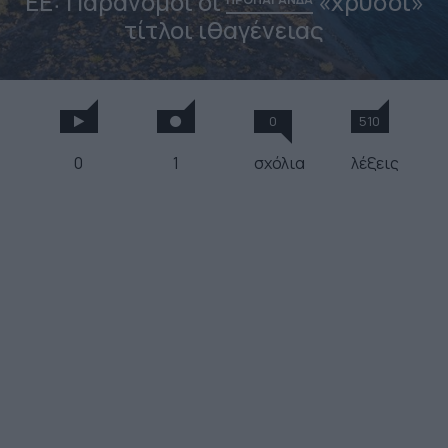
EE: Παράνομοι οι
«χρυσοί»
τίτλοι ιθαγένειας
0
510
0
1
σχόλια
λέξεις