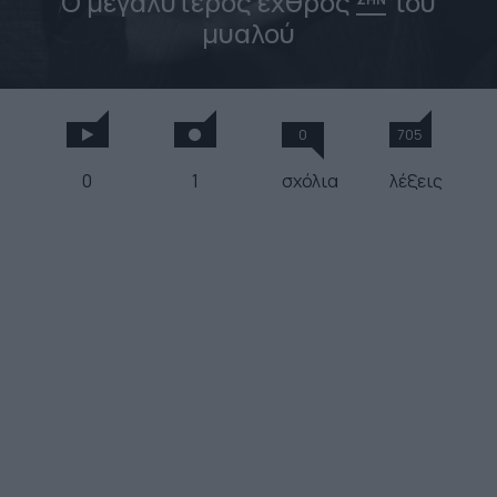
Ο μεγαλύτερος εχθρός
του
μυαλού
0
705
0
1
σχόλια
λέξεις