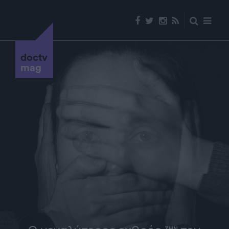
doctv
mag
ΖΗΝ