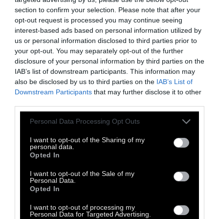
νόσου Αλτσχάιμερ και της άνοιας.
section to confirm your selection. Please note that after your
opt-out request is processed you may continue seeing
«Η συσσώρευση πρωτεϊνών Ταυ προκαλεί
interest-based ads based on personal information utilized by
Αλτσχάιμερ
, επομένως υπάρχει σαφής
us or personal information disclosed to third parties prior to
σύνδεση ανάμεσα στους μηχανισμούς
your opt-out. You may separately opt-out of the further
disclosure of your personal information by third parties on the
αποβολής των πρωτεϊνών και τις
IAB’s list of downstream participants. This information may
νευροεκφυλιστικές ασθένειες. Ωστόσο
also be disclosed by us to third parties on the
IAB’s List of
γνωρίζουμε λιγότερα πράγματα αναφορικά
Downstream Participants
that may further disclose it to other
third parties.
με το πώς αυτοί οι μηχανισμοί επηρεάζουν
την κανονική γνωστική παρακμή στα πλαίσια
Personal Data Processing Opt Outs
της γήρανσης», δηλώνει στην DW ο
I want to opt-out of the Sharing of my
Ρούμπενσταϊν.
personal data.
Opted In
Ο περίπλοκος γρίφος της γήρανσης.
Οι
I want to opt-out of the Sale of my
επιστήμονες φαίνεται να αδυνατούν να
Personal Data.
Opted In
συμφωνήσουν ακόμη και σε βασικά
ερωτήματα, όπως για παράδειγμα το «τι
I want to opt-out of processing my
Personal Data for Targeted Advertising.