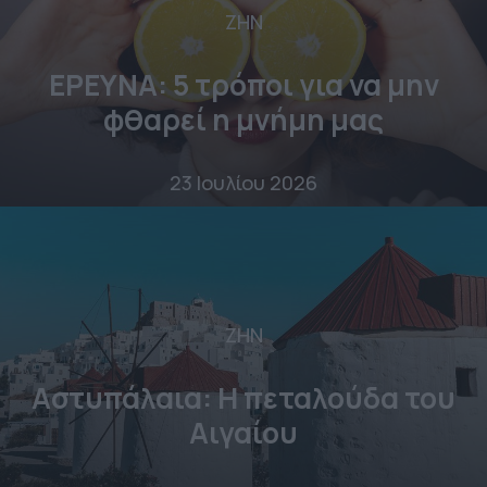
ΖΗΝ
ΕΡΕΥΝΑ: 5 τρόποι για να μην
φθαρεί η μνήμη μας
23 Ιουλίου 2026
ΖΗΝ
Αστυπάλαια: Η πεταλούδα του
Αιγαίου