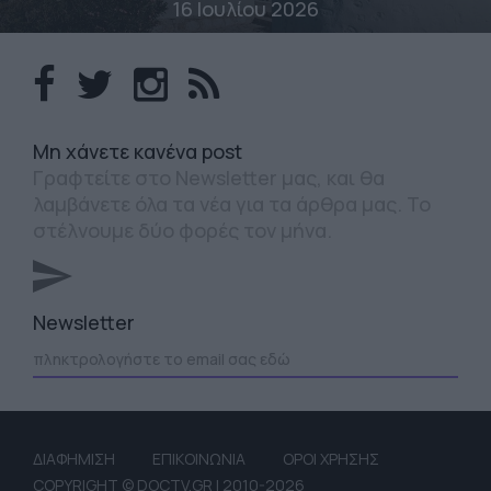
16 Ιουλίου 2026
Mη χάνετε κανένα post
Γραφτείτε στο Newsletter μας, και θα
λαμβάνετε όλα τα νέα για τα άρθρα μας. Το
στέλνουμε δύο φορές τον μήνα.
Newsletter
ΔΙΑΦΗΜΙΣΗ
ΕΠΙΚΟΙΝΩΝΙΑ
ΟΡΟΙ ΧΡΗΣΗΣ
COPYRIGHT © DOCTV.GR | 2010-2026