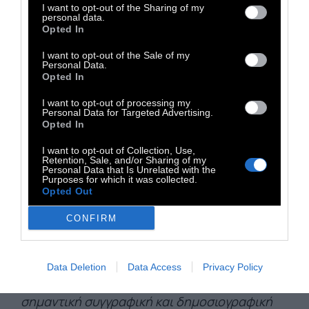
I want to opt-out of the Sharing of my
Είμαστε όλοι μας αστρόσκονη. Και κάποια
personal data.
μέρα θα ξαναγυρίσουμε στα άστρα. Κάποια
Opted In
μέρα θα υπάρξουν άλλοι κόσμοι, γεμάτοι με
I want to opt-out of the Sale of my
Personal Data.
άλλα όντα, αστράνθρωποι σαν εμάς, που θα
Opted In
γεννηθούν από τις στάχτες ενός, κάποιου
I want to opt-out of processing my
άλλου, πεθαμένου άστρου.
Personal Data for Targeted Advertising.
Opted In
Ενός άστρου που σήμερα το λέμε Ήλιο.
I want to opt-out of Collection, Use,
Retention, Sale, and/or Sharing of my
Personal Data that Is Unrelated with the
Purposes for which it was collected.
Διονύσης Σιμόπουλος – Είμαστε αστρόσκονη,
Opted Out
εκδ. Μεταίχμιο. Ο Διονύσης Σιμόπουλος (8
CONFIRM
Μαρτίου 1943 – 7 Αυγούστου 2022) ήταν
επίτιμος διευθυντής του Ευγενιδείου
Πλανηταρίου, βραβευμένος για τη συνεισφορά
Data Deletion
Data Access
Privacy Policy
του στην αστρονομική εκπαίδευση, με
σημαντική συγγραφική και δημοσιογραφική