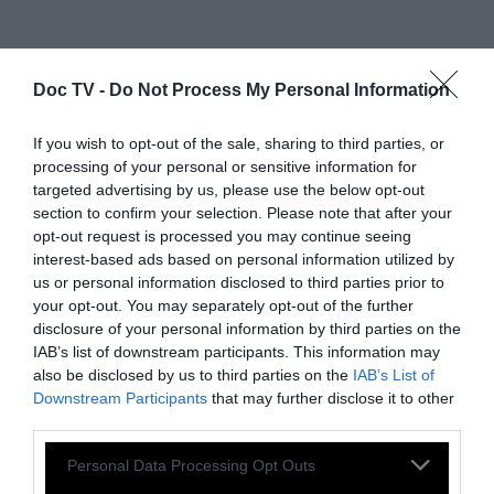
Γεγονός που σημαίνει ότι τα δύο τρίτα των
Doc TV -
Do Not Process My Personal Information
ατόμων που αποτελούν το σώμα μας είναι
ηλικίας 13,8 δισεκατομμυρίων ετών. Τα
If you wish to opt-out of the sale, sharing to third parties, or
processing of your personal or sensitive information for
υπόλοιπα 92 χημικά στοιχεία γεννήθηκαν στο
targeted advertising by us, please use the below opt-out
εσωτερικό των άστρων κατά τις
section to confirm your selection. Please note that after your
θερμοπυρηνικές τους αντιδράσεις και τις
opt-out request is processed you may continue seeing
interest-based ads based on personal information utilized by
επιθανάτιες εκρήξεις τους.
us or personal information disclosed to third parties prior to
your opt-out. You may separately opt-out of the further
Οπότε, εάν κόψετε κάποιο λουλούδι, ή
disclosure of your personal information by third parties on the
IAB’s list of downstream participants. This information may
δοκιμάσετε ένα φρούτο, ή χαϊδέψετε το
also be disclosed by us to third parties on the
IAB’s List of
πρόσωπό σας, ακουμπάτε κάποιο άστρο.
Downstream Participants
that may further disclose it to other
Γιατί όλα αυτά κι οτιδήποτε άλλο υπάρχει
third parties.
γύρω μας είναι κομμάτια κάποιου άστρου.
Personal Data Processing Opt Outs