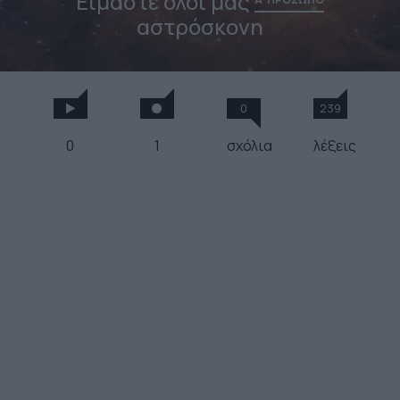
Είμαστε όλοι μας
αστρόσκονη
0
239
0
1
σχόλια
λέξεις