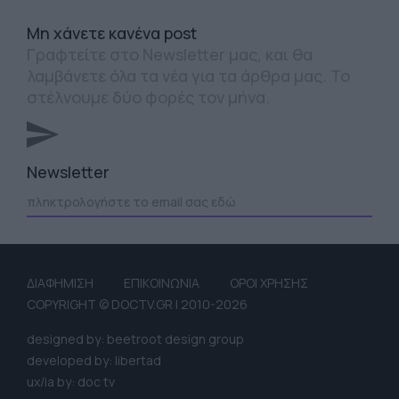
Mη χάνετε κανένα post
Γραφτείτε στο Newsletter μας, και θα
λαμβάνετε όλα τα νέα για τα άρθρα μας. Το
στέλνουμε δύο φορές τον μήνα.
Newsletter
ΔΙΑΦΗΜΙΣΗ
ΕΠΙΚΟΙΝΩΝΙΑ
ΟΡΟΙ ΧΡΗΣΗΣ
COPYRIGHT © DOCTV.GR | 2010-2026
designed by: beetroot design group
developed by: libertad
ux/ia by: doc tv