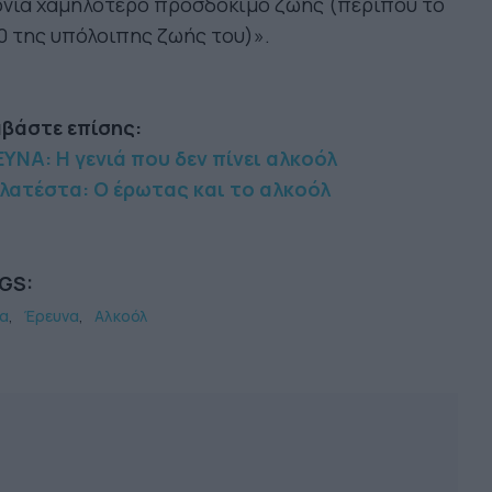
όνια χαμηλότερο προσδόκιμο ζωής (περίπου το
0 της υπόλοιπης ζωής του)».
αβάστε επίσης:
ΥΝΑ: Η γενιά που δεν πίνει αλκοόλ
λατέστα: Ο έρωτας και το αλκοόλ
GS:
ία
Έρευνα
Αλκοόλ