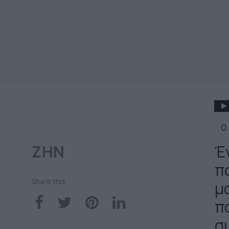
0
ΖΗΝ
Έ
π
Share this
μ
π
σ