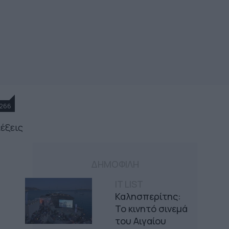
266
λέξεις
ΔΗΜΟΦΙΛΗ
IT LIST
Καλησπερίτης:
Το κινητό σινεμά
του Αιγαίου