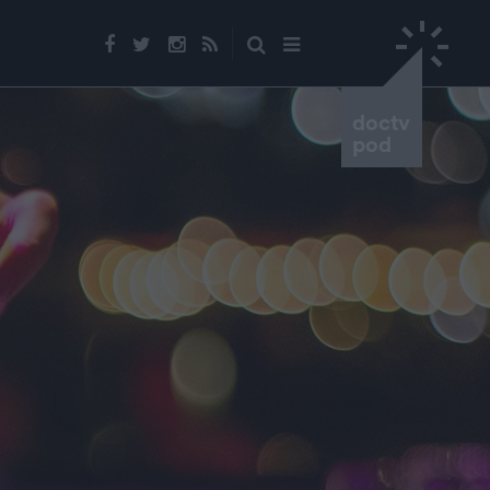
doctv
pod