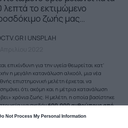
0 λεπτά το εκτιμώμενο
ροσδόκιμο ζωής μας…
CTV.GR | UNSPLAH
 Απριλίου 2022
και επικίνδυνη για την υγεία θεωρείται κατ’
χήν η μεγάλη κατανάλωση αλκοόλ, μια νέα
θνής επιστημονική μελέτη έρχεται να
σημάνει ότι ακόμη και η μέτρια κατανάλωση
βει» χρόνια ζωής. Η μελέτη, η οποία βασίστηκε
στοιχεία για σχεδόν
600.000 ανθρώπους από
 χώρες
, δημοσιεύτηκε στην ιατρική επιθεώρηση
Do Not Process My Personal Information
e Lancet
.