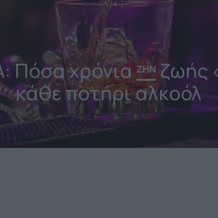
: Πόσα χρόνια
ζωής 
ΖΗΝ
κάθε ποτήρι αλκοόλ