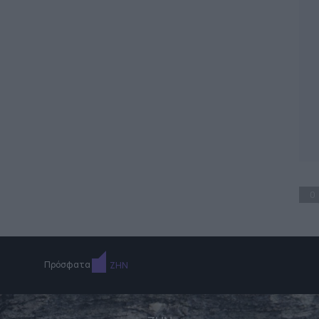
0
Πρόσφατα
ΖΗΝ