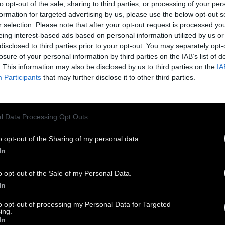
to opt-out of the sale, sharing to third parties, or processing of your per
formation for targeted advertising by us, please use the below opt-out s
φωνα με τα ευρήματα, για κάθε επιπλέον
r selection. Please note that after your opt-out request is processed y
ήρι κρασί ή μπίρα επάνω από το συνιστώμενο
eing interest-based ads based on personal information utilized by us or
ο μειώνει κατά 30 λεπτά το εκτιμώμενο
disclosed to third parties prior to your opt-out. You may separately opt-
losure of your personal information by third parties on the IAB’s list of
οσδόκιμο ζωής ενός μεσήλικα.
. This information may also be disclosed by us to third parties on the
IA
Participants
that may further disclose it to other third parties.
 ανώτατο επιτρεπόμενο όριο κατανάλωσης
αι τα πέντε ποτήρια κρασί των 175 ml ή 5
όλιτρα ποτήρια μπίρας την εβδομάδα,
l Data Processing Opt Outs
ότητα που αντιστοιχεί σε περίπου 100
o opt-out of the Sharing of my personal data.
μμάρια ή 12,5 μονάδες καθαρού αλκοόλ.
In
σότητα μεγαλύτερη από αυτή αυξάνει δραματικά
o opt-out of the Sale of my Personal Data.
 κίνδυνο εγκεφαλικού, ανευρύσματος, καρδιακής
In
πάρκειας και θανάτου.
to opt-out of processing my Personal Data for Targeted
ing.
In