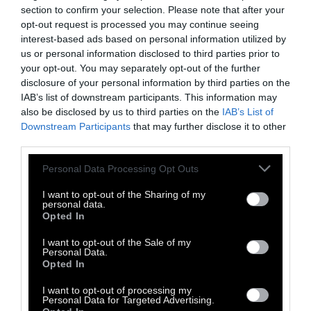
μέσα από τη μούχλα.
section to confirm your selection. Please note that after your
opt-out request is processed you may continue seeing
interest-based ads based on personal information utilized by
us or personal information disclosed to third parties prior to
your opt-out. You may separately opt-out of the further
disclosure of your personal information by third parties on the
IAB’s list of downstream participants. This information may
also be disclosed by us to third parties on the
IAB’s List of
Downstream Participants
that may further disclose it to other
third parties.
Personal Data Processing Opt Outs
I want to opt-out of the Sharing of my
personal data.
Opted In
Αρώματά σαν κι αυτά φιλοδοξούν να
I want to opt-out of the Sale of my
αλλάξουν την μονοδιάστατη κουλτούρα της
Personal Data.
Opted In
καλογυαλισμένης αγοράς, βουτώντας μέσα
στην ειλικρίνεια και εξαφανίζοντας τα
I want to opt-out of processing my
Personal Data for Targeted Advertising.
υπονοούμενα. Και με ονόματα όπως τα Fat