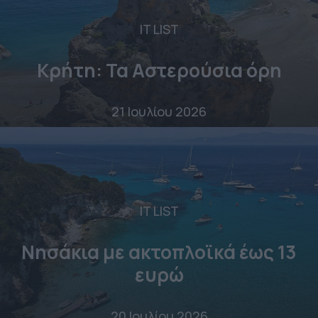
IT LIST
Κρήτη: Τα Αστερούσια όρη
21 Ιουλίου 2026
IT LIST
Νησάκια με ακτοπλοϊκά έως 13
ευρώ
20 Ιουλίου 2026