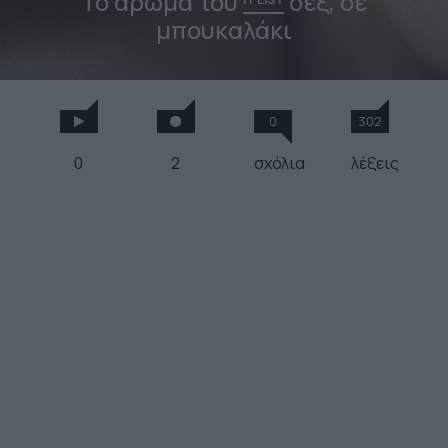
Το άρωμα του
σεξ, σε
μπουκαλάκι
0
302
0
2
σχόλια
λέξεις