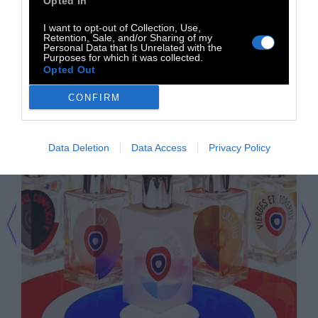
Opted In
Electrician (Xοντρός Ηλεκτρολόγος), La Fin
I want to opt-out of Collection, Use,
du Monde (Το Τέλος του Κόσμου) και Putain
Retention, Sale, and/or Sharing of my
Personal Data that Is Unrelated with the
de Palaces (Πόρνη των Παλατιών), μάλλον
Purposes for which it was collected.
Opted Out
είμαστε σε καλό δρόμο.
CONFIRM
Data Deletion
Data Access
Privacy Policy