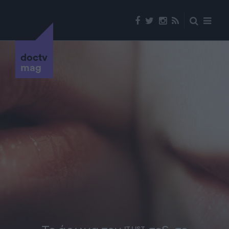
doctv
mag
IT LIST