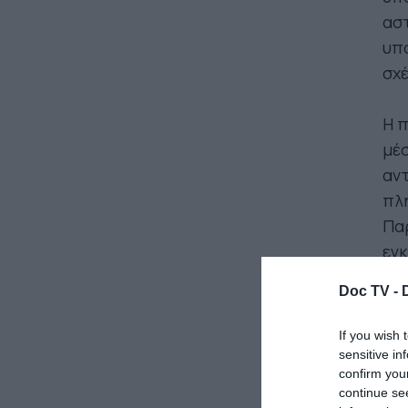
αστ
υπο
σχέ
Η 
μέσ
αντ
πλη
Παρ
εγκ
εμπ
Doc TV -
κα
του
If you wish 
sensitive in
confirm you
Η 
continue se