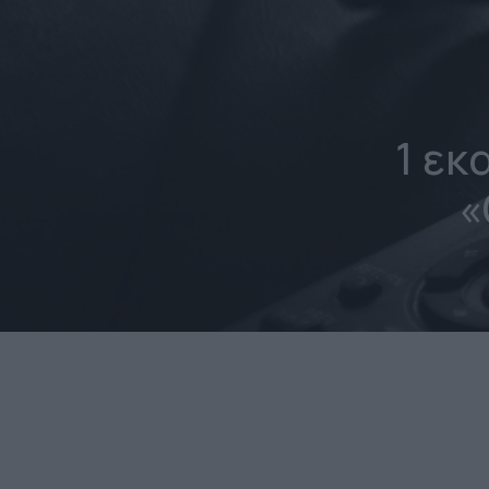
1 εκ
«