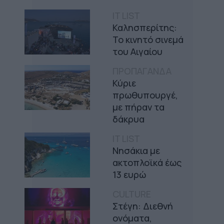
IT LIST
Καλησπερίτης:
Το κινητό σινεμά
του Αιγαίου
ΠΡΟΠΑΓΑΝΔΑ
Κύριε
πρωθυπουργέ,
με πήραν τα
δάκρυα
IT LIST
Νησάκια με
ακτοπλοϊκά έως
13 ευρώ
CULTURE
Στέγη: Διεθνή
ονόματα,