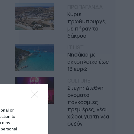
ΠΡΟΠΑΓΑΝΔΑ
Κύριε
πρωθυπουργέ,
με πήραν τα
δάκρυα
IT LIST
Νησάκια με
ακτοπλοϊκά έως
13 ευρώ
CULTURE
Στέγη: Διεθνή
ονόματα,
παγκόσμιες
πρεμιέρες, νέοι
sonal or
χώροι για τη νέα
ection to
σεζόν
ou may
 personal