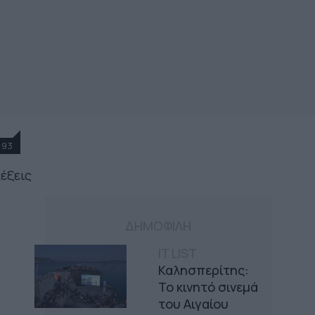
93
λέξεις
ΔΗΜΟΦΙΛΗ
IT LIST
Καλησπερίτης:
Το κινητό σινεμά
του Αιγαίου