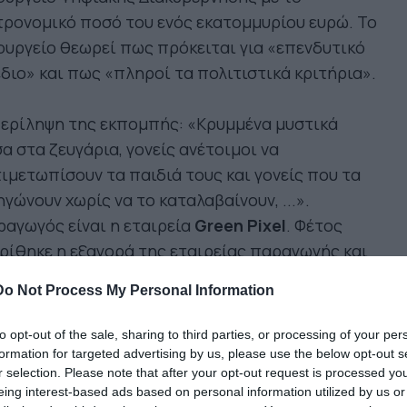
ρονομικό ποσό του ενός εκατομμυρίου ευρώ. Το
υργείο θεωρεί πως πρόκειται για «επενδυτικό
διο» και πως «πληροί τα πολιτιστικά κριτήρια».
περίληψη της εκπομπής: «Κρυμμένα μυστικά
α στα ζευγάρια, γονείς ανέτοιμοι να
ιμετωπίσουν τα παιδιά τους και γονείς που τα
γώνουν χωρίς να το καταλαβαίνουν, ...».
αγωγός είναι η εταιρεία
Green Pixel
. Φέτος
ρίθηκε η εξαγορά της εταιρείας παραγωγής και
ορίας οπτικο - ακουστικού υλικού, τηλεοπτικού
Do Not Process My Personal Information
ι ραδιοφωνικού προγράμματος Green Pixel από
ς τηλεοπτικούς σταθμούς Alpha και Star.
to opt-out of the sale, sharing to third parties, or processing of your per
formation for targeted advertising by us, please use the below opt-out s
r selection. Please note that after your opt-out request is processed y
απόφαση της επιχορήγησης:
eing interest-based ads based on personal information utilized by us or