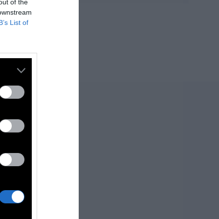
out of the
 downstream
B’s List of