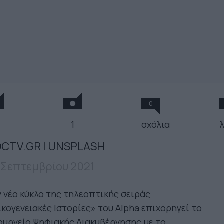
0
1
σχόλια
CTV.GR | UNSPLASH
 Σεπτεμβρίου 2021
 νέο κύκλο της τηλεοπτικής σειράς
κογενειακές Ιστορίες» του Alpha επιχορηγεί το
υργείο Ψηφιακής Διακυβέρνησης με το