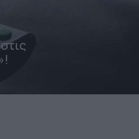
στις
»!