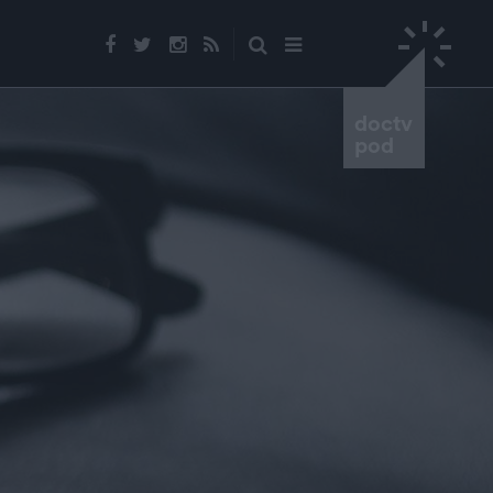
doctv
pod