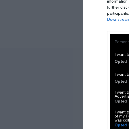
information 
further disc
participants
Downstream 
Persona
I want t
Opted 
I want t
Opted 
I want 
Advertis
Opted 
I want t
of my P
was col
Opted 