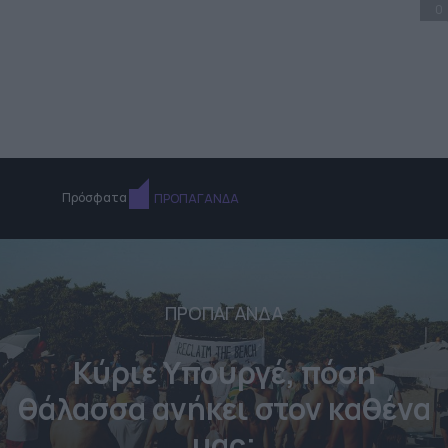
0
Πρόσφατα
ΠΡΟΠΑΓΑΝΔΑ
ΠΡΟΠΑΓΑΝΔΑ
Κύριε Υπουργέ, πόση
θάλασσα ανήκει στον καθένα
μας;