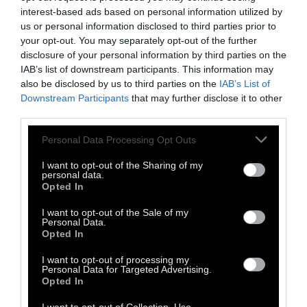
interest-based ads based on personal information utilized by
Η ιδιοκτήτρια του, Ελένη Κεφαλοπούλου,
us or personal information disclosed to third parties prior to
γνωρίζει από αμπελώνες. Είναι οινολόγος και
your opt-out. You may separately opt-out of the further
disclosure of your personal information by third parties on the
το απαύγασμα της εμπειρίας της, το
IAB’s list of downstream participants. This information may
σερβίρει σε κολωνάτα ποτήρια εδώ. Αν
also be disclosed by us to third parties on the
IAB’s List of
θέλουμε, μπορεί και να μας αποκαλύψει την
Downstream Participants
that may further disclose it to other
third parties.
ιστορία του κάθε κρασιού αφού πρώτα τα
δοκίμασε η ίδια ταξιδεύοντας στους
Personal Data Processing Opt Outs
αμπελώνες τους.
I want to opt-out of the Sharing of my
personal data.
Opted In
Στον κατάλογο του μαγαζιού, που
ανανεώνεται συχνά, βρίσκουμε επιλεγμένα
I want to opt-out of the Sale of my
Personal Data.
κρασιά από όλη την Ελλάδα. Μπορούμε να τα
Opted In
συνοδέψουμε με επιλεγμένα τυριά και
I want to opt-out of processing my
αλλαντικά Ελλήνων παραγωγών, ενώ αν μας
Personal Data for Targeted Advertising.
Opted In
αρέσει ένα κρασί, μπορούμε επίσης να το