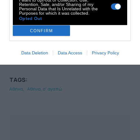
αγοράσουμε για το σπίτι. Για όσους θέλουν
I want to opt-out of Collection, Use,
Retention, Sale, and/or Sharing of my
να γευτούν περισσότερα, στο εσωτερικό του
Personal Data that Is Unrelated with the
Purposes for which it was collected.
μαγαζιού διοργανώνονται συχνά μέρες
Opted Out
γευσιγνωσίας.
CONFIRM
Info: Wine with Eleni, Μισαραλιώτου 20,
Data Deletion
Data Access
Privacy Policy
Κουκάκι.
TAGS:
Αθήνα
Αθήνα, σ' αγαπώ