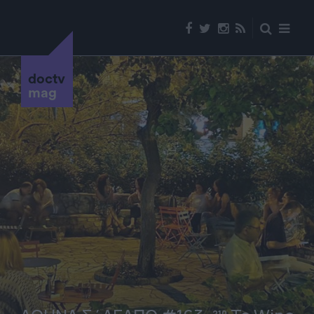
doctv
mag
210