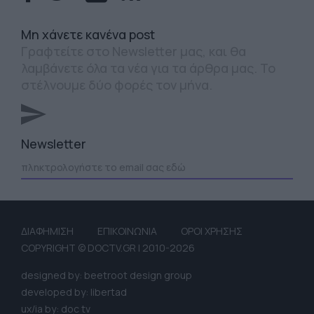
Mη χάνετε κανένα post
Γραφτείτε στο Newsletter μας, και θα
λαμβάνετε όλα τα νέα για τα άρθρα μας. Το
στέλνουμε δύο φορές τον μήνα.
Newsletter
ΔΙΑΦΗΜΙΣΗ
ΕΠΙΚΟΙΝΩΝΙΑ
ΟΡΟΙ ΧΡΗΣΗΣ
COPYRIGHT © DOCTV.GR | 2010-2026
designed by: beetroot design group
developed by: libertad
ux/ia by: doc tv