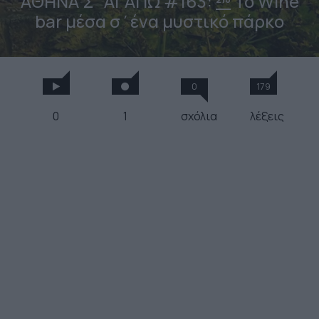
ΑΘΗΝΑ Σ΄ΑΓΑΠΩ #163:
To Wine
bar μέσα σ΄ένα μυστικό πάρκο
0
179
0
1
σχόλια
λέξεις