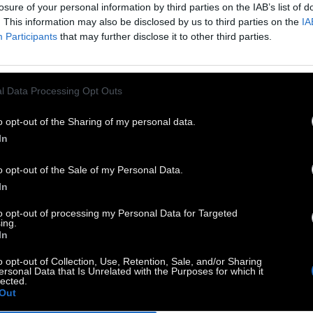
losure of your personal information by third parties on the IAB’s list of
. This information may also be disclosed by us to third parties on the
IA
πρόσκληση απευθύνεται σε ανεξάρτητους
Participants
that may further disclose it to other third parties.
λιτέχνες, καλλιτεχνικές ομάδες, φορείς ή
ανισμούς, από την Ελλάδα και το εξωτερικό. Τα
l Data Processing Opt Outs
στήρια Μετάβασης» κινούνται σε τέσσερις
ατηγικές κατευθύνσεις: Πολιτισμός, Άνθρωπος,
o opt-out of the Sharing of my personal data.
η και Περιβάλλον. Οι τρεις κεντρικοί θεματικοί
In
νες του προγράμματος είναι: Άνθρωπος/
o opt-out of the Sale of my Personal Data.
νωνία, Περιβάλλον και Εργασία. Τα προτεινόμενα
In
α/δράσεις, μπορούν να αφορούν σε έναν ή
ισσότερους θεματικούς άξονες, μία ή
to opt-out of processing my Personal Data for Targeted
ing.
ισσότερες περιοχές τέχνης και δημιουργίας. Το
In
TV.GR είναι χορηγός επικοινωνίας.
o opt-out of Collection, Use, Retention, Sale, and/or Sharing
ersonal Data that Is Unrelated with the Purposes for which it
lected.
Out
ΤΗΣΕΙΣ, ΠΡΟΘΕΣΜΙΕΣ, ΟΔΗΓΙΕΣ: