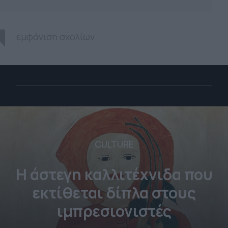
εμφάνιση σχολίων
CULTURE
Η άστεγη καλλιτέχνιδα που
εκτίθεται δίπλα στους
ιμπρεσιονιστές