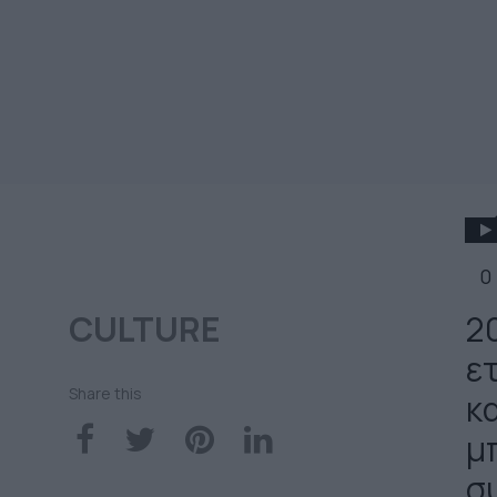
0
CULTURE
20
ε
Share this
κ
μ
σ