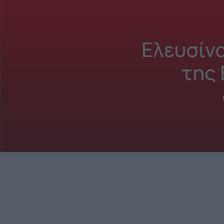
Ελευσίν
της 