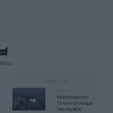
205
λέξεις
ΔΗΜΟΦΙΛΗ
IT LIST
Καλησπερίτης:
Το κινητό σινεμά
του Αιγαίου