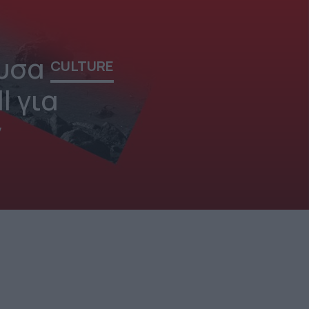
ουσα
CULTURE
l για
ν