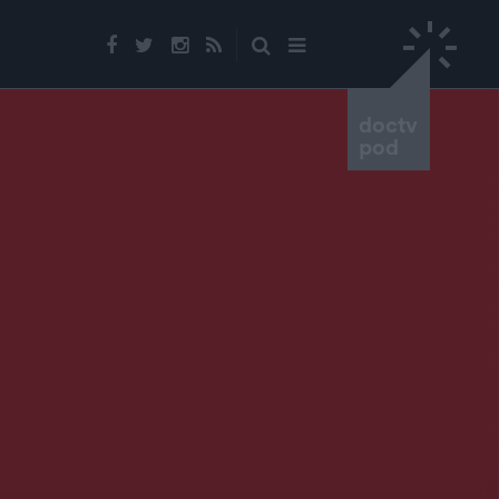
doctv
pod