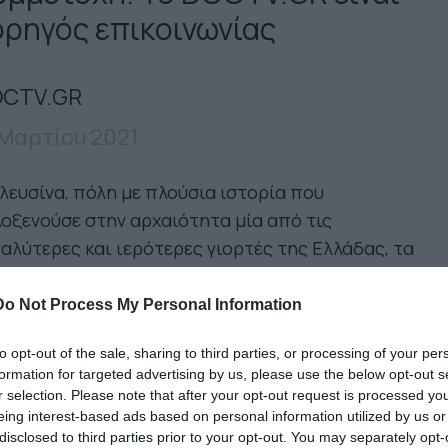
ορηγός επικοινωνίας
CTV.GR
 Μαρτίου 2021
λευσίνα, πόλη με πλούσια ιστορία που
οξενούσε στην αρχαιότητα μία από τις
αλύτερες και ιερότερες γιορτές της Ελλάδας, τα
υσίνια, συνεχίζει την παράδοση. Ως Πολιτιστική
τεύουσα της Ευρώπης για το 2023, με ανοιχτή
Do Not Process My Personal Information
σκληση, καλεί τους καλλιτέχνες από όλο τον
to opt-out of the sale, sharing to third parties, or processing of your per
μο να πάρουν μέρος και να διαμορφώσουν την
formation for targeted advertising by us, please use the below opt-out s
ωπαϊκή γιορτή της τέχνης και του πολιτισμού,
r selection. Please note that after your opt-out request is processed y
 φέρει τον τίτλο Mysteries of Transition
eing interest-based ads based on personal information utilized by us or
disclosed to third parties prior to your opt-out. You may separately opt-
υστήρια Μετάβασης).