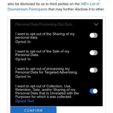
also be disclosed by us to third parties on the
IAB’s List of
δεδομένα μπορούν να είναι χρήσιμα για
Downstream Participants
that may further disclose it to other
την επιστημονική έρευνα, αλλά και για
third parties.
προσωπικές αλλαγές στον τρόπο ζωής.
Ο
Personal Data Processing Opt Outs
Τακαχάσι Μίκι είναι διευθυντής
επικοινωνίας της Arise Analytics:
«__Όταν
I want to opt-out of the Sharing of my
personal data.
τελειώσαμε την πειραματική φάση, το 89%
Opted In
των ατόμων που χρησιμοποίησαν την
I want to opt-out of the Sale of my
υπηρεσία απάντησαν ότι άλλαξαν την
Personal Data.
Opted In
συμπεριφορά τους για να βελτιώσουν την
υγεία τους».
I want to opt-out of processing my
Personal Data for Targeted Advertising.
Opted In
I want to opt-out of Collection, Use,
Retention, Sale, and/or Sharing of my
Personal Data that Is Unrelated with the
Purposes for which it was collected.
Opted Out
CONFIRM