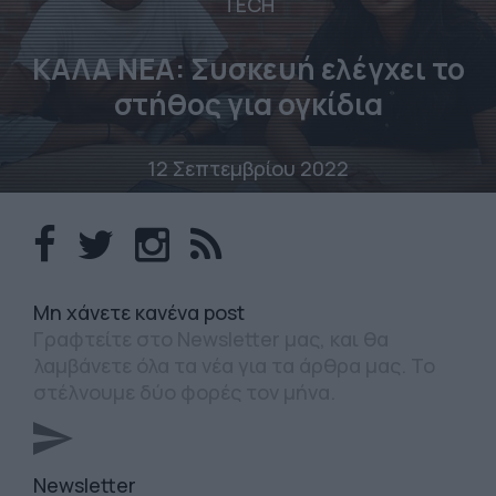
TECH
ΚΑΛΑ ΝΕΑ: Συσκευή ελέγχει το
στήθος για ογκίδια
12 Σεπτεμβρίου 2022
Mη χάνετε κανένα post
Γραφτείτε στο Newsletter μας, και θα
λαμβάνετε όλα τα νέα για τα άρθρα μας. Το
στέλνουμε δύο φορές τον μήνα.
Newsletter