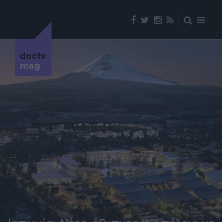
doctv
mag
TECH