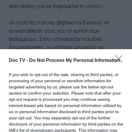
συστάσεις για να παραμείνετε υγιείς».
Οι πολίτες πρέπει βέβαια να δώσουν τη
συγκατάθεσή τους για τη χρήση των
δεδομένων. Στην ιστοσελίδα που έχει
δημιουργηθεί, οι ντόπιοι μπορούν να
μοιραστούν τα δεδομένα που θέλουν. Όσο
Doc TV -
Do Not Process My Personal Information
περισσότερα προσφέρουν, τόσο πιο
εξατομικευμένες γίνονται οι υπηρεσίες. Όσο
If you wish to opt-out of the sale, sharing to third parties, or
περισσότερα άτομα συμμετέχουν στο
processing of your personal or sensitive information for
targeted advertising by us, please use the below opt-out
πρότζεκτ, τόσο μεγαλύτερος είναι ο
section to confirm your selection. Please note that after your
αντίκτυπος για την κοινωνία.
opt-out request is processed you may continue seeing
interest-based ads based on personal information utilized by
us or personal information disclosed to third parties prior to
Αυτός ο κάτοικος συμφώνησε να δώσει
your opt-out. You may separately opt-out of the further
πληροφορίες που έχει στο έξυπνο ρολόι του
disclosure of your personal information by third parties on the
σε ένα πιλοτικό πρότζεκτ για την υγεία.
Τα
IAB’s list of downstream participants. This information may