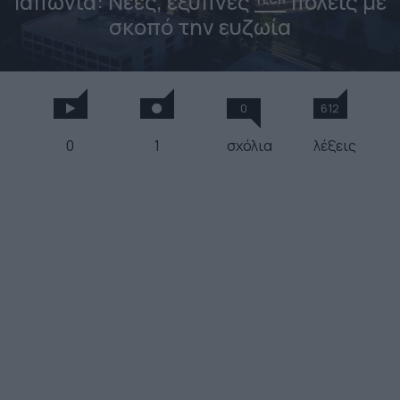
Ιαπωνία: Νέες, έξυπνες
πόλεις με
σκοπό την ευζωία
0
612
0
1
σχόλια
λέξεις