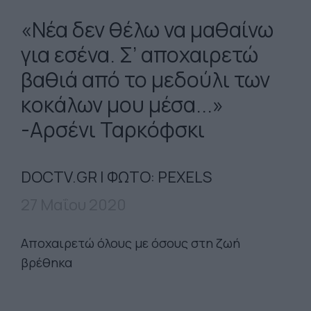
«Νέα δεν θέλω να μαθαίνω
για εσένα. Σ’ αποχαιρετώ
βαθιά από το μεδούλι των
κοκάλων μου μέσα...»
-Αρσένι Ταρκόφσκι
DOCTV.GR | ΦΩΤΟ: PEXELS
27 Μαΐου 2020
Αποχαιρετώ όλους με όσους στη ζωή
βρέθηκα