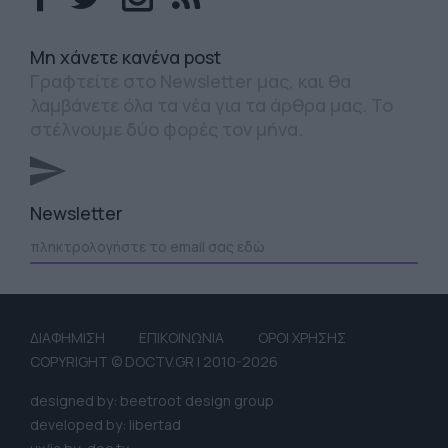
Mη χάνετε κανένα post
Γραφτείτε στο Newsletter μας, και θα
λαμβάνετε όλα τα νέα για τα άρθρα μας. Το
στέλνουμε δύο φορές τον μήνα.
Newsletter
ΔΙΑΦΗΜΙΣΗ
ΕΠΙΚΟΙΝΩΝΙΑ
ΟΡΟΙ ΧΡΗΣΗΣ
COPYRIGHT © DOCTV.GR | 2010-2026
designed by: beetroot design group
developed by: libertad