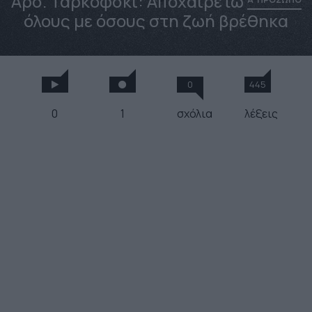
Αρσ. Ταρκόφσκι: Αποχαιρετώ
όλους με όσους στη ζωή βρέθηκα
0
445
0
1
σχόλια
λέξεις