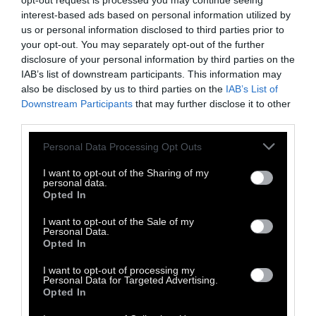
opt-out request is processed you may continue seeing
interest-based ads based on personal information utilized by
Κι όμως κάποτε μ’ έβρισκαν οι λέξεις,
us or personal information disclosed to third parties prior to
Οι άνθρωποι, τα ψάρια και τα φύλλα, τα
your opt-out. You may separately opt-out of the further
disclosure of your personal information by third parties on the
χόρτα κι οι πέτρες.
IAB’s list of downstream participants. This information may
also be disclosed by us to third parties on the
IAB’s List of
Downstream Participants
that may further disclose it to other
third parties.
Μετάφραση από τα Ρωσικά Δημήτρης Β.
Τριανταφυλλίδης. Ο Αρσένι Ταρκόφσκι (25
Personal Data Processing Opt Outs
Ιουνίου 1907 - 27 Μαΐου 1989) ήταν Ουκρανός
I want to opt-out of the Sharing of my
συγγραφέας. Σπούδασε στην Ανωτάτη Σχολή
personal data.
Opted In
Λογοτεχνίας (1925-1929) και λόγω της
κριτικής που δέχτηκε για το μυστικισμό του,
I want to opt-out of the Sale of my
Personal Data.
αποσύρθηκε στην ποίηση και στη μετάφραση
Opted In
ξένης λογοτεχνίας. Έχει μεταφράσει
I want to opt-out of processing my
Εβραίους, Γεωργιανούς, Αρμένιους,
Personal Data for Targeted Advertising.
Opted In
Τουρκμένιους ποιητές. Επί δεκαετίες ο