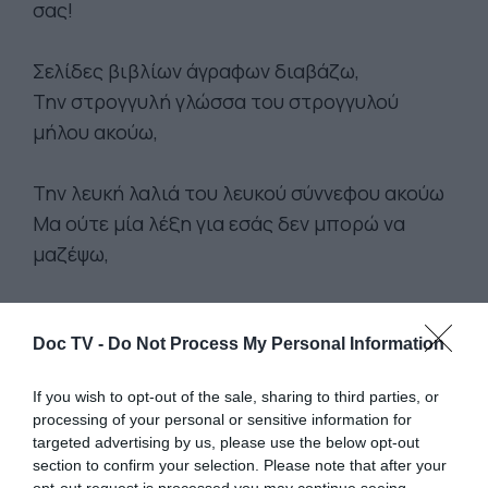
σας!
Σελίδες βιβλίων άγραφων διαβάζω,
Την στρογγυλή γλώσσα του στρογγυλού
μήλου ακούω,
Την λευκή λαλιά του λευκού σύννεφου ακούω
Μα ούτε μία λέξη για εσάς δεν μπορώ να
μαζέψω,
Γιατί ήμουν άχρηστο δοχείο.
Γιατί με έσπασα δεν ξέρω.
Doc TV -
Do Not Process My Personal Information
If you wish to opt-out of the sale, sharing to third parties, or
Την αεικίνητη σφαίρα στο χέρι πια δεν κρατώ
processing of your personal or sensitive information for
Κι ούτε ένα λόγο χωρίς μία λέξη δεν θα σας
targeted advertising by us, please use the below opt-out
πω.
section to confirm your selection. Please note that after your