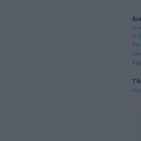
Δι
Ο 
Ο 
Υπ.
απ
Κο
TA
Κόσ