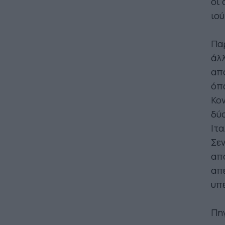
οι 
ιού
Παρ
άλλ
απα
όπω
Κον
δύο
Ιτα
Σεν
από
απ
υπε
Πη