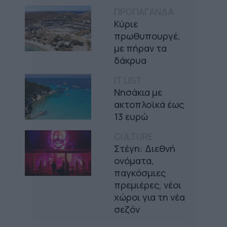
ΠΡΟΠΑΓΑΝΔΑ
Κύριε
πρωθυπουργέ,
με πήραν τα
δάκρυα
IT LIST
Νησάκια με
ακτοπλοϊκά έως
13 ευρώ
CULTURE
Στέγη: Διεθνή
ονόματα,
παγκόσμιες
πρεμιέρες, νέοι
χώροι για τη νέα
σεζόν