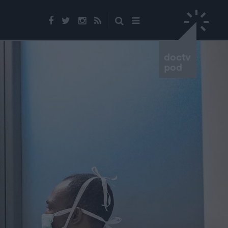
doctv
pod