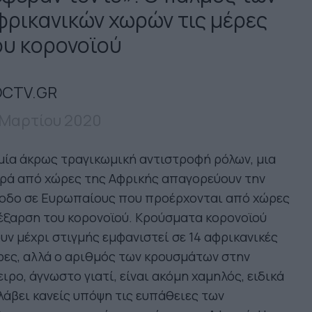
φρικανικών χωρών τις μέρες
ου κορονοϊού
CTV.GR
 Μαρτίου 2020
μία άκρως τραγικωμική αντιστροφή ρόλων, μια
ιρά από χώρες της Αφρικής απαγορεύουν την
σοδο σε Ευρωπαίους που προέρχονται από χώρες
έξαρση του κορονοϊού. Κρούσματα κορονοϊού
υν μέχρι στιγμής εμφανιστεί σε 14 αφρικανικές
ες, αλλά ο αριθμός των κρουσμάτων στην
ιρο, άγνωστο γιατί, είναι ακόμη χαμηλός, ειδικά
λάβει κανείς υπόψη τις ευπάθειες των