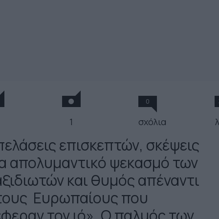
0
1
σχόλια
πελάσεις επισκεπτών, σκέψεις
ια απολυμαντικό ψεκασμό των
αξιδιωτών και θυμός απέναντι
τους Ευρωπαίους που
έφεραν τον ιό». Ο παλμός των