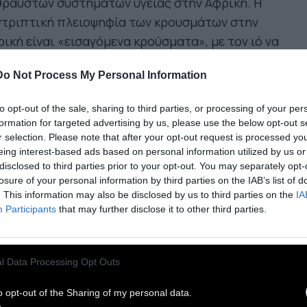
θραυστων συστημάτων υγείας στην Αφρική. Η
ντριπτική πλειοψηφία των κρουσμάτων στην
ική είναι «εισαγόμενα κρούσματα», με τον ιό να
ι σπάνια μέχρι στιγμής διαδοθεί εντός της
Do Not Process My Personal Information
είρου.
to opt-out of the sale, sharing to third parties, or processing of your per
υγκάντα ήταν η τελευταία χώρα που επέβαλε
formation for targeted advertising by us, please use the below opt-out s
γόρευση εισόδου σε πολίτες 16 χωρών, στις
r selection. Please note that after your opt-out request is processed y
eing interest-based ads based on personal information utilized by us or
οίες συμπεριλαμβάνονται 11 χώρες της Ευρώπης
disclosed to third parties prior to your opt-out. You may separately opt-
 οι Ηνωμένες Πολιτείες. Εάν επιμείνουν να
losure of your personal information by third parties on the IAB’s list of
ιδέψουν στην Ουγκάντα, οι πολίτες αυτών των
. This information may also be disclosed by us to third parties on the
IA
Participants
that may further disclose it to other third parties.
ών θα πρέπει να μπουν σε καραντίνα δύο
δομάδων.
l Data Processing Opt Outs
ε χώρες όπως η Σενεγάλη, τα
o opt-out of the Sharing of my personal data.