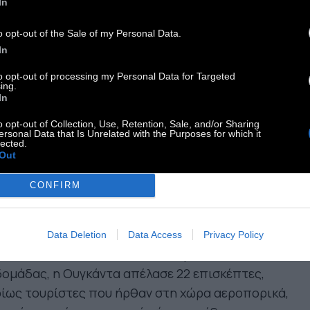
In
έσα κοινωνικής δικτύωσης
ράζουν από πολίτες που
o opt-out of the Sale of my Personal Data.
In
κφράζουν τον θυμό τους
to opt-out of processing my Personal Data for Targeted
πέναντι στους Ευρωπαίους,
ing.
In
εωρώντας τους υπεύθυνους
o opt-out of Collection, Use, Retention, Sale, and/or Sharing
α την εισαγωγή του ιού
ersonal Data that Is Unrelated with the Purposes for which it
lected.
Out
CONFIRM
πουργός Υγείας επίσης ανακοίνωσε ότι εξετάζει
διο για τον απολυμαντικό ψεκασμό όλων των
Data Deletion
Data Access
Privacy Policy
ιδιωτών στην Ουγκάντα. Στις αρχές της
ομάδας, η Ουγκάντα απέλασε 22 επισκέπτες,
ίως τουρίστες που ήρθαν στη χώρα αεροπορικά,