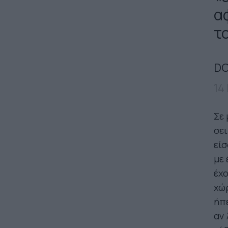
α
τ
DO
14
Σε 
σε
εί
με 
έχο
χώρ
ήπε
αν 