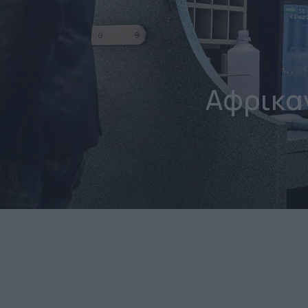
Αφρικα