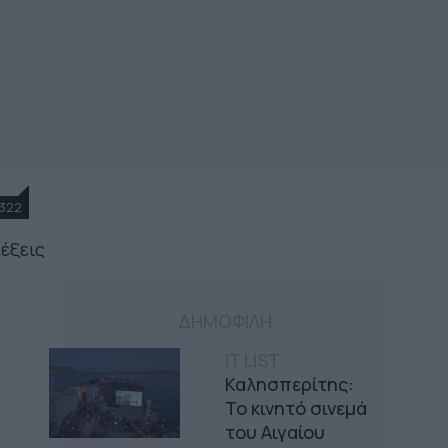
322
λέξεις
ΔΗΜΟΦΙΛΗ
IT LIST
Καλησπερίτης:
Το κινητό σινεμά
του Αιγαίου