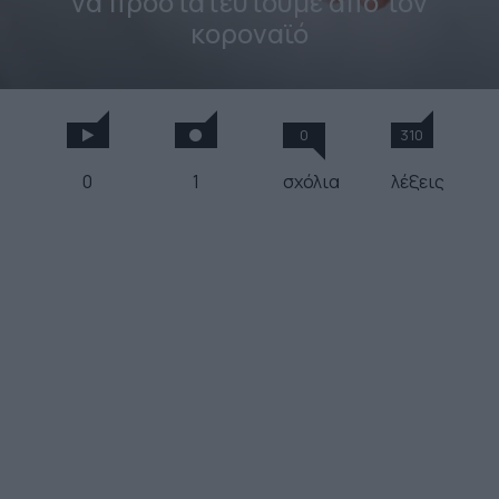
να προστατευτούμε από τον
κοροναϊό
0
310
0
1
σχόλια
λέξεις