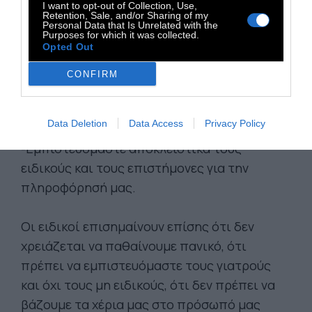
I want to opt-out of Collection, Use,
-Αν παρουσιάζουμε συμπτώματα κατά τη
Retention, Sale, and/or Sharing of my
Personal Data that Is Unrelated with the
διάρκεια ταξιδιού, ενημερώνουμε αμέσως το
Purposes for which it was collected.
Opted Out
πλήρωμα και αναζητούμε ιατρική βοήθεια.
Επίσης ενημερώνουμε το ιατρικό προσωπικό
CONFIRM
για το ιστορικό των μετακινήσεών μας και αν
χρειάζεται, αναβάλλουμε την επιστροφή μας.
Data Deletion
Data Access
Privacy Policy
-Εμπιστευόμαστε αποκλειστικά τους
ειδικούς και τους επιστήμονες για την
πληροφόρησή μας.
Οι ειδικοί επισημαίνουν επίσης ότι δεν
χρειάζεται να παθαίνουμε πανικό, ότι
πρέπει να εμπιστευόμαστε τους γιατρούς
και όχι τους μη ειδικούς, ότι δεν πρέπει να
βάζουμε τα χέρια μας στο πρόσωπό μας