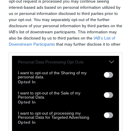
opt-out request is processed you may continue seeing
-Αποφεύγουμε τις κοντινές επαφές όταν
interest-based ads based on personal information utilized by
παρουσιάζουμε συμπτώματα κρυολογήματος
us or personal information disclosed to third parties prior to
your opt-out. You may separately opt-out of the further
(όπως βήχα, πυρετό, καταρροή, πονόλαιμο)
disclosure of your personal information by third parties on the
ή με άτομα που παρουσιάζουν αυτά τα
IAB’s list of downstream participants. This information may
συμπτώματα.
also be disclosed by us to third parties on the
IAB’s List of
Downstream Participants
that may further disclose it to other
third parties.
-Αν παρουσιάζουμε συμπτώματα πυρετού,
βήχα ή δυσκολίας στην αναπνοή και έχουμε
Personal Data Processing Opt Outs
ταξιδιωτικό ιστορικό σε πληττόμενη
I want to opt-out of the Sharing of my
personal data.
περιοχή, επικοινωνούμε με το γιατρό μας ή
Opted In
με τον ΕΟΔΥ (τηλ. 2105212054) και
I want to opt-out of the Sale of my
παραμένουμε σπίτι μας.
Personal Data.
Opted In
- Όταν ταξιδεύουμε, τρώμε μόνο φαγητό που
I want to opt-out of processing my
Personal Data for Targeted Advertising.
έχει μαγειρευτεί καλά.
Opted In