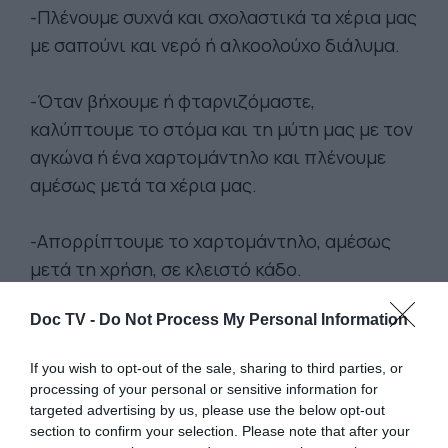
-Πλένουμε συχνά και σχολαστικά τα χέρια μας
με σαπούνι και νερό ή αλκοολούχο διάλυμα.
-Όταν βήχουμε ή φταρνιζόμαστε,
καλύπτουμε το στόμα και τη μύτη μας με τον
αγκώνα ή ένα χαρτομάντηλο και πλένουμε
αμέσως μετά τα χέρια μας.
-Απορρίπτουμε το χαρτομάντηλο, αμέσως
μετά τη χρήση, σε κλειστό κάδο.
Doc TV -
Do Not Process My Personal Information
-Πλένουμε τα χέρια μας επίσης όταν
μαγειρεύουμε, όταν φροντίζουμε ασθενείς,
If you wish to opt-out of the sale, sharing to third parties, or
μετά από χρήση τουαλέτας, όταν ερχόμαστε
processing of your personal or sensitive information for
σε επαφή με ζώα.
targeted advertising by us, please use the below opt-out
section to confirm your selection. Please note that after your