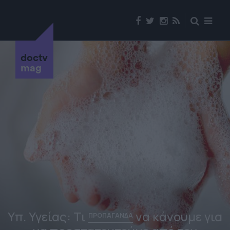
doctv
mag
Υπ. Υγείας: Τι
να κάνουμε για
ΠΡΟΠΑΓΑΝΔΑ