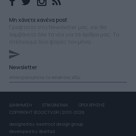
Mη χάνετε κανένα post
Γραφτείτε στο Newsletter μας, και θα
λαμβάνετε όλα τα νέα για τα άρθρα μας. Το
στέλνουμε δύο φορές τον μήνα.
Newsletter
ΔΙΑΦΗΜΙΣΗ
ΕΠΙΚΟΙΝΩΝΙΑ
ΟΡΟΙ ΧΡΗΣΗΣ
COPYRIGHT © DOCTV.GR | 2010-2026
designed by: beetroot design group
developed by: libertad