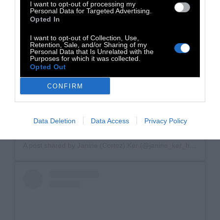
I want to opt-out of processing my
Personal Data for Targeted Advertising.
View this post on Instagram
Opted In
I want to opt-out of Collection, Use,
Retention, Sale, and/or Sharing of my
Personal Data that Is Unrelated with the
Purposes for which it was collected.
Opted Out
CONFIRM
Data Deletion
Data Access
Privacy Policy
A post shared by Janine (Cortez) Ker (@janine_ker_hair)
on
Fe