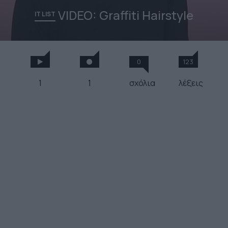
VIDEO: Graffiti Hairstyle
IT LIST
0
123
1
1
σχόλια
λέξεις