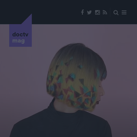
doctv
mag