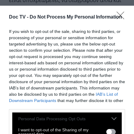
είναι υποχρεωμένες να διαγράφουν αλλά και
να αναφέρουν στις αρχές σχόλια ακροδεξιάς
προπαγάνδας, απειλές βίας, βιασμών και
Doc TV -
Do Not Process My Personal Information
δολοφονιών, αναρτήσεις που κάνουν λόγο για
If you wish to opt-out of the sale, sharing to third parties, or
μελλοντικές τρομοκρατικές επιθέσεις και
processing of your personal or sensitive information for
εικόνες σεξουαλικής κακοποίησης ανηλίκων.
targeted advertising by us, please use the below opt-out
section to confirm your selection. Please note that after your
opt-out request is processed you may continue seeing
interest-based ads based on personal information utilized by
us or personal information disclosed to third parties prior to
your opt-out. You may separately opt-out of the further
disclosure of your personal information by third parties on the
IAB’s list of downstream participants. This information may
also be disclosed by us to third parties on the
IAB’s List of
Downstream Participants
that may further disclose it to other
third parties.
Personal Data Processing Opt Outs
I want to opt-out of the Sharing of my