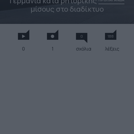
Γερμανία κατά ρητορικής
μίσους στο διαδίκτυο
0
188
0
1
σχόλια
λέξεις