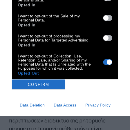
personal data.
Opted In
Οι ιστότοποι κοινωνικών μέσων ενημέρωσης
πρέπει ήδη να διαγράψουν τέτοιες
I want to opt-out of the Sale of my
Personal Data.
αναρτήσεις. Τα μέτρα, που πρέπει να
Opted In
εγκριθούν από το κοινοβούλιο της χώρας, θα
I want to opt-out of processing my
επεκτείνονται στις απειλές κατά της ζωής
Personal Data for Targeted Advertising.
Opted In
και περιουσιών, ενώ τα αντισημιτικά
εγκλήματα θα επισείουν βαριές ποινές.
I want to opt-out of Collection, Use,
Retention, Sale, and/or Sharing of my
Personal Data that Is Unrelated with the
Purposes for which it was collected.
Το Associated Press επισημαίνει πως οι
Opted Out
γερμανικές αρχές θα διευκολύνουν επίσης
CONFIRM
πολιτικούς, εθελοντές και δημοσιογράφους
να εμποδίζουν άλλα άτομα να παίρνουν τις
διευθύνσεις τους από τα δημόσια μητρώα.
Data Deletion
Data Access
Privacy Policy
Οι νομικοί εκτιμούν πως ο αριθμός των
περιπτώσεων διαδικτυακής ρητορικής
μίσους στη Γερμανία κάθε χρόνο, είναι