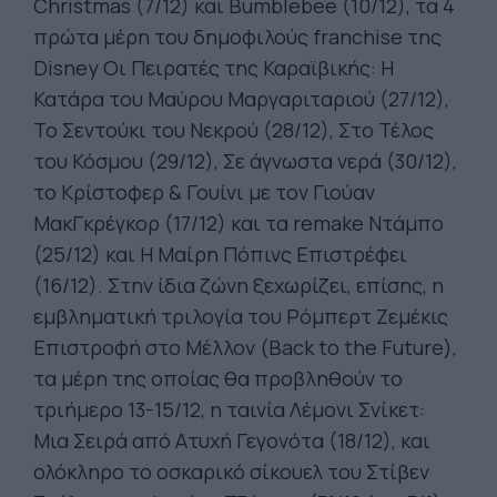
Christmas (7/12) και Bumblebee (10/12), τα 4
πρώτα μέρη του δημοφιλούς franchise της
Disney Οι Πειρατές της Καραϊβικής: Η
Κατάρα του Μαύρου Μαργαριταριού (27/12),
Το Σεντούκι του Νεκρού (28/12), Στο Τέλος
του Κόσμου (29/12), Σε άγνωστα νερά (30/12),
το Κρίστοφερ & Γουίνι με τον Γιούαν
ΜακΓκρέγκορ (17/12) και τα remake Ντάμπο
(25/12) και Η Μαίρη Πόπινς Επιστρέφει
(16/12). Στην ίδια ζώνη ξεχωρίζει, επίσης, η
εμβληματική τριλογία του Ρόμπερτ Ζεμέκις
Επιστροφή στο Μέλλον (Back to the Future),
τα μέρη της οποίας θα προβληθούν το
τριήμερο 13-15/12, η ταινία Λέμονι Σνίκετ:
Μια Σειρά από Ατυχή Γεγονότα (18/12), και
ολόκληρο το οσκαρικό σίκουελ του Στίβεν