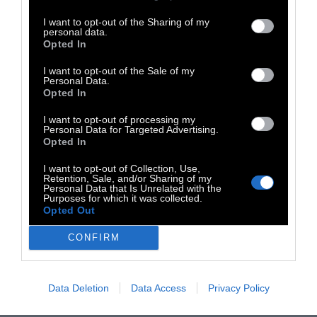
Σφουγγαράκης: Η ταινία (27/12) και
Φερδινάνδος (4/1). Στο πρόγραμμα
I want to opt-out of the Sharing of my
personal data.
ξεχωρίζουν, ακόμα κλασσικές γαλλικές
Opted In
ταινίες κινουμένων σχεδίων όπως: Ο Αστερίξ
I want to opt-out of the Sale of my
επιτίθεται εναντίον των Βαρβάρων (1967)
Personal Data.
Opted In
(20/12), Ο Τεν Τεν στη Χώρα του Ήλιου (1969)
I want to opt-out of processing my
(21/12) και Daisy Town – Λούκι Λουκ, ο
Personal Data for Targeted Advertising.
Κεραυνός του Γουέστ (1971) (22/12).
Opted In
I want to opt-out of Collection, Use,
Retention, Sale, and/or Sharing of my
Personal Data that Is Unrelated with the
Purposes for which it was collected.
Opted Out
CONFIRM
Data Deletion
Data Access
Privacy Policy