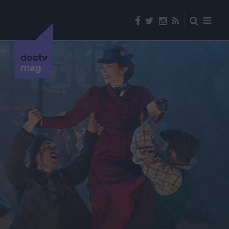
doctv
mag