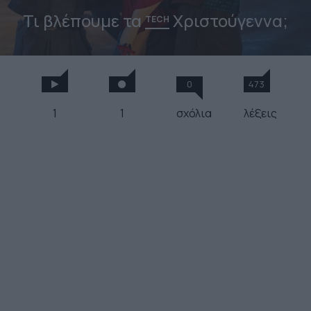
Τι βλέπουμε τα
Χριστούγεννα;
TECH
0
473
1
1
σχόλια
λέξεις