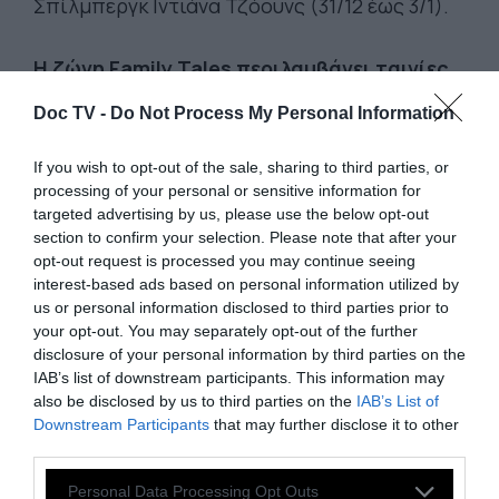
Σπίλμπεργκ Ιντιάνα Τζόουνς (31/12 έως 3/1).
Η ζώνη Family Tales περιλαμβάνει ταινίες
κινουμένων σχεδίων -όλες σε
Doc TV -
Do Not Process My Personal Information
μεταγλώττιση- όπως:
Frozen (8/12),
Αυτοκίνητα (12/12), Αυτοκίνητα 2 (13/12), τα 3
If you wish to opt-out of the sale, sharing to third parties, or
πρώτα μέρη των ταινιών Τoy Story (9 - 11/12),
processing of your personal or sensitive information for
targeted advertising by us, please use the below opt-out
Ψάχνοντας τον Νέμο (14/12), Μαλλιά
section to confirm your selection. Please note that after your
Κουβάρια (15/12), το σίκουελ Οι Απίθανοι (28
opt-out request is processed you may continue seeing
- 29/12), Ψηλά στον Ουρανό (5/1) και Ραλφ
interest-based ads based on personal information utilized by
us or personal information disclosed to third parties prior to
εναντίον Ίντερνετ (6/1). Επίσης φέρνει
your opt-out. You may separately opt-out of the further
επιτυχίες κινηματογραφικών στούντιο
disclosure of your personal information by third parties on the
όπως: Ο Γκριντς (24/12), το γαλλικής
IAB’s list of downstream participants. This information may
also be disclosed by us to third parties on the
IAB’s List of
παραγωγής animation O Μαγικός Κήπος σε Α’
Downstream Participants
that may further disclose it to other
προβολή (25/12) και τις ταινίες Αστερίξ: Το
third parties.
Μυστικό του Μαγικού Ζωμού (26/12), Μπομπ
Personal Data Processing Opt Outs