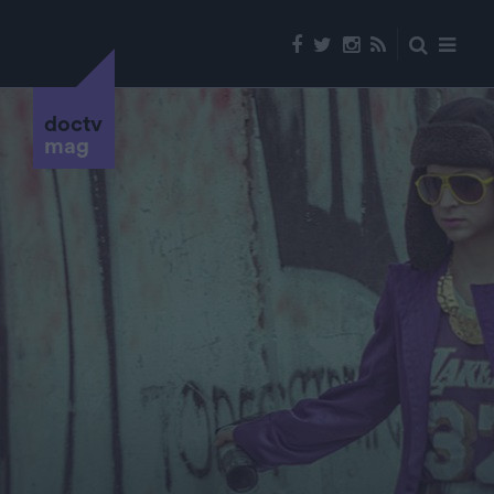
doctv
mag