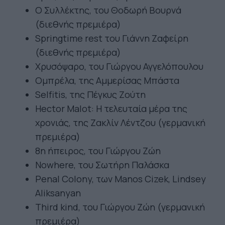
Ο Συλλέκτης, του Θοδωρή Βουρνά
(διεθνής πρεμιέρα)
Springtime rest του Γιάννη Ζαφείρη
(διεθνής πρεμιέρα)
Χρυσόψαρο, του Γιώργου Αγγελόπουλου
Ομπρέλα, της Αμμερίσας Μπάστα
Selfitis, της Πέγκυς Ζούτη
Hector Malot: Η τελευταία μέρα της
χρονιάς, της Ζακλίν Λέντζου (γερμανική
πρεμιέρα)
8η ήπειρος, του Γιώργου Ζώη
Νοwhere, του Σωτήρη Παλάσκα
Penal Colony, των Manos Cizek, Lindsey
Aliksanyan
Τhird kind, του Γιώργου Ζώη (γερμανική
πρεμιέρα)