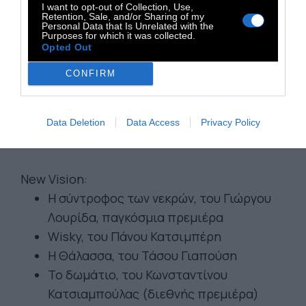
I want to opt-out of Collection, Use,
Retention, Sale, and/or Sharing of my
Personal Data that Is Unrelated with the
Purposes for which it was collected.
Opted Out
CONFIRM
Data Deletion
Data Access
Privacy Policy
New Vision:
Η σύντροφος των νεκρών, του Γιώργου
Λουρίδα, παγκόσμια πρεμιέρα
Wisky, του Πάνου Κατσιμπέρη
Η Θάλασσα, του Τάσου Γιαπούση
Το δωμάτιο, του Κωνσταντίνου
Κατσιαμπούλας (διεθνής πρεμιέρα)