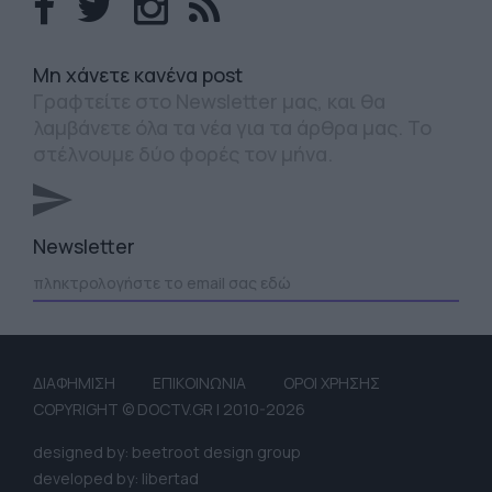
Mη χάνετε κανένα post
Γραφτείτε στο Newsletter μας, και θα
λαμβάνετε όλα τα νέα για τα άρθρα μας. Το
στέλνουμε δύο φορές τον μήνα.
Newsletter
ΔΙΑΦΗΜΙΣΗ
ΕΠΙΚΟΙΝΩΝΙΑ
ΟΡΟΙ ΧΡΗΣΗΣ
COPYRIGHT © DOCTV.GR | 2010-2026
designed by: beetroot design group
developed by: libertad