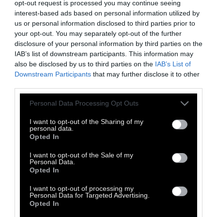
opt-out request is processed you may continue seeing
εξερευνήσει την αισθητική και την ποιότητα
interest-based ads based on personal information utilized by
του ψηφιακού θορύβου και τον τρόπο που
us or personal information disclosed to third parties prior to
αυτός προσπαθεί να ερμηνεύσει το φυσικό
your opt-out. You may separately opt-out of the further
disclosure of your personal information by third parties on the
μας κόσμο. Η ταινία θα κάνει τη διεθνή της
IAB’s list of downstream participants. This information may
πρεμιέρα.
also be disclosed by us to third parties on the
IAB’s List of
Downstream Participants
that may further disclose it to other
third parties.
Personal Data Processing Opt Outs
I want to opt-out of the Sharing of my
personal data.
Opted In
I want to opt-out of the Sale of my
Personal Data.
Opted In
I want to opt-out of processing my
Personal Data for Targeted Advertising.
Opted In