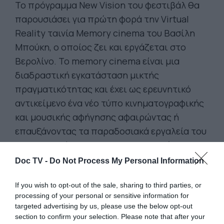
Το πρόγραμμα New Vision του φεστιβάλ θα
παρουσιάσει για πρώτη φορά την Virtual
Reality ταινία Memory cinema του Βασίλη
Μπούκη, ο οποίος ζει και εργάζεται στο
Βερολίνο. Το memory cinema είναι μια
διαδραστική εγκατάσταση μικτής
πραγματικότητας και έχει ως ερευνητικό
αντικείμενο ένα νέο τύπο κινηματογραφικής
και μουσικής αφήγησης αφαιρώντας ή
επαυξάνοντας τα παραδοσιακά εργαλεία του
κινηματογράφου για να τα ενσωματώσει με
το περιβάλλον της χωρικής διαδραστικής
Doc TV -
Do Not Process My Personal Information
εγκατάστασης. Επιχειρείται η εδραίωση ενός
If you wish to opt-out of the sale, sharing to third parties, or
πρωτότυπου πλαισίου καλλιτεχνικής
processing of your personal or sensitive information for
δημιουργίας που διατηρεί μια διαφάνεια ως
targeted advertising by us, please use the below opt-out
προς τη μεθοδολογία, ώστε ο χρήστης να
section to confirm your selection. Please note that after your