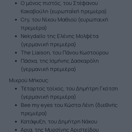
Ο μόνος πιστός, του Στέφανου
Κακαβούλη (ευρωπαΪκή πρεμιέρα)
Cry, του Νίκου Μαθιού (ευρωπαική
πρεμιέρα)
Nekydallo της Ελένης Μολφέτα
(γερμανική πρεμιέρα)
The Liaison, του Πάνου Κωστούρου
Πάσχα, της Ισμήνης Δασκαρόλη
(γερμανική πρεμιέρα)
Μικρού Μήκους:
Τέταρτος τοίχος, του Δημήτρη Γκότση
(γερμανική πρεμιέρα)
Bee my eyes του Κώστα Λένη (διεθνής
πρεμιέρα)
Κατάψυξη, του Δημήτρη Νάκου
Αρια, της Μυρσίνης Αριστείδου