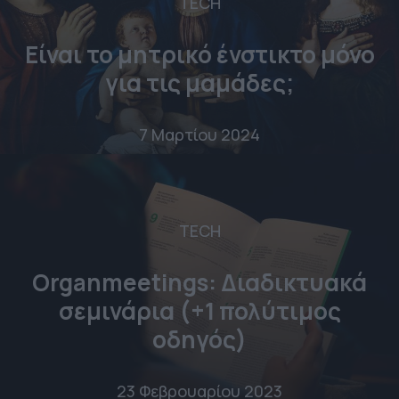
TECH
Είναι το μητρικό ένστικτο μόνο
για τις μαμάδες;
7 Μαρτίου 2024
TECH
Organmeetings: Διαδικτυακά
σεμινάρια (+1 πολύτιμος
οδηγός)
23 Φεβρουαρίου 2023