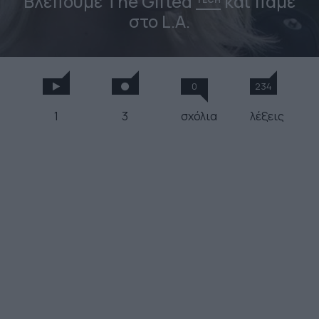
Βλέπουμε The Gifted
και πάμε
στο L.A.
0
234
1
3
σχόλια
λέξεις