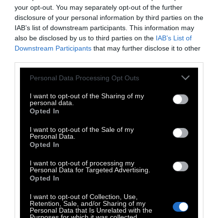
your opt-out. You may separately opt-out of the further
disclosure of your personal information by third parties on the
IAB’s list of downstream participants. This information may
also be disclosed by us to third parties on the
IAB’s List of
Downstream Participants
that may further disclose it to other
third parties.
Personal Data Processing Opt Outs
I want to opt-out of the Sharing of my
personal data.
Opted In
I want to opt-out of the Sale of my
Personal Data.
Opted In
I want to opt-out of processing my
Personal Data for Targeted Advertising.
Opted In
I want to opt-out of Collection, Use,
Retention, Sale, and/or Sharing of my
Η ΥΠΟΘΕΣΗ:
Μετά την διαίρεση των
Personal Data that Is Unrelated with the
Purposes for which it was collected.