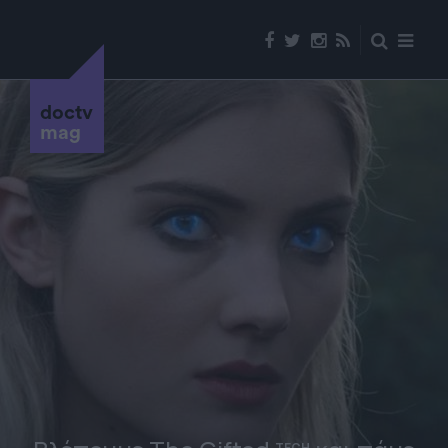
doctv
mag
TECH