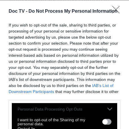
μέγεθος της ιταλικής οικονομίας για να
Doc TV -
Do Not Process My Personal Information
εκβιάσει πρωτίστως την ευρωπαϊκή ελίτ και,
δευτερευόντως, τις αγορές.
If you wish to opt-out of the sale, sharing to third parties, or
processing of your personal or sensitive information for
targeted advertising by us, please use the below opt-out
Τα όπλα του δεν είναι αμελητέα, με δεδομένο
section to confirm your selection. Please note that after your
ότι το δημόσιο χρέος της Ιταλίας φθάνει στα
opt-out request is processed you may continue seeing
2,3 τρις ευρώ, εξ αυτών τα περίπου 45 δις
interest-based ads based on personal information utilized by
us or personal information disclosed to third parties prior to
βαρύνουν τις γαλλικές τράπεζες και περίπου
your opt-out. You may separately opt-out of the further
άλλα 30 δις τις ισπανικές, και τα δύο τρίτα
disclosure of your personal information by third parties on the
των εμπορικών συναλλαγών της χώρας
IAB’s list of downstream participants. This information may
also be disclosed by us to third parties on the
IAB’s List of
γίνονται εντός Ευρωπαϊκής Ένωσης. Όπερ,
Downstream Participants
that may further disclose it to other
επενδύει στο «Italy is too big to fail» («Η
third parties.
Ιταλία είναι πολύ μεγάλη για να
Personal Data Processing Opt Outs
καταρρεύσει») και το παιχνίδι μοιάζει
επικίνδυνα ανοιχτό.
I want to opt-out of the Sharing of my
personal data.
Opted In