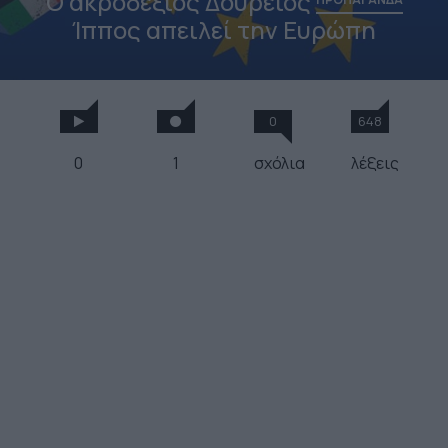
Ο ακροδεξιός Δούρειος
Ίππος απειλεί την Ευρώπη
0
648
0
1
σχόλια
λέξεις