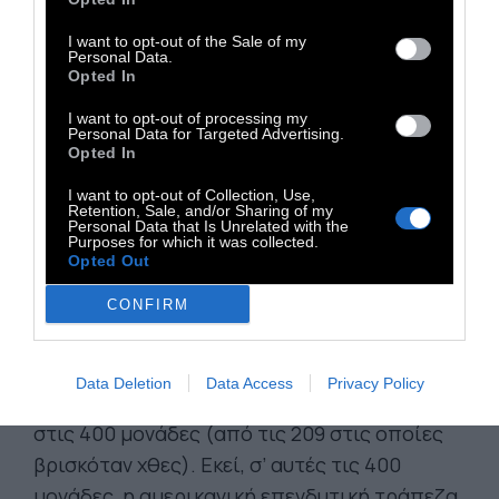
Κατά το CNN το δίδυμο Σαλβίνι – Όρμπαν
I want to opt-out of the Sale of my
μπορεί να εξελιχθεί στον Δούρειο Ίππο για
Personal Data.
Opted In
την εκ των έσω ακροδεξιά άλωση της
Ευρώπης.
Κατά τον Στιβ Μπάνον, τον
I want to opt-out of processing my
Personal Data for Targeted Advertising.
άνθρωπο που είχε χτίσει την καμπάνια του
Opted In
Τραμπ και σήμερα είναι ο υπ’ αριθμόν ένα
I want to opt-out of Collection, Use,
λομπίστας του εθνικιστικού δικτύου στην
Retention, Sale, and/or Sharing of my
Personal Data that Is Unrelated with the
Ευρώπη, «ο Σαλβίνι δεν θα μπορούσε να τα
Purposes for which it was collected.
Opted Out
έχει καταφέρει μέχρι στιγμής καλύτερα». Και
κατά την ανάλυση της JPMorgan η
CONFIRM
«αντισυστημική» ακροδεξιά εξέγερση θα
αντέξει έως ότου το… spread των ιταλικών
Data Deletion
Data Access
Privacy Policy
ομολόγων έναντι των γερμανικών φθάσει
στις 400 μονάδες (από τις 209 στις οποίες
βρισκόταν χθες). Εκεί, σ’ αυτές τις 400
μονάδες, η αμερικανική επενδυτική τράπεζα