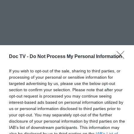
Doc TV -
Do Not Process My Personal Information
Ο
Μιχάλης
στο backstage, πριν τη συναυλία:
If you wish to opt-out of the sale, sharing to third parties, or
δεν έχει αγωνία, μόνο χαρά.
processing of your personal or sensitive information for
targeted advertising by us, please use the below opt-out
section to confirm your selection. Please note that after your
Ένας φίλος λέει «τα
σύννεφα
το
opt-out request is processed you may continue seeing
αποφάσισαν να γίνει η συναυλία» (ούτε μια
interest-based ads based on personal information utilized by
σταγόνα βροχής).
us or personal information disclosed to third parties prior to
your opt-out. You may separately opt-out of the further
disclosure of your personal information by third parties on the
IAB’s list of downstream participants. This information may
also be disclosed by us to third parties on the
IAB’s List of