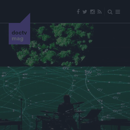
doctv
mag