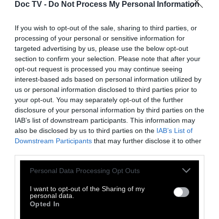
Doc TV -
Do Not Process My Personal Information
If you wish to opt-out of the sale, sharing to third parties, or
processing of your personal or sensitive information for
targeted advertising by us, please use the below opt-out
ΚΙΝΟΥΜΕΝΑ ΣΧΕΔΙΑ:
Βλέπουμε αγαπημένα
section to confirm your selection. Please note that after your
animation από τα μεγαλύτερα στούντιο Wall-
opt-out request is processed you may continue seeing
E, H Πεντάμορφη και το Τέρας (1991), Οι
interest-based ads based on personal information utilized by
us or personal information disclosed to third parties prior to
Υπερέξι, H Μικρή Γοργόνα, Πινόκιο κ.ά.
your opt-out. You may separately opt-out of the further
disclosure of your personal information by third parties on the
IAB’s list of downstream participants. This information may
also be disclosed by us to third parties on the
IAB’s List of
Downstream Participants
that may further disclose it to other
third parties.
Personal Data Processing Opt Outs
I want to opt-out of the Sharing of my
personal data.
Opted In