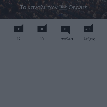
Το κανάλι των
Oscars
TECH
0
465
12
10
σχόλια
λέξεις