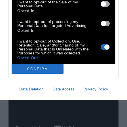
I want to opt-out of the Sale of my
Personal Data.
Opted In
ΝΤΟΚΙΜΑΝΤΕΡ:
Το μικρού μήκους 4,1 Miles
I want to opt-out of processing my
Personal Data for Targeted Advertising.
της Ελληνίδας κινηματογραφίστριας Δάφνης
Opted In
Ματζιαράκη, το βιογραφικό ντοκιμαντέρ για
I want to opt-out of Collection, Use,
τον Έντουαρντ Σνόουντεν, το ιταλικό Φωτιά
Retention, Sale, and/or Sharing of my
Personal Data that Is Unrelated with the
στη Θάλασσα (Fuocoammare), και άλλα
Purposes for which it was collected.
ντοκιμαντέρ μας περιμένουν προς
Opted Out
ανακάλυψη.
CONFIRM
Data Deletion
Data Access
Privacy Policy