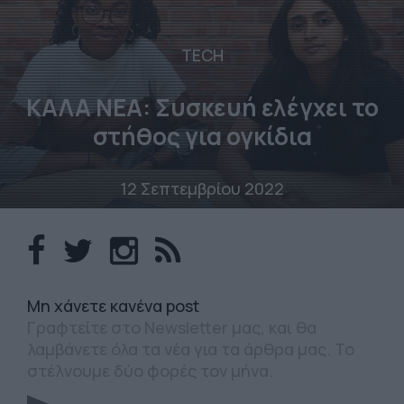
TECH
ΚΑΛΑ ΝΕΑ: Συσκευή ελέγχει το
στήθος για ογκίδια
12 Σεπτεμβρίου 2022
Mη χάνετε κανένα post
Γραφτείτε στο Newsletter μας, και θα
λαμβάνετε όλα τα νέα για τα άρθρα μας. Το
στέλνουμε δύο φορές τον μήνα.