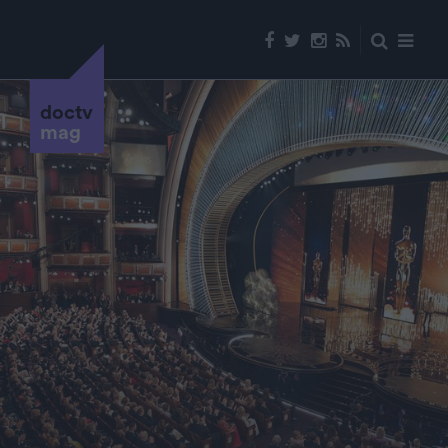
doctv
mag