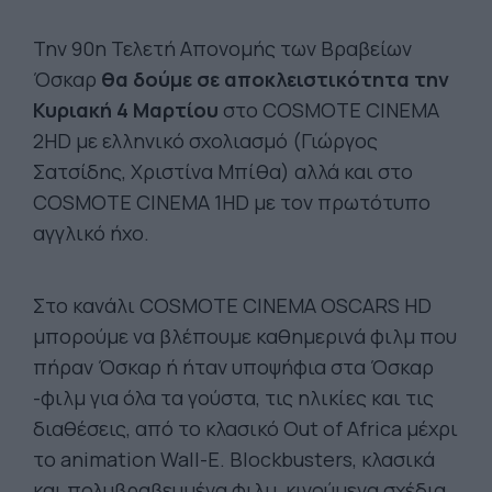
Την 90η Τελετή Απονομής των Βραβείων
Όσκαρ
θα δούμε σε αποκλειστικότητα την
Κυριακή 4 Μαρτίου
στο COSMOTE CINEMA
2HD με ελληνικό σχολιασμό (Γιώργος
Σατσίδης, Χριστίνα Μπίθα) αλλά και στο
COSMOTE CINEMA 1HD με τον πρωτότυπο
αγγλικό ήχο.
Στο κανάλι COSMOTE CINEMA OSCARS HD
μπορούμε να βλέπουμε καθημερινά φιλμ που
πήραν Όσκαρ ή ήταν υποψήφια στα Όσκαρ
-φιλμ για όλα τα γούστα, τις ηλικίες και τις
διαθέσεις, από το κλασικό Out of Africa μέχρι
το animation Wall-E.
Β
lockbusters, κλασικά
και πολυβραβευμένα φιλμ, κινούμενα σχέδια