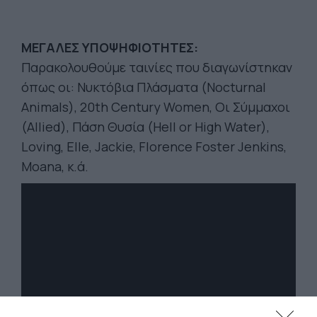
ΜΕΓΑΛΕΣ ΥΠΟΨΗΦΙΟΤΗΤΕΣ:
Παρακολουθούμε ταινίες που διαγωνίστηκαν
όπως οι: Νυκτόβια Πλάσματα (Nocturnal
Animals), 20th Century Women, Οι Σύμμαχοι
(Allied), Πάση Θυσία (Hell or High Water),
Loving, Elle, Jackie, Florence Foster Jenkins,
Moana, κ.ά.