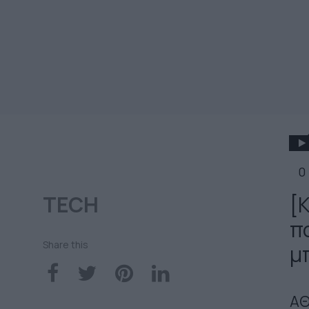
0
TECH
[
π
Share this
μ
ΑΘ