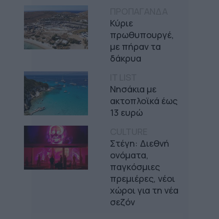
ΠΡΟΠΑΓΑΝΔΑ
Κύριε
πρωθυπουργέ,
με πήραν τα
δάκρυα
IT LIST
Νησάκια με
ακτοπλοϊκά έως
13 ευρώ
CULTURE
Στέγη: Διεθνή
ονόματα,
παγκόσμιες
πρεμιέρες, νέοι
χώροι για τη νέα
σεζόν