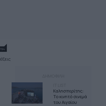
194
λέξεις
ΔΗΜΟΦΙΛΗ
IT LIST
Καλησπερίτης:
Το κινητό σινεμά
του Αιγαίου