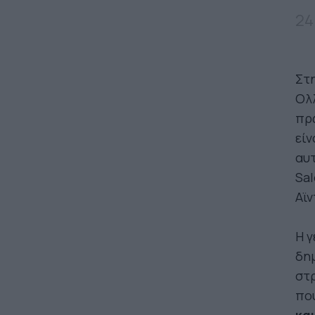
24
Στη
Ολλ
πρ
είν
αυτ
Sal
Αϊν
Η γ
δη
στ
πο