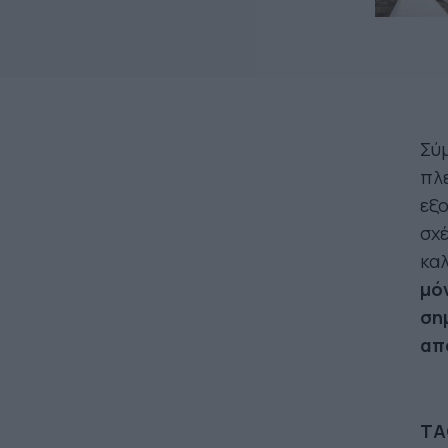
Σύμ
πλε
εξ
σχέ
καλ
μό
ση
απ
TA