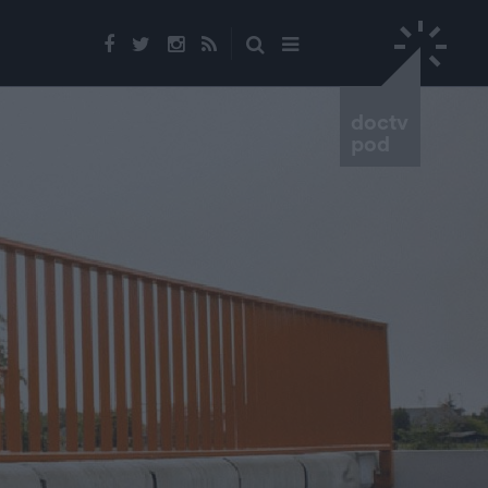
doctv
pod