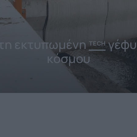
τη εκτυπωμένη
γέφυ
TECH
κόσμου