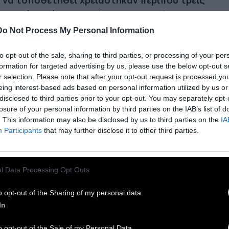
ι να τοποθετηθεί χρειάστηκαν περίπου τρεις
νες ενώ η διάρκεια ζωής της υπολογίζεται στα
χρόνια.
Αν και αρχικά σχεδιάστηκε για να
Do Not Process My Personal Information
υκολύνει τους ποδηλάτες, μπορεί να αντέξει
to opt-out of the sale, sharing to third parties, or processing of your per
ος έως δύο τόνους, δηλαδή ακόμα και μικρά
formation for targeted advertising by us, please use the below opt-out s
τηγά. Η μικρή αυτή γέφυρα ανοίγει το δρόμο για
r selection. Please note that after your opt-out request is processed y
γαλύτερες κατασκευές αφού όπως δηλώνει ο
eing interest-based ads based on personal information utilized by us or
disclosed to third parties prior to your opt-out. You may separately opt-
διαστής της «στο μέλλον, μετά την εμπειρία που
losure of your personal information by third parties on the IAB’s list of
κτήθηκε, θα επιχειρηθεί να εκτυπωθούν ακόμα
. This information may also be disclosed by us to third parties on the
IA
γαλύτερες γέφυρες από μπετόν».
Participants
that may further disclose it to other third parties.
l Data Processing Opt Outs
o opt-out of the Sharing of my personal data.
In
o opt-out of the Sale of my Personal Data.