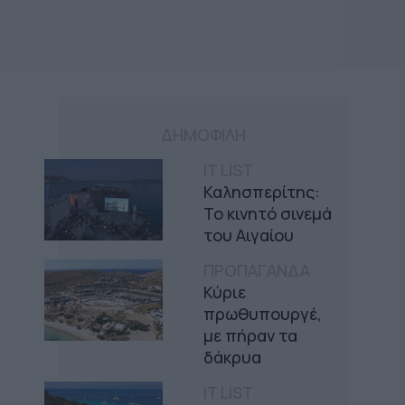
ΔΗΜΟΦΙΛΗ
IT LIST
Καλησπερίτης:
Το κινητό σινεμά
του Αιγαίου
ΠΡΟΠΑΓΑΝΔΑ
Κύριε
πρωθυπουργέ,
με πήραν τα
δάκρυα
IT LIST