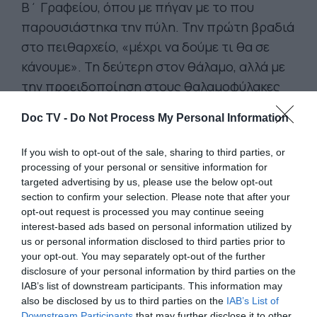
Β΄ Γραφείου, όπου με πήγαν με το που
παρουσιάστηκα την πύλη. Την πρώτη βραδιά
στο πειθαρχείο, «μέχρι να δούμε τι θα σε
κάνουμε». Τη δεύτερη στον θάλαμο, αλλά με
την προειδοποίηση στους θαλαμοφύλακες
να προσέχουν γιατί πρόκειται για επικίνδυνο
Doc TV -
Do Not Process My Personal Information
εγκληματία. Καλά που δεν σηκωνόμουνα τη
νύχτα για κατούρημα. Θα μπορούσα για τα
If you wish to opt-out of the sale, sharing to third parties, or
καλά να αισθανθώ καμιά ξιφολόγχη στα
processing of your personal or sensitive information for
targeted advertising by us, please use the below opt-out
πλευρά, αναλόγως της ψυχραιμίας ή της
section to confirm your selection. Please note that after your
μαλακίας της νυχτερινής βάρδιας. Στη
opt-out request is processed you may continue seeing
συνέχεια με έντυσαν Αλφαμίτη, δηλαδή
interest-based ads based on personal information utilized by
us or personal information disclosed to third parties prior to
Αστυνομία Μονάδος. Άσπρο κράνος και ζώνη
your opt-out. You may separately opt-out of the further
πιστολιού, όπου επειδή βέβαια δεν μου
disclosure of your personal information by third parties on the
έδωσαν πιστόλι, έβαζα χαρτομάντιλα και ένα
IAB’s list of downstream participants. This information may
also be disclosed by us to third parties on the
IAB’s List of
μπλοκάκι όπου είχα γράψει τα άπειρα
Downstream Participants
that may further disclose it to other