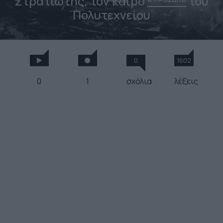
Στρατιώτης, τον καιρό
του
Πολυτεχνείου
0
1602
0
1
σχόλια
λέξεις