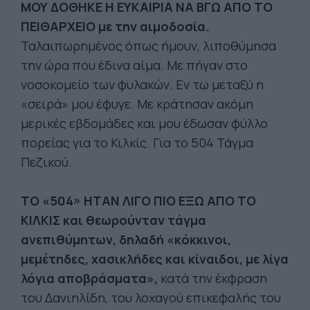
ΜΟΥ ΔΟΘΗΚΕ Η ΕΥΚΑΙΡΙΑ ΝΑ ΒΓΩ ΑΠΟ ΤΟ
ΠΕΙΘΑΡΧΕΙΟ με την αιμοδοσία.
Ταλαιπωρημένος όπως ήμουν, λιποθύμησα
την ώρα που έδινα αίμα. Με πήγαν στο
νοσοκομείο των φυλακών. Εν τω μεταξύ η
«σειρά» μου έφυγε. Με κράτησαν ακόμη
μερικές εβδομάδες και μου έδωσαν φύλλο
πορείας για το Κιλκίς. Για το 504 Τάγμα
Πεζικού.
ΤΟ «504» ΗΤΑΝ ΛΙΓΟ ΠΙΟ ΕΞΩ ΑΠΟ ΤΟ
ΚΙΛΚΙΣ και θεωρούνταν τάγμα
ανεπιθύμητων, δηλαδή «κόκκινοι,
μεμέτηδες, χασικλήδες και κίναιδοι, με λίγα
λόγια αποβράσματα»,
κατά την έκφραση
του Δανιηλίδη, του λοχαγού επικεφαλής του