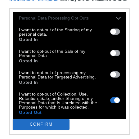
ονόματα και τις χρονολογίες της ευρωπαϊκής
third parties.
ιστορίας, πιστεύοντας ότι κάποτε θα έδινα
Personal Data Processing Opt Outs
εξετάσεις με καμιά άδεια, ώστε να πάρω το
πτυχίο Ιστορίας από το Α.Π.Θ. Καθήκον μου
I want to opt-out of the Sharing of my
personal data.
ήταν να είμαι όλη μέρα φρουρός έξω από το
Opted In
Διοικητήριο για να με επιτηρούν, και επειδή
I want to opt-out of the Sale of my
προφανώς αργία μήτηρ πάσης κακίας, είχα
Personal Data.
Opted In
την επιμέλεια του πράσινου. Κούρευα το
γρασίδι με το ψαλίδι που κόβεις χαρτί. Όλη
I want to opt-out of processing my
Personal Data for Targeted Advertising.
μέρα. Πόντο πόντο.
Opted In
I want to opt-out of Collection, Use,
Retention, Sale, and/or Sharing of my
Personal Data that Is Unrelated with the
ΣΤΟ ΤΑΓΜΑ ΔΕΝ ΗΜΟΥΝ Ο ΜΟΝΟΣ ΠΟΥ ΕΙΧΕ
Purposes for which it was collected.
ΒΓΕΙ ΑΠΟ ΤΙΣ ΦΥΛΑΚΕΣ. Ο Γιάννης Καούνης
Opted Out
είχε γίνει υποχρεωτικά κουρέας. Τον
CONFIRM
θυμάμαι με πληγωμένα τα δάχτυλα από τη