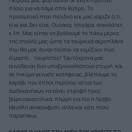
Πειραιά, μας φόρτωσαν σε ένα επιβατικό
πλοίο για να πάμε στην Κύπρο. Το
προσωπικό ήταν πελιδνό και μας χάριζε ό,τι
είχε και δεν είχε. Ουίσκια, τσιγάρα, σοκολάτες
κ.λπ. Μας είπαν να βγάλουμε το πάνω μέρος
της στολής μας ώστε τα τουρκικά αεροπλάνα
που θα μας συναντούσαν να νομίζουν πως
είμαστε… τουρίστες! Ταυτόχρονα μας
συνόδευαν δύο υποβρύχια!Κάποια στιγμή, και
σε πνεύμα γενικής κατήφειας, βλέπουμε το
καράβι που έπλεε περίπου νότια των
Δωδεκανήσων να κάνει στροφή προς
βορειοανατολικά, πλώρη για Χίο ή Λέσβο.
Μεγάλη ανακούφιση, αλλά και κάτι πολύ
παραπάνω.