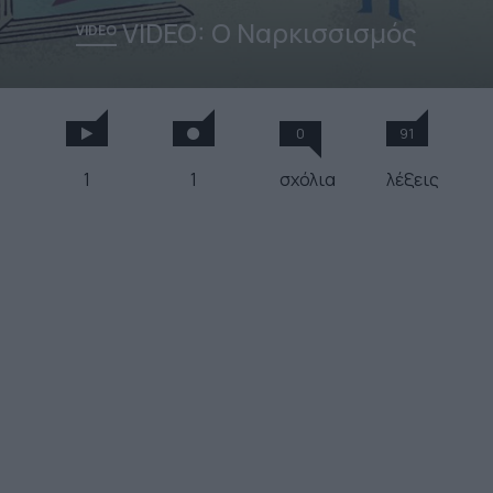
VIDEO: Ο Ναρκισσισμός
VIDEO
0
91
1
1
σχόλια
λέξεις