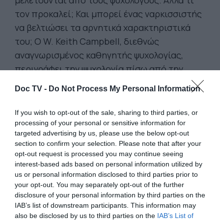
μελετούνται από τους ψυχολόγους. Αλλά τι
τον προκαλεί; Και μπορεί ένας ναρκισσιστής
να βελτιώσει τα αρνητικά χαρακτηριστικά
του; Ο W. Keith Campbell, διεθνώς
αναγνωρισμένος καθηγητής ψυχολογίας,
περιγράφει την ψυχολογία πίσω από την
αυξημένη και μερικές φορές επιζήμια
Doc TV -
Do Not Process My Personal Information
εγωκεντρική συμπεριφορά των
ναρκισσιστών, τόσο για τους ανθρώπους
If you wish to opt-out of the sale, sharing to third parties, or
γύρω τους όσο και για τους ίδιους.
processing of your personal or sensitive information for
targeted advertising by us, please use the below opt-out
section to confirm your selection. Please note that after your
opt-out request is processed you may continue seeing
interest-based ads based on personal information utilized by
us or personal information disclosed to third parties prior to
your opt-out. You may separately opt-out of the further
disclosure of your personal information by third parties on the
IAB’s list of downstream participants. This information may
also be disclosed by us to third parties on the
IAB’s List of