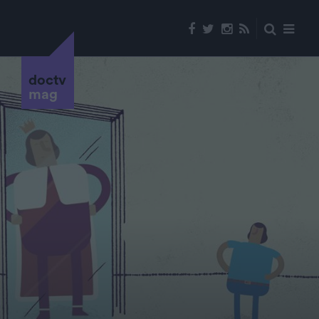
doctv
mag