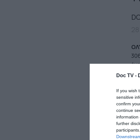
DO
28
ΟΛ
306
ένα
αφ
Doc TV -
συμ
χρο
If you wish 
sensitive in
απ
confirm you
νιώ
continue se
πρ
information 
further disc
participants
17
Downstream 