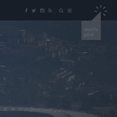
doctv
pod