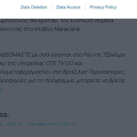
 πρώτη φορά θα είναι γυναίκα: η
Σοφία
Data Deletion
Data Access
Privacy Policy
εκατώρου,
ιστιοπλόος και δύο φορές
μπιονίκης θα κρατάει την ελληνική σημαία
ίνοντας στο στάδιο Maracanã.
ΔΕΟΜΑΣΤΕ με όσα γίνονται στο Ρίο ντε Τζανέιρο
ω της υπηρεσίας OTE TV GO και
λεμεταφερόμαστε» στη Βραζιλία! Περισσότερες
ροφορίες για το πρόγραμμα, μπορείτε να βρείτε
ώ
.
GS:
ρ
OTE TV
Ραντεβού στον OTE TV