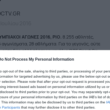
CTV.GR
 Ιουλίου 2016
ΥΜΠΙΑΚΟΙ ΑΓΩΝΕΣ 2016, ΡΙΟ.
8.255 αθλητές,
 αγωνίσματα, 28 αθλήματα. Για το γεγονός, ούτε
, ούτε δύο αλλά τέσσερα κανάλια ΟΤΕ Sport θα
ιερώσουν το πρόγραμμα τους στα όσα θα
Do Not Process My Personal Information
βούν στο μεγαλύτερη αθλητικό γεγονός της
νιάς, καλύπτοντας όχι μόνο την χιλιομετρική
to opt-out of the sale, sharing to third parties, or processing of your per
formation for targeted advertising by us, please use the below opt-out s
όσταση αλλά και τη διαφορά ώρας ώστε να
r selection. Please note that after your opt-out request is processed y
θουμε σαν να είμαστε κι εμείς εκεί, σε
eing interest-based ads based on personal information utilized by us or
αγματικό χρόνο.
disclosed to third parties prior to your opt-out. You may separately opt-
losure of your personal information by third parties on the IAB’s list of
. This information may also be disclosed by us to third parties on the
IA
 ΗΜΕΡΕΣ ΠΡΟΓΡΑΜΜΑ:
Για όσο διαρκούν οι
Participants
that may further disclose it to other third parties.