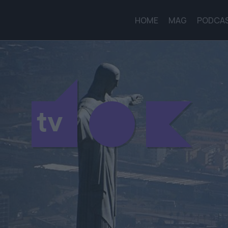
HOME
MAG
PODCA
tv
tv