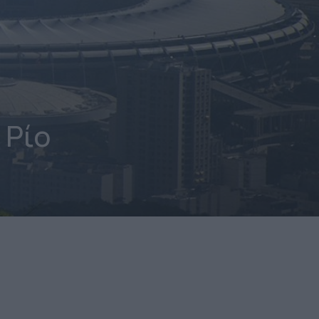
Ρίο
H