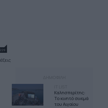
229
λέξεις
ΔΗΜΟΦΙΛΗ
IT LIST
Καλησπερίτης:
Το κινητό σινεμά
του Αιγαίου