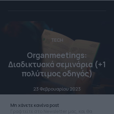
TECH
Organmeetings:
Διαδικτυακά σεμινάρια (+1
πολύτιμος οδηγός)
23 Φεβρουαρίου 2023
Mη χάνετε κανένα post
Γραφτείτε στο Newsletter μας, και θα