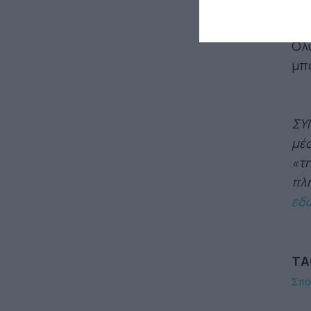
για
Μπ
Ολυ
μπα
ΣΥΝ
μέσ
«τη
πλη
εδ
TA
Σπο