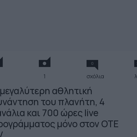
0
1
σχόλια
 μεγαλύτερη αθλητική
υνάντηση του πλανήτη, 4
νάλια και 700 ώρες live
ρογράμματος μόνο στον OTE
V