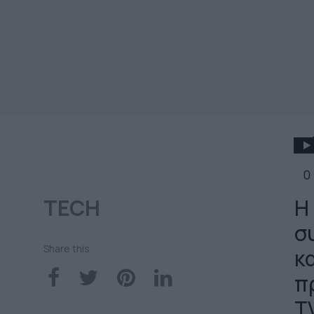
0
TECH
Η
σ
Share this
κα
π
T