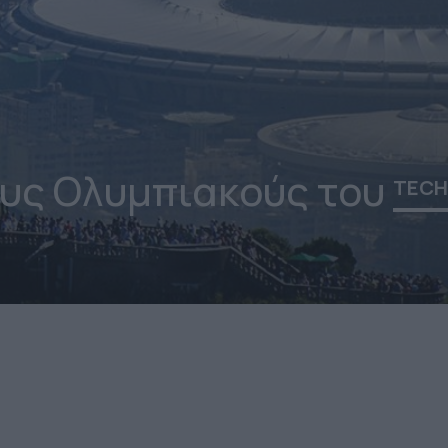
υς Ολυμπιακούς του
TEC