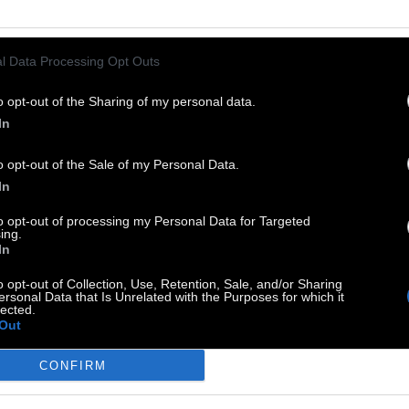
νες, θα μαθαίνουμε όλα όσα κάνουν οι
γαλύτεροι αθλητές της υφηλίου αφού τα OTE
rt 1HD, OTE Sport 2HD, ΟΤΕ Sport 3HD και τα
l Data Processing Opt Outs
E Sport 4HD θα μεταδώσουν περισσότερες από
o opt-out of the Sharing of my personal data.
 ώρες live προγράμματος, ξεκινώντας από την
In
ετή έναρξης (Σαββάτο 6/8 στις 2:00) την οποία
ι θα απολαύσουμε ζωντανά.
o opt-out of the Sale of my Personal Data.
In
ΛΕΤΗ ΕΝΑΡΞΗΣ:
Για την τελετή έναρξης
to opt-out of processing my Personal Data for Targeted
ing.
στρατεύτηκαν, μεταξύ άλλων, ο Βραζιλιάνος
In
ηνοθέτης,
Fernando Meirelles
(City of God, Ο
o opt-out of Collection, Use, Retention, Sale, and/or Sharing
ίμονος Κηπουρός) και η πιο δημοφιλής
ersonal Data that Is Unrelated with the Purposes for which it
lected.
ρογράφος της χώρας,
Deborah Colker
, η οποία
Out
λαβε να διευθύνει περισσότερους από 6.000
λοντές. «Σημαιοφόρος» της γιορτής θα είναι η
CONFIRM
sele Bündchen
ενώ σημαιοφόρος της Ελλάδας