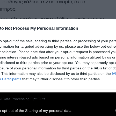
, ο οδηγός κάλεσε την αστυνομία, όχι ο
άπηρος.
 αποτέλεσμα ήταν να καταλήξει ο συνάναπηρός
 στο ΑΤ Κυψέλης και να φύγει τις πρώτες
Do Not Process My Personal Information
ωινές ώρες του Σαββάτου.
 από τα βασικά χαρακτηριστικά της
to opt-out of the sale, sharing to third parties, or processing of your per
formation for targeted advertising by us, please use the below opt-out s
αναπηρικής βίας είναι η παιδοποίηση των
r selection. Please note that after your opt-out request is processed y
πήρων και σε αυτό το περιστατικό είναι κάτι
eing interest-based ads based on personal information utilized by us or
ραπάνω από ορατή.
disclosed to third parties prior to your opt-out. You may separately opt-
losure of your personal information by third parties on the IAB’s list of
 Μέσα Μαζικής Μεταφοράς μεταφέρουν
. This information may also be disclosed by us to third parties on the
IA
ημερινά ανήλικα άτομα. Παιδιά και έφηβοι
Participants
that may further disclose it to other third parties.
ίνουν σε λεωφορεία, τρόλεϊ, μετρό και τραμ
ίς να τους ζητείται συνοδός, όπως συνέβη στον
l Data Processing Opt Outs
λικο ανάπηρο χρήστη αμαξιδίου.
ταστείτε τώρα τι θα είχε συμβεί αν ο οδηγός
o opt-out of the Sharing of my personal data.