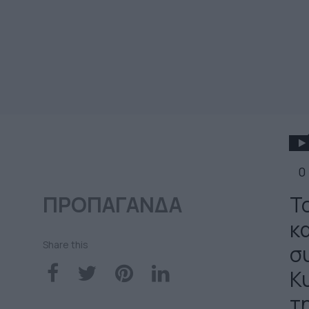
0
ΠΡΟΠΑΓΑΝΔΑ
Τ
κ
Share this
σ
Κ
τ