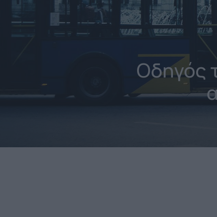
Οδηγός 
α