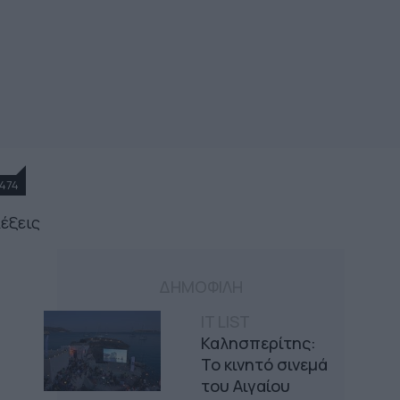
474
λέξεις
ΔΗΜΟΦΙΛΗ
IT LIST
Καλησπερίτης:
Το κινητό σινεμά
του Αιγαίου