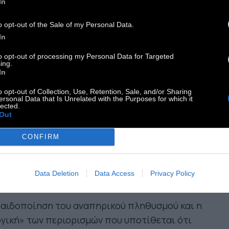
In
 τρόλεϊ είχε αξιώσει από μια μη ανάπηρη
υκότητα να συνοδεύεται από αρσενικό, ώστε να
o opt-out of the Sale of my Personal Data.
 επιτραπεί η είσοδος.
In
αιολογημένα θα είχε γίνει χαμός. Γιατί όμως
to opt-out of processing my Personal Data for Targeted
ing.
ός ο χαμός δεν έγινε όταν οδηγός αρνήθηκε την
In
οδο στο τρόλεϊ σε ενήλικο ανάπηρο επειδή ήταν
o opt-out of Collection, Use, Retention, Sale, and/or Sharing
υνόδευτος;
ersonal Data that Is Unrelated with the Purposes for which it
lected.
 θα επικαλεστούμε ένα άλλο χαρακτηριστικό
Out
 μισαναπηρικής βίας, την εγγενή αβοηθησία,
CONFIRM
αδή την παραδοχή ότι οι ανάπηροι δεν μπορούν
κάνουν κάτι από μόνοι τους. Ούτε καν να
σιμοποιήσουν το τρόλεϊ δίχως την επιτήρηση
Data Deletion
Data Access
Privacy Policy
ς ικανού σώματος.
παιδοποίηση του αναπηρικού πληθυσμού και η
γική» των περιορισμών που υποτίθεται ότι