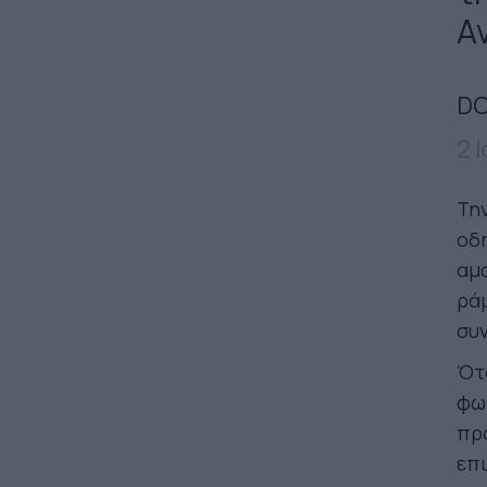
Α
DO
2 
Την
οδη
αμα
ράμ
συ
Ότα
φωτ
προ
επι