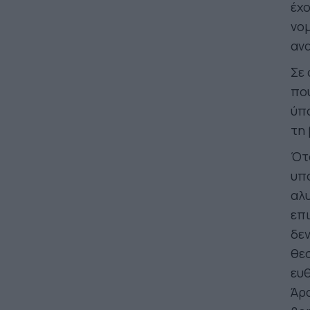
έχο
νομ
αν
Σε 
που
ύπα
τη 
Ότα
υπο
αλυ
επι
δεν
θε
ευθ
Άρ