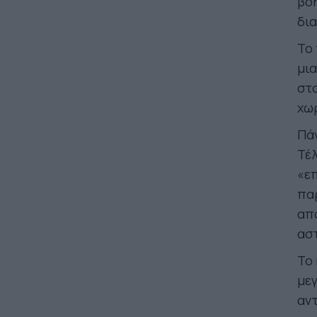
βο
δια
Το 
μια
στα
χωρ
Πάν
Τέλ
«ε
παρ
από
αστ
Το 
μεγ
αν