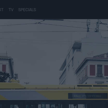
ST
TV
SPECIALS