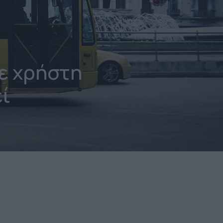
ε χρήστη
εί