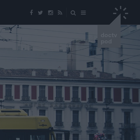
doctv
pod