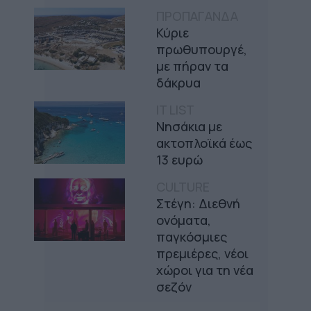
ΠΡΟΠΑΓΑΝΔΑ
Κύριε
πρωθυπουργέ,
με πήραν τα
δάκρυα
IT LIST
Νησάκια με
ακτοπλοϊκά έως
13 ευρώ
CULTURE
Στέγη: Διεθνή
ονόματα,
παγκόσμιες
πρεμιέρες, νέοι
χώροι για τη νέα
σεζόν