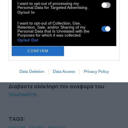
ελέγχων και την απόφαση της Επιτροπής.
I want to opt-out of processing my
Personal Data for Targeted Advertising.
Η κρατική χρηματοδότηση των κομμάτων
Opted In
προέρχεται από δημόσιους πόρους -
I want to opt-out of Collection, Use,
δηλαδή από τους πολίτες. Το ελάχιστο που
Retention, Sale, and/or Sharing of my
Personal Data that Is Unrelated with the
απαιτείται είναι:
Purposes for which it was collected.
Opted Out
• Λογοδοσία για τη χρήση των κονδυλίων.
• Διαφάνεια με τη δημοσίευση των
CONFIRM
οικονομικών στοιχείων.
• Καμία ανοχή σε συστηματική παραβίαση
Data Deletion
Data Access
Privacy Policy
νόμων χωρίς συνέπειες
Διαβάστε ολόκληρη την αναφορά του
Vouliwatch
.
TAGS:
Πολιτική
Ελλάδα
Κόμματα