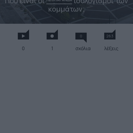
Που είναι οι
ισολογισμοί των
κομμάτων;
0
263
0
1
σχόλια
λέξεις