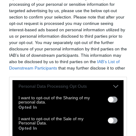
processing of your personal or sensitive information for
κρατική χρηματοδότηση για το 2025),
targeted advertising by us, please use the below opt-out
διαπιστώθηκε ότι τα κόμματα/συνασπισμοί
section to confirm your selection. Please note that after your
που έλαβαν τακτική χρηματοδότηση για το
opt-out request is processed you may continue seeing
interest-based ads based on personal information utilized by
2025 δεν είχαν δημοσιεύσει ακόμη τους
us or personal information disclosed to third parties prior to
ισολογισμούς τους (εκτός του κόμματος
your opt-out. You may separately opt-out of the further
ΝΙΚΗ).
disclosure of your personal information by third parties on the
IAB’s list of downstream participants. This information may
Το Vouliwatch κατέθεσε στις 9 Ιουνίου
also be disclosed by us to third parties on the
IAB’s List of
επίσημη Αναφορά-Καταγγελία προς την
Downstream Participants
that may further disclose it to other
third parties.
αρμόδια Επιτροπή Ελέγχου της Βουλής,
ζητώντας να πράξει τα νόμιμα:
Personal Data Processing Opt Outs
• Διερεύνηση της μη συμμόρφωσης των
I want to opt-out of the Sharing of my
κομμάτων με τη νομοθεσία.
personal data.
Opted In
• Επιβολή των προβλεπόμενων κυρώσεων
από το αρμόδιο όργανο.
I want to opt-out of the Sale of my
Personal Data.
• Ενημέρωση για τα αποτελέσματα των
Opted In