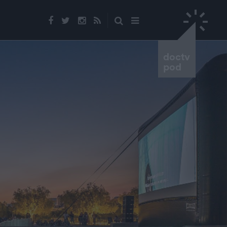
doctv
pod