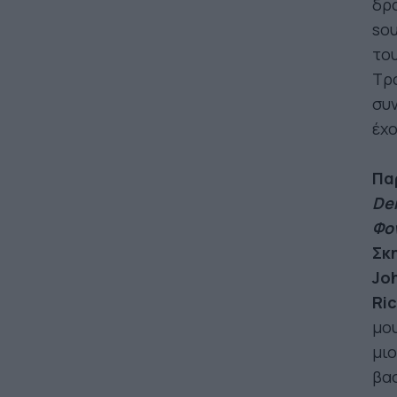
δρ
sou
του
Τρα
συν
έχο
Παρ
Dem
Φο
Σκ
Jo
Ric
μου
μιο
βα