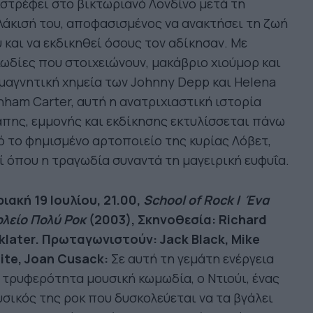
στρέφει στο βικτωριανό Λονδίνο μετά τη
άκισή του, αποφασισμένος να ανακτήσει τη ζωή
 και να εκδικηθεί όσους τον αδίκησαν. Με
ωδίες που στοιχειώνουν, μακάβριο χιούμορ και
μαγνητική χημεία των Johnny Depp και Helena
ham Carter, αυτή η ανατριχιαστική ιστορία
πης, εμμονής και εκδίκησης εκτυλίσσεται πάνω
 το φημισμένο αρτοποιείο της κυρίας Λόβετ,
ί όπου η τραγωδία συναντά τη μαγειρική ευφυΐα.
ιακή 19 Ιουλίου, 21.00,
School of Rock
/
Ένα
λείο Πολύ Ροκ
(2003), Σκηνοθεσία: Richard
klater. Πρωταγωνιστούν: Jack Black, Mike
ite, Joan Cusack:
Σε αυτή τη γεμάτη ενέργεια
 τρυφερότητα μουσική κωμωδία, ο Ντιούι, ένας
σικός της ροκ που δυσκολεύεται να τα βγάλει