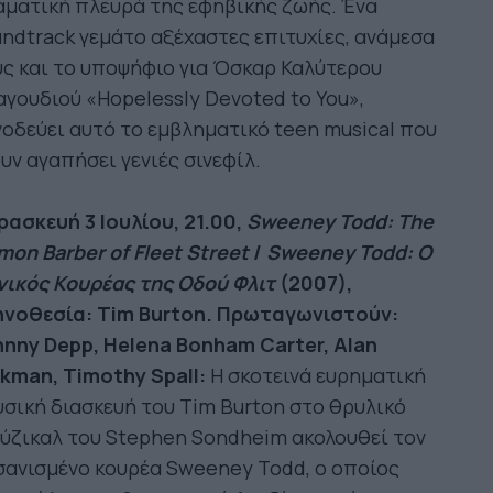
αματική πλευρά της εφηβικής ζωής. Ένα
ndtrack γεμάτο αξέχαστες επιτυχίες, ανάμεσα
ς και το υποψήφιο για Όσκαρ Καλύτερου
γουδιού «Hopelessly Devoted to You»,
οδεύει αυτό το εμβληματικό teen musical που
υν αγαπήσει γενιές σινεφίλ.
ασκευή 3 Ιουλίου, 21.00,
Sweeney Todd: The
on Barber of Fleet Street
/
Sweeney Todd: Ο
νικός Κουρέας της Οδού Φλιτ
(2007),
ηνοθεσία: Tim Burton. Πρωταγωνιστούν:
hnny Depp, Helena Bonham Carter, Alan
kman, Timothy Spall:
Η σκοτεινά ευρηματική
σική διασκευή του Tim Burton στο θρυλικό
ύζικαλ του Stephen Sondheim ακολουθεί τον
σανισμένο κουρέα Sweeney Todd, ο οποίος