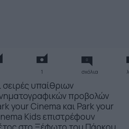
0
1
σχόλια
ι σειρές υπαίθριων
ινηματογραφικών προβολών
rk your Cinema και Park your
inema Kids επιστρέφουν
έτος στο Ξέφωτο του Πάρκου