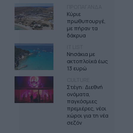
ΠΡΟΠΑΓΑΝΔΑ
Κύριε
πρωθυπουργέ,
με πήραν τα
δάκρυα
IT LIST
Νησάκια με
ακτοπλοϊκά έως
13 ευρώ
CULTURE
Στέγη: Διεθνή
ονόματα,
παγκόσμιες
πρεμιέρες, νέοι
χώροι για τη νέα
σεζόν