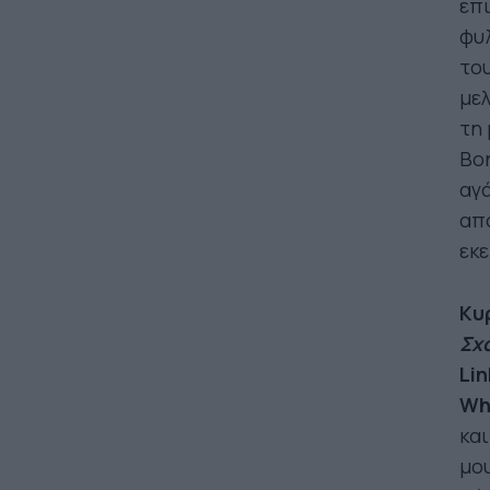
επι
φυλ
του
μελ
τη 
Bon
αγά
από
εκε
Kυρ
Σχο
Lin
Wh
και
μου