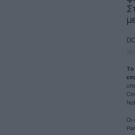
Σ
μ
DO
18
Το
επι
υπ
Ci
Νιά
Οι
Par