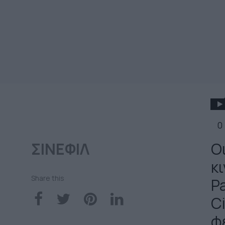
0
ΣΙΝΕΦΙΛ
Ο
κ
Share this
Pa
C
φ