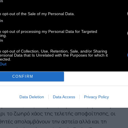
In
 αναλυτικό πρόγραμμα προβολών για τους
o opt-out of the Sale of my Personal Data.
ες Ιούνιο και Ιούλιο έχει ως εξής:
In
ασκευή 5 Ιουνίου, 21.00,
Grease
(1978),
to opt-out of processing my Personal Data for Targeted
ηνοθεσία: Randal Kleiser. Πρωταγωνιστούν:
ing.
In
n Travolta, Olivia Newton John, Stockard
nning, Didi Conn:
Όταν η γλυκιά Σάντι αλλάζει
o opt-out of Collection, Use, Retention, Sale, and/or Sharing
ersonal Data that Is Unrelated with the Purposes for which it
λείο και γράφεται στο Λύκειο Ράιντελ,
lected.
Out
ασυναντά τον γοητευτικό και παράτολμο Ντάνι,
 καλοκαιρινό της έρωτα. Οι διάδρομοι του
CONFIRM
λείου ζωντανεύουν με διάσημα τραγούδια και
ηκτικές χορογραφίες, σφύζοντας από το
υπότακτο πνεύμα της νεότητας. Από τους
Data Deletion
Data Access
Privacy Policy
αματικούς διαγωνισμούς χορού στο γυμναστήριο
ρι το ζωηρό χάος της τελετής αποφοίτησης, οι
ητές απολαμβάνουν την αστεία αλλά και τη