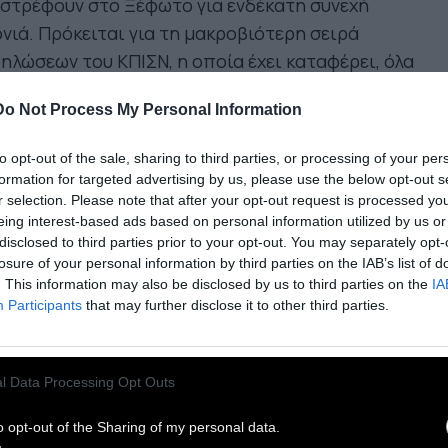
στρέφουν στο Ξέφωτο για ενδέκατη συνεχή
νιά. Πρόκειται για τη μακροβιότερη σειρά
ηλώσεων του ΚΠΙΣΝ, η οποία έχει καταφέρει, όλα
ά τα χρόνια, να δημιουργήσει ένα πιστό κοινό
Do Not Process My Personal Information
ε ηλικίας, όπου κάθε χρόνο όλο και
ισσότεροι θεατές συγκεντρώνονται για να δουν
to opt-out of the sale, sharing to third parties, or processing of your per
νηματογραφικές προβολές ξαπλωμένοι στο
formation for targeted advertising by us, please use the below opt-out s
σίδι, κάτω από τον έναστρο ουρανό.
r selection. Please note that after your opt-out request is processed y
eing interest-based ads based on personal information utilized by us or
disclosed to third parties prior to your opt-out. You may separately opt-
ος, το ενήλικο κοινό θα έχει την ευκαιρία να δει
losure of your personal information by third parties on the IAB’s list of
οφιλή μιούζικαλ επιλεγμένα από το Φεστιβάλ
. This information may also be disclosed by us to third parties on the
IA
Participants
that may further disclose it to other third parties.
νηματογράφου Θεσσαλονίκης ενώ τα παιδιά θα
ακολουθήσουν ταινίες με θέμα τη φιλία και την
ογένεια, επιλεγμένες από το Παιδικό και
l Data Processing Opt Outs
ηβικό Διεθνές Φεστιβάλ Κινηματογράφου
ήνας.
o opt-out of the Sharing of my personal data.