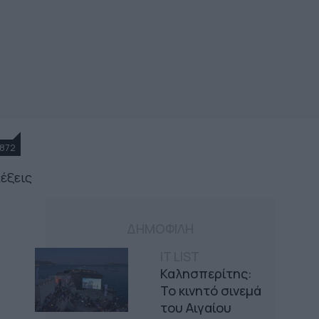
872
λέξεις
ΔΗΜΟΦΙΛΗ
IT LIST
Καλησπερίτης:
Το κινητό σινεμά
του Αιγαίου