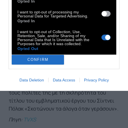
ανεκπλήρωτες ανάγκες υγείας. Ανάμεσα σε
Opted In
αυτούς οι ηλικιωμένοι που έχουν τα
I want to opt-out of processing my
Personal Data for Targeted Advertising.
μεγαλύτερα προβλήματα υγείας, είναι οι πιο
Opted In
απροστάτευτοι.
I want to opt-out of Collection, Use,
Η απόσταση ανάμεσα στα 8,1 δισ. ευρώ
που
Retention, Sale, and/or Sharing of my
Personal Data that Is Unrelated with the
διοχετεύτηκαν στην Ευρώπη και τη μηδενική
Purposes for which it was collected.
Opted Out
απορρόφηση της Ελλάδας αποτυπώνει το
χάσμα μεταξύ μιας Ευρώπης που
CONFIRM
προστατεύει τον πολίτη και ενός ελληνικού
κράτους που φαίνεται να έχει ξεχάσει τη
Data Deletion
Data Access
Privacy Policy
βασική του αποστολή. Που αντιμετωπίζει
τους πολίτες της με τη σκληρότητα του
τίτλου του εμβληματικού έργου του Σίντνει
Πόλακ «Σκοτώνουν τα άλογα όταν γεράσουν».
Πηγη:
TVXS