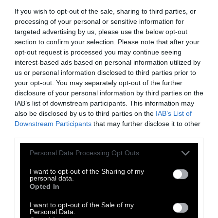
έναντι του μέσου ευρωπαϊκού όρου του 1,71%.
If you wish to opt-out of the sale, sharing to third parties, or
Η Ελλάδα συνεχίζει να εμφανίζει ένα από τα
processing of your personal or sensitive information for
targeted advertising by us, please use the below opt-out
υψηλότερα ποσοστά ιδιωτικών δαπανών
section to confirm your selection. Please note that after your
υγείας στην ΕΕ, αναγκάζοντας τους πολίτες
opt-out request is processed you may continue seeing
να καλύπτουν μόνοι τους το δυσβάσταχτο
interest-based ads based on personal information utilized by
us or personal information disclosed to third parties prior to
κόστος της περίθαλψης.
your opt-out. You may separately opt-out of the further
Με την πενιχρή τους σύνταξη,
όσοι
disclosure of your personal information by third parties on the
IAB’s list of downstream participants. This information may
ηλικιωμένοι δεν έχουν αλλά εισοδήματα
also be disclosed by us to third parties on the
IAB’s List of
εξαρτώνται από τη βοήθεια της οικογένειας.
Downstream Participants
that may further disclose it to other
Και αν δεν υπάρχουν παιδιά, συγγενείς ή
third parties.
στοργικοί γείτονες;
Personal Data Processing Opt Outs
Η πρόσβαση στην υγεία παραμένει
I want to opt-out of the Sharing of my
personal data.
«προνομιακό» αγαθό
που εξαρτάται από
Opted In
το εισόδημα, καθώς το 32% των οικονομικά
I want to opt-out of the Sale of my
ασθενέστερων πολιτών δηλώνει
Personal Data.