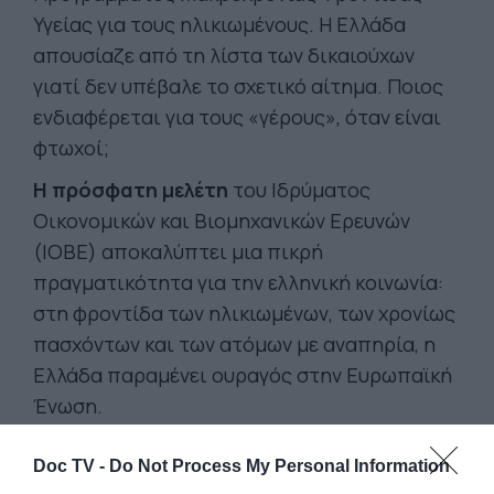
Υγείας για τους ηλικιωμένους. Η Ελλάδα
απουσίαζε από τη λίστα των δικαιούχων
γιατί δεν υπέβαλε το σχετικό αίτημα. Ποιος
ενδιαφέρεται για τους «γέρους», όταν είναι
φτωχοί;
Η πρόσφατη μελέτη
του Ιδρύματος
Οικονομικών και Βιομηχανικών Ερευνών
(ΙΟΒΕ) αποκαλύπτει μια πικρή
πραγματικότητα για την ελληνική κοινωνία:
στη φροντίδα των ηλικιωμένων, των χρονίως
πασχόντων και των ατόμων με αναπηρία, η
Ελλάδα παραμένει ουραγός στην Ευρωπαϊκή
Ένωση.
Διαθέτει μόλις το 0,16% του ΑΕΠ
για
Doc TV -
Do Not Process My Personal Information
δημόσιες δαπάνες μακροχρόνιας φροντίδας,