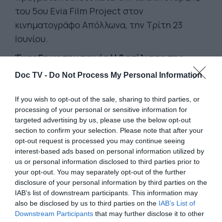
του 5ου Evia Film Project στον
κινηματογράφο Απόλλωνα, την Τρίτη 23
Ιουνίου.
Έναρξη με την ταινία Η βασίλισσα της
Αφρικής και μουσική από τους Quilombo:
Doc TV -
Do Not Process My Personal Information
Το 5ο Evia Film Project ξεκινά δυναμικά την
Τρίτη 23 Ιουνίου. Τον ρυθμό της γιορτής θα
If you wish to opt-out of the sale, sharing to third parties, or
processing of your personal or sensitive information for
δώσει με τον καλύτερο δυνατό τρόπο η
targeted advertising by us, please use the below opt-out
μπάντα Quilombo: ένα μουσικό σύνολο
section to confirm your selection. Please note that after your
κρουστών με επιρροές από παραδοσιακή
opt-out request is processed you may continue seeing
interest-based ads based on personal information utilized by
βραζιλιάνικη μουσική και ρυθμούς της
us or personal information disclosed to third parties prior to
samba batucada και της samba reggae. Ένα
your opt-out. You may separately opt-out of the further
εντυπωσιακό θέαμα θα μεταμορφώσει το
disclosure of your personal information by third parties on the
IAB’s list of downstream participants. This information may
απόγευμα της Τρίτης τους δρόμους των
also be disclosed by us to third parties on the
IAB’s List of
Λουτρών Αιδηψού, προσκαλώντας κάθε
Downstream Participants
that may further disclose it to other