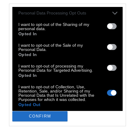
γειτονιά σε ξέφρενο χορό, ώσπου να
third parties.
καταλήξει στο σινεμά «Απόλλων» όπου θα
Personal Data Processing Opt Outs
ανοίξει η αυλαία της φετινής διοργάνωσης
I want to opt-out of the Sharing of my
με την προβολή της κλασικής ταινίας του
personal data.
Opted In
Τζον Χιούστον, Η βασίλισσα της Αφρικής
(1951), με τον Χάμφρεϊ Μπόγκαρτ και την
I want to opt-out of the Sale of my
Personal Data.
Κάθριν Χέπμπορν.
Opted In
Λήξη με ένα κινηματογραφικό πανηγύρι:
Το
I want to opt-out of processing my
Personal Data for Targeted Advertising.
Evia Film Project θα κλείσει το Σάββατο 27
Opted In
Ιουνίου στα Λουτρά Αιδηψού, στον Απόλλωνα,
I want to opt-out of Collection, Use,
με ένα κινηματογραφικό πανηγύρι και πολλές
Retention, Sale, and/or Sharing of my
Personal Data that Is Unrelated with the
εκπλήξεις για το κοινό. Η βραδιά θα
Purposes for which it was collected.
περιλαμβάνει την προβολή της
Opted Out
πολυαγαπημένης ταινίας Jurassic Park του
CONFIRM
Στίβεν Σπίλμπεργκ, χειροποίητα κεράσματα
από τοπικές επιχειρήσεις, μπίρα Fischer και