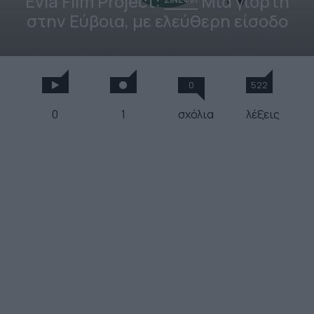
Evia Film Project:
Μια γιορτή
στην Εύβοια, με ελεύθερη είσοδο
0
522
0
1
σχόλια
λέξεις