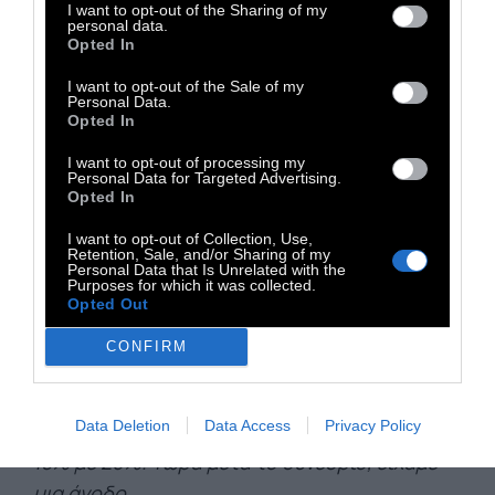
I want to opt-out of the Sharing of my
Στέλλα Γκαντώνα
: Δεν είναι όμως… στη
personal data.
Opted In
φωτογραφία της στιγμής λέω εγώ…
I want to opt-out of the Sale of my
Χάρης Δούκας
: Στη φωτογραφία της
Personal Data.
στιγμής… ξαναλέω, στις δημοσκοπήσεις
Opted In
μπορεί να είσαι πρώτος, δεύτερος, τρίτος,
I want to opt-out of processing my
Personal Data for Targeted Advertising.
τέταρτος. Εγώ λέω ότι δεν πρέπει ούτε να
Opted In
πανηγυρίζουμε, ούτε να δημιουργούμε
I want to opt-out of Collection, Use,
συνθήκες πανικού. Εμείς συνεχίζουμε και
Retention, Sale, and/or Sharing of my
Personal Data that Is Unrelated with the
κάνουμε τη δουλειά μας. Και αν την κάνουμε
Purposes for which it was collected.
σωστά, τότε στο τέλος… έχετε δει κι εσείς
Opted Out
τρομακτικές ανατροπές, βλέπετε ότι η Νέα
CONFIRM
Δημοκρατία μπορεί να φτάσει σε 23-24% και
να πω και κάτι άλλο. Εμείς θυμίζω, μετά την
Data Deletion
Data Access
Privacy Policy
εσωκομματική μας διαδικασία, ήμασταν στο
18% με 20%. Τώρα μετά το συνέδριο, είχαμε
μια άνοδο.