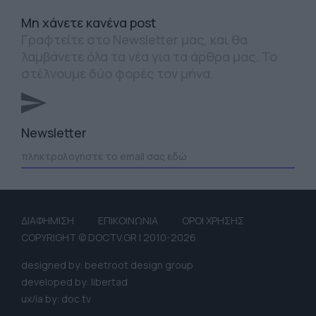
Mη χάνετε κανένα post
Γραφτείτε στο Newsletter μας, και θα
λαμβάνετε όλα τα νέα για τα άρθρα μας. Το
στέλνουμε δύο φορές τον μήνα.
Newsletter
ΔΙΑΦΗΜΙΣΗ
ΕΠΙΚΟΙΝΩΝΙΑ
ΟΡΟΙ ΧΡΗΣΗΣ
COPYRIGHT © DOCTV.GR | 2010-2026
designed by: beetroot design group
developed by: libertad
ux/ia by: doc tv