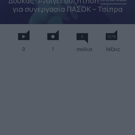
Δούκας: Ανοίγει συζήτηση
για συνεργασία ΠΑΣΟΚ – Τσίπρα
0
1279
0
1
σχόλια
λέξεις