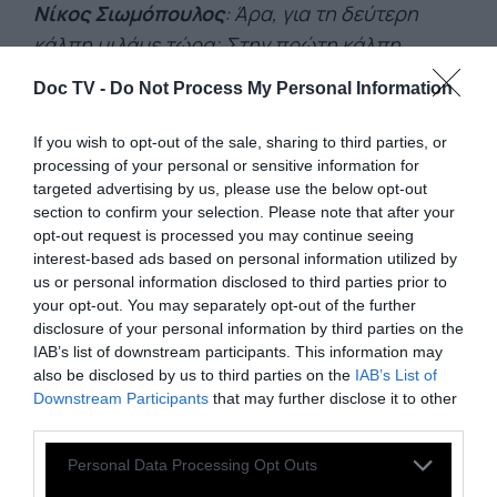
Νίκος Σιωμόπουλος
: Άρα, για τη δεύτερη
κάλπη μιλάμε τώρα; Στην πρώτη κάλπη
κατεβαίνετε αυτόνομοι…στη δεύτερη κάλπη,
Doc TV -
Do Not Process My Personal Information
«παιδιά, θα πάμε με ένα ψηφοδέλτιο»;
If you wish to opt-out of the sale, sharing to third parties, or
Χάρης Δούκας
: Έχουμε πει σαν ΠΑΣΟΚ ότι
processing of your personal or sensitive information for
ζητάμε προοδευτική διακυβέρνηση.
targeted advertising by us, please use the below opt-out
section to confirm your selection. Please note that after your
Νίκος Σιωμόπουλος
: Ναι.
opt-out request is processed you may continue seeing
interest-based ads based on personal information utilized by
Χάρης Δούκας
: Να είμαστε εμείς καταλύτης.
us or personal information disclosed to third parties prior to
Νίκος Σιωμόπουλος
: Με αρχηγό ποιον;
your opt-out. You may separately opt-out of the further
disclosure of your personal information by third parties on the
Χάρης Δούκας
: Νομίζω ότι το ποιος θα είναι
IAB’s list of downstream participants. This information may
also be disclosed by us to third parties on the
IAB’s List of
αρχηγός, θα καθοριστεί απολύτως από το
Downstream Participants
that may further disclose it to other
ποιος θα είναι πρώτος, ποιος θα έχει τη
third parties.
δύναμη. Εμείς θέλουμε να είναι ο πρόεδρος
Personal Data Processing Opt Outs
του ΠΑΣΟΚ.