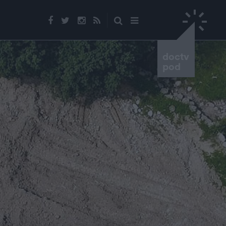
doctv
pod