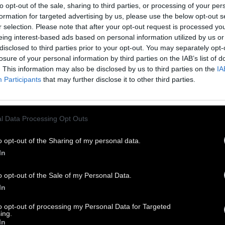
to opt-out of the sale, sharing to third parties, or processing of your per
ιπτώσεις όπου οι ταφές έγιναν δίπλα σε
formation for targeted advertising by us, please use the below opt-out s
ατα, νερόλακκους και γεωτρήσεις.
r selection. Please note that after your opt-out request is processed y
eing interest-based ads based on personal information utilized by us or
φωνα με διεθνείς οδηγίες και ειδικούς
disclosed to third parties prior to your opt-out. You may separately opt-
στήμονες, η ταφή νεκρών ζώων χωρίς κατάλληλη
losure of your personal information by third parties on the IAB’s list of
ωση και περιβαλλοντικό έλεγχο μπορεί να
. This information may also be disclosed by us to third parties on the
IA
Participants
that may further disclose it to other third parties.
οκαλέσει
μικροβιολογική και χημική ρύπανση
ν υπόγειων υδάτων.
ρ’ όλα αυτά, καμία περιβαλλοντική υπηρεσία
l Data Processing Opt Outs
ν συμμετείχε
ουσιαστικά στην επιλογή ή στον
o opt-out of the Sharing of my personal data.
γχο των χώρων ταφής, σύμφωνα με το ρεπορτάζ.
In
σχετικές βεβαιώσεις υπογράφονταν μόνο από
νιάτρους και ιδιοκτήτες μονάδων, χωρίς
o opt-out of the Sale of my Personal Data.
λογική ή περιβαλλοντική αξιολόγηση.
In
ιαίτερη αίσθηση προκάλεσε περίπτωση στο
to opt-out of processing my Personal Data for Targeted
ing.
λοχώρι, όπου χιλιάδες ζώα θάφτηκαν μέσα σε
In