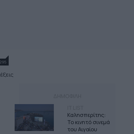
295
λέξεις
ΔΗΜΟΦΙΛΗ
IT LIST
Καλησπερίτης:
Το κινητό σινεμά
του Αιγαίου