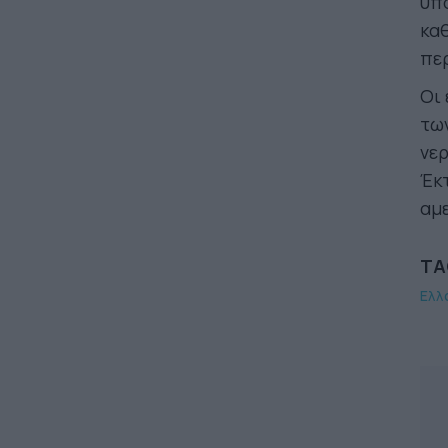
υπο
καθ
πε
Οι
των
νερ
Έκτ
αμ
TA
Ελλ