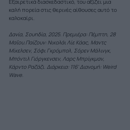
Εξαιρετικά διασκεδαστικό, του αξίζει μια
καλή πορεία στις θερινές αίθουσες αυτό το
καλοκαίρι.
Δανία, Σουηδία, 2025. Πρεμιέρα: Πέμπτη, 28
Μαΐου.Παίζουν: Νικολάι Λίε Κάας, Μαντς
Μίκελσεν, Σόφι Γκρόμπολ, Σόρεν Μάλινγκ,
Μπόντιλ Γιόργκενσεν, Λαρς Μπρίγκμαν,
Κάρντο Ραζάζι. Διάρκεια: 116' Διανομή: Weird
Wave.