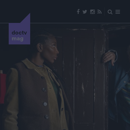
doctv
mag