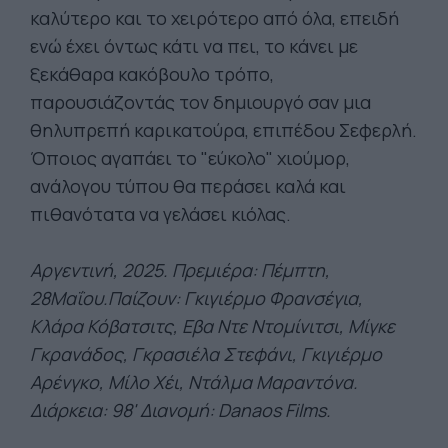
καλύτερο και το χειρότερο από όλα, επειδή
ενώ έχει όντως κάτι να πει, το κάνει με
ξεκάθαρα κακόβουλο τρόπο,
παρουσιάζοντάς τον δημιουργό σαν μια
θηλυπρεπή καρικατούρα, επιπέδου Σεφερλή.
Όποιος αγαπάει το "εύκολο" χιούμορ,
ανάλογου τύπου θα περάσει καλά και
πιθανότατα να γελάσει κιόλας.
Αργεντινή, 2025. Πρεμιέρα: Πέμπτη,
28Μαΐου.Παίζουν: Γκιγιέρμο Φρανσέγια,
Κλάρα Κόβατσιτς, Εβα Ντε Ντομίνιτσι, Μίγκε
Γκρανάδος, Γκρασιέλα Στεφάνι, Γκιγιέρμο
Αρένγκο, Μίλο Χέι, Ντάλμα Μαραντόνα.
Διάρκεια: 98' Διανομή: Danaos Films.