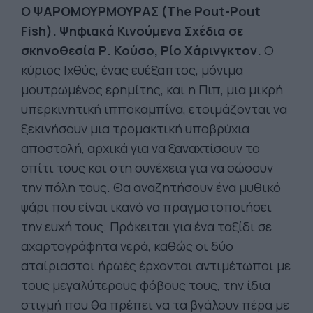
Ο
ΨΑΡΟΜΟΥΡΜ
ΟΥΡΑΣ
(The Pout-Pout
Fish).
Ψηφιακά Κινούμενα Σχέδια σε
σκηνοθεσία Ρ. Κούσο, Ρίο Χάρινγκτον.
Ο
κύριος Ιχθύς, ένας ευέξαπτος, μόνιμα
μουτρωμένος ερημίτης, και η Πιπ, μια μικρή
υπερκινητική ιπποκαμπίνα, ετοιμάζονται να
ξεκινήσουν μια τρομακτική υποβρύχια
αποστολή, αρχικά για να ξαναχτίσουν το
σπίτι τους και στη συνέχεια για να σώσουν
την πόλη τους. Θα αναζητήσουν ένα μυθικό
ψάρι που είναι ικανό να πραγματοποιήσει
την ευχή τους. Πρόκειται για ένα ταξίδι σε
αχαρτογράφητα νερά, καθώς οι δύο
αταίριαστοι ήρωές έρχονται αντιμέτωποι με
τους μεγαλύτερους φόβους τους, την ίδια
στιγμή που θα πρέπει να τα βγάλουν πέρα με