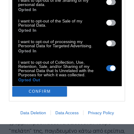
I want to opt-out of the Sharing of my
personal data.
Opted In
I want to opt-out of the Sale of my
Personal Data.
Opted In
I want to opt-out of processing my
Personal Data for Targeted Advertising.
Opted In
I want to opt-out of Collection, Use,
Retention, Sale, and/or Sharing of my
Personal Data that Is Unrelated with the
Purposes for which it was collected.
Opted Out
Η ΕΜΠΙΣΤΗ (Confidante). Ψυχολογικό
CONFIRM
Πολιτικό Θρίλερ σε σκηνοθεσία Τσαγκλά
Ζεντζίρτζι και Γκιγιόμ Τζοβανέτι.
Άγκυρα,
1999. Μια 40χρονη τηλεφωνήτρια σε ροζ
Data Deletion
Data Access
Privacy Policy
γραμμή προσπαθεί να σώσει έναν νεαρό
"πελάτη" της, παγιδευμένο κάτω από ερείπια,