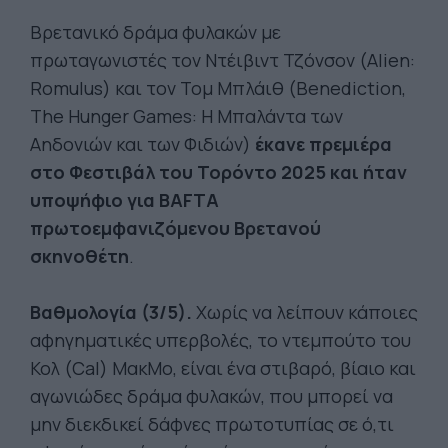
Βρετανικό δράμα φυλακών με
πρωταγωνιστές τον Ντέιβιντ Τζόνσον (Alien:
Romulus) και τον Τομ Μπλάιθ (Benediction,
The Hunger Games: Η Μπαλάντα των
Αηδονιών και των Φιδιών)
έκανε πρεμιέρα
στο Φεστιβάλ του Τορόντο 2025 και ήταν
υποψήφιο για BAFTA
πρωτοεμφανιζόμενου Βρετανού
σκηνοθέτη
.
Βαθμολογία (3/5).
Χωρίς να λείπουν κάποιες
αφηγηματικές υπερβολές, το ντεμπούτο του
Κολ (Cal) ΜακΜο, είναι ένα στιβαρό, βίαιο και
αγωνιώδες δράμα φυλακών, που μπορεί να
μην διεκδικεί δάφνες πρωτοτυπίας σε ό,τι