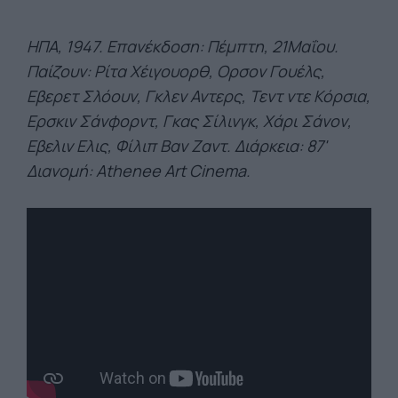
ΗΠΑ, 1947. Επανέκδοση: Πέμπτη, 21Μαΐου.
Πα
ίζουν: Ρίτα Χέιγουορθ, Ορσον Γουέλς,
Εβερετ Σλόουν, Γκλεν Αντερς, Τεντ ντε Κόρσια,
Ερσκιν Σάνφορντ, Γκας Σίλινγκ, Χάρι Σάνον,
Εβελιν Ελις, Φίλιπ Βαν Ζαντ. Διάρκεια: 87'
Διανομή: Athenee Art Cinema.