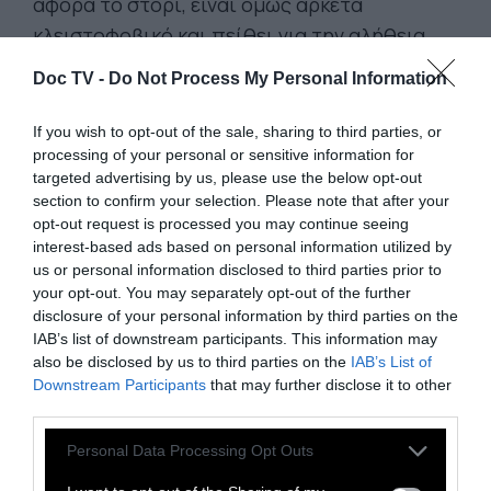
αφορά το στόρι, είναι όμως αρκετά
κλειστοφοβικό και πείθει για την αλήθεια
των χαρακτήρων του. Η δε κατάληξη - για την
Doc TV -
Do Not Process My Personal Information
οποία δεν μπορούμε να μιλήσουμε χωρίς να
κάνουμε σπόιλερ - αφήνει τον ήρωα
If you wish to opt-out of the sale, sharing to third parties, or
περισσότερο εκτεθειμένο, σε σημείο που να
processing of your personal or sensitive information for
targeted advertising by us, please use the below opt-out
μην μας πείραζε να δούμε και μία συνέχεια
section to confirm your selection. Please note that after your
ίσως. Τζόνσον και Μπλάιθ, εξαιρετικοί!
opt-out request is processed you may continue seeing
interest-based ads based on personal information utilized by
us or personal information disclosed to third parties prior to
your opt-out. You may separately opt-out of the further
Ηνωμένο Βασίλειο, 2025. Πρεμιέρ
α: Πέμπτη
disclosure of your personal information by third parties on the
21Μαΐου. Παίζουν: Ντέιβιντ Τζόνσον, Τομ
IAB’s list of downstream participants. This information may
Μπλάιθ, Κόριν Σίλβα, Αλεξ Χάσελ, Νιλ
also be disclosed by us to third parties on the
IAB’s List of
Downstream Participants
that may further disclose it to other
Λίνποου, Πολ Χίλτον, Λέιτον Μπλέικ. Διάρκεια:
third parties.
90' Διανομή: Neo Films.
Personal Data Processing Opt Outs