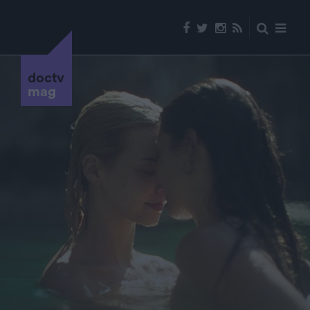
doctv
mag