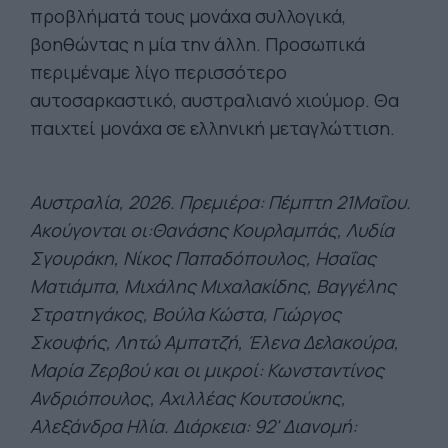
προβλήματά τους μονάχα συλλογικά,
βοηθώντας η μία την άλλη. Προσωπικά
περιμέναμε λίγο περισσότερο
αυτοσαρκαστικό, αυστραλιανό χιούμορ. Θα
παιχτεί μονάχα σε ελληνική μεταγλώττιση.
Αυστραλία, 2026. Πρεμιέρα: Πέμπτη 21Μαΐου.
Ακούγονται οι:Θανάσης Κουρλαμπάς, Λυδία
Σγουράκη, Νίκος Παπαδόπουλος, Ησαΐας
Ματιάμπα, Μιχάλης Μιχαλακίδης, Βαγγέλης
Στρατηγάκος, Βούλα Κώστα,
Γιώργος
Σκουφής, Λητώ Αμπατζή, Έλενα Δελακούρα,
Μαρία Ζερβού και οι μικροί: Κωνσταντίνος
Ανδριόπουλος, Αχιλλέας Κουτσούκης,
Αλεξάνδρα Ηλία. Διάρκεια: 92' Διανομή: