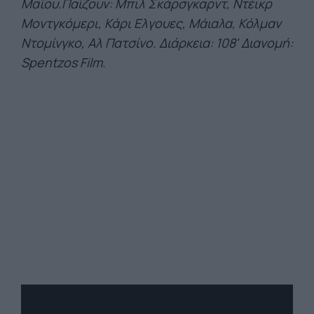
Μαΐο
υ.Παίζουν: Μπιλ Σκάρσγκαρντ, Ντέικρ
Μοντγκόμερι, Κάρι Ελγουες, Μάιαλα, Κόλμαν
Ντομίνγκο, Αλ Πατσίνο. Διάρκεια: 108' Διανομή:
Spentzos Film.