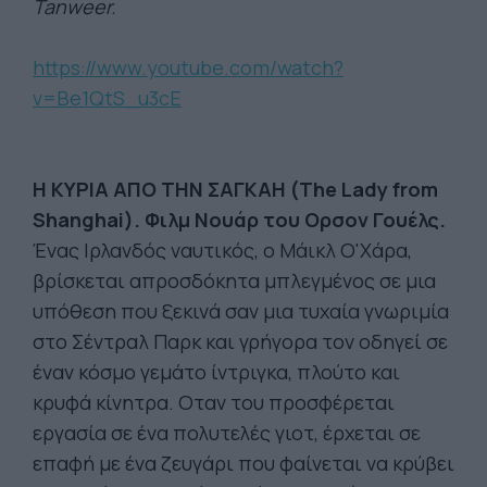
Tanweer.
https://www.youtube.com/watch?
v=Be1QtS_u3cE
Η ΚΥΡΙΑ ΑΠΟ ΤΗΝ ΣΑΓΚΑΗ (The Lady from
Shanghai). Φιλμ Νουάρ του Ορσον Γουέλς.
Ένας Ιρλανδός ναυτικός, ο Μάικλ Ο'Χάρα,
βρίσκεται απροσδόκητα μπλεγμένος σε μια
υπόθεση που ξεκινά σαν μια τυχαία γνωριμία
στο Σέντραλ Παρκ και γρήγορα τον οδηγεί σε
έναν κόσμο γεμάτο ίντριγκα, πλούτο και
κρυφά κίνητρα. Οταν του προσφέρεται
εργασία σε ένα πολυτελές γιοτ, έρχεται σε
επαφή με ένα ζευγάρι που φαίνεται να κρύβει