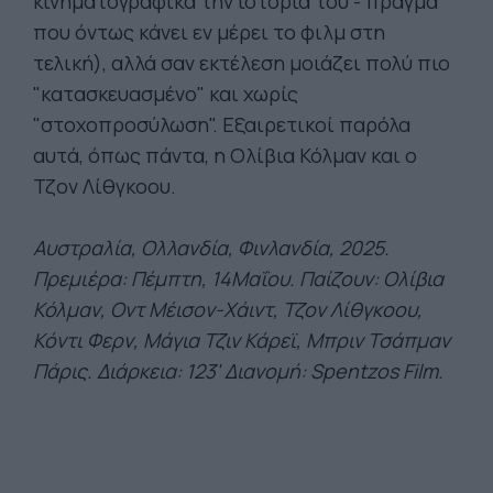
κινηματογραφικά την ιστορία του - πράγμα
που όντως κάνει εν μέρει το φιλμ στη
τελική), αλλά σαν εκτέλεση μοιάζει πολύ πιο
"κατασκευασμένο" και χωρίς
"στοχοπροσύλωση". Εξαιρετικοί παρόλα
αυτά, όπως πάντα, η Ολίβια Κόλμαν και ο
Τζον Λίθγκοου.
Αυστραλία, Ολλανδία, Φινλανδία, 2025.
Πρεμ
ιέρα: Πέμπτη, 14Μαΐου. Παίζουν: Ολίβια
Κόλμαν, Οντ Μέισον-Χάιντ, Τζον Λίθγκοου,
Κόντι Φερν, Μάγια Τζιν Κάρεϊ, Μπριν Τσάπμαν
Πάρις. Διάρκεια: 123' Διανομή: Spentzos Film.