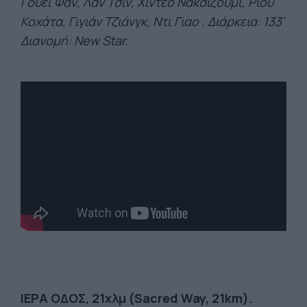
Γουέι Φαν, Λαν Τσιν, Χιντέο Νακαϊζούμι, Ριου
Κοχάτα, Γιγιάν Τζιάνγκ, Ντι Γιαο . Διάρκεια: 133
'
Διανομή: New Star.
ΙΕΡΑ
ΟΔΟΣ
, 21
χλμ
(Sacred Way, 21km).