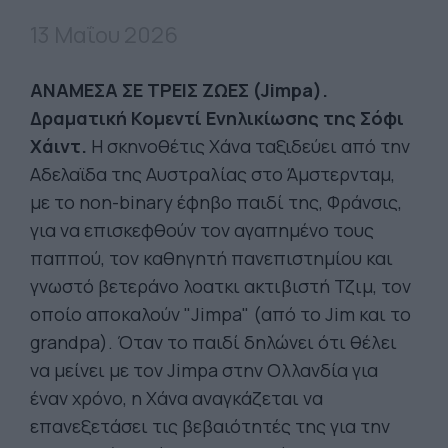
13 Μαΐου 2026
ΑΝΑΜΕΣΑ ΣΕ ΤΡΕΙΣ ΖΩΕΣ (Jimpa).
Δραματική Κομεντί Ενηλικίωσης της Σόφι
Χάιντ.
Η σκηνοθέτις Χάνα ταξιδεύει από την
Αδελαϊδα της Αυστραλίας στο Άμστερνταμ,
με το non-binary έφηβο παιδί της, Φράνσις,
για να επισκεφθούν τον αγαπημένο τους
παππού, τον καθηγητή πανεπιστημίου και
γνωστό βετεράνο λοατκι ακτιβιστή Τζιμ, τον
οποίο αποκαλούν "Jimpa" (από το Jim και το
grandpa). Όταν το παιδί δηλώνει ότι θέλει
να μείνει με τον Jimpa στην Ολλανδία για
έναν χρόνο, η Χάνα αναγκάζεται να
επανεξετάσει τις βεβαιότητές της για την