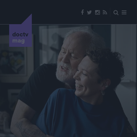
doctv
mag