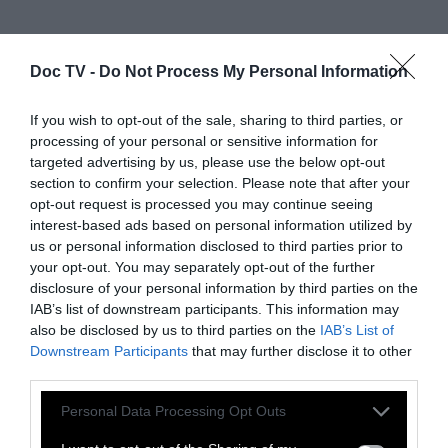
Doc TV -
Do Not Process My Personal Information
If you wish to opt-out of the sale, sharing to third parties, or
processing of your personal or sensitive information for
targeted advertising by us, please use the below opt-out
section to confirm your selection. Please note that after your
Μεγάλο Βραβείο στο Sundance, Ειδική Μνεία
opt-out request is processed you may continue seeing
στη Berlinale και άλλα 21 βραβεία από 47
interest-based ads based on personal information utilized by
us or personal information disclosed to third parties prior to
υποψηφιότητες για την 2η ταινία μεγάλου
your opt-out. You may separately opt-out of the further
μήκους του Τσουάν Λου, που στη χώρα μας
disclosure of your personal information by third parties on the
είχε παιχτεί μονάχα σε μια εβδομάδα
IAB’s list of downstream participants. This information may
also be disclosed by us to third parties on the
IAB’s List of
Κινεζικού Κινηματογράφου τον Απρίλιο του
Downstream Participants
that may further disclose it to other
2010.
third parties.
Personal Data Processing Opt Outs
Βαθμολογία (3.5/5).
Με έντονα στοιχεία