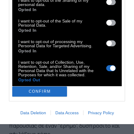
δραματοποιημένου ντοκιμαντέρ σε μια
I want to opt-out of the Sharing of my
personal data.
ελεύθερα δομημένη αφήγηση, την οποία ο
Opted In
θεατής παρακολουθεί μέσα από το βλέμμα
I want to opt-out of the Sale of my
του δημοσιογράφου από το Πεκίνο που
Personal Data.
Opted In
συνοδεύει την περίπλο στην αναζήτηση του
αρχηγού των λαθροκυνηγών, το εξαιρετικό
I want to opt-out of processing my
Personal Data for Targeted Advertising.
φιλμ του Τσουάν Λου από το 2004, δεν
Opted In
χωράει σε κάποιου είδους κατηγορία. Τα
I want to opt-out of Collection, Use,
μέλη της περιπόλου που διακινδυνεύουν τη
Retention, Sale, and/or Sharing of my
Personal Data that Is Unrelated with the
ζωή τους για την προστασία της αντιλόπης
Purposes for which it was collected.
Opted Out
χωρίς κρατική βοήθεια, ή πληρωμή και ο
αγώνας επιβίωσης κάτω από τις πιο
CONFIRM
δύσκολες συνθήκες των λαθροκυνηγών
μοιάζουν να είναι οι δύο όψεις του ίδιου
Data Deletion
Data Access
Privacy Policy
νομίσματος, αυτού της ανθρώπινης
παρουσίας σε έναν "έρημο", δυσπρόσιτο και