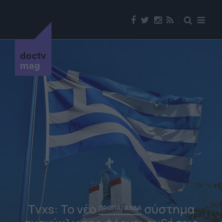
doctv
mag
Tvxs: Το νέο
σύστημα
ΠΡΟΠΑΓΑΝΔΑ