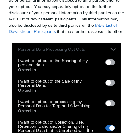
us or personal information disclosed to third parties prior to
your opt-out. You may separately opt-out of the further
Επιχειρηματίες της εστίασης και του
disclosure of your personal information by third parties on the
τουρισμού εκφράζουν φόβους ότι θα
IAB’s list of downstream participants. This information may
also be disclosed by us to third parties on the
IAB’s List of
αναγκάζονται να αποθηκεύουν και να
Downstream Participants
that may further disclose it to other
μεταφέρουν τεράστιες ποσότητες
third parties.
συσκευασιών καθημερινά, επιβαρυνόμενοι με
Personal Data Processing Opt Outs
επιπλέον κόστος μεταφοράς και εργατικών
—
κόστος που τελικά θα μετακυλιστεί
I want to opt-out of the Sharing of my
personal data.
στους καταναλωτές.
Opted In
I want to opt-out of the Sale of my
Αυξήσεις στις τιμές νερού
Personal Data.
Opted In
και ποτών
I want to opt-out of processing my
Personal Data for Targeted Advertising.
Opted In
I want to opt-out of Collection, Use,
Retention, Sale, and/or Sharing of my
Το νέο σύστημα συνδέεται και με αυξήσεις
Personal Data that Is Unrelated with the