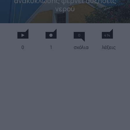
ανακύκλωσης φέρνει αυξήσεις
νερού
0
414
0
1
σχόλια
λέξεις