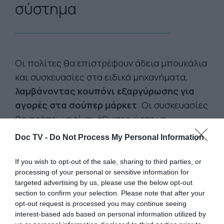
σύστημα
Οι πολίτες θα επιστρέφουν άδεια μπουκάλια
και συσκευασίες στα ειδικά μηχανήματα,
λαμβάνοντας κουπόνι εξαργύρωσης για
αγορές στα σούπερ μάρκετ
. Οι συσκευασίες
θα πρέπει να είναι άθικτες ώστε να
αναγνωρίζεται το barcode.
Doc TV -
Do Not Process My Personal Information
Το σχέδιο προκαλεί έντονες αντιδράσεις,
If you wish to opt-out of the sale, sharing to third parties, or
ιδιαίτερα για τις πρακτικές δυσκολίες που
processing of your personal or sensitive information for
δημιουργεί στην καθημερινότητα,
ειδικά
targeted advertising by us, please use the below opt-out
στην επαρχία και στις τουριστικές
section to confirm your selection. Please note that after your
opt-out request is processed you may continue seeing
περιοχές,
όπου τα σημεία συλλογής
interest-based ads based on personal information utilized by
ενδέχεται να απέχουν πολλά χιλιόμετρα.