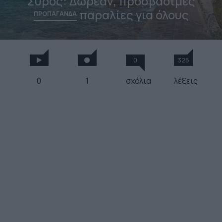
Σύρος: Δωρεάν, προσβάσιμες
παραλίες για όλους
ΠΡΟΠΑΓΑΝΔΑ
0
325
0
1
σχόλια
λέξεις