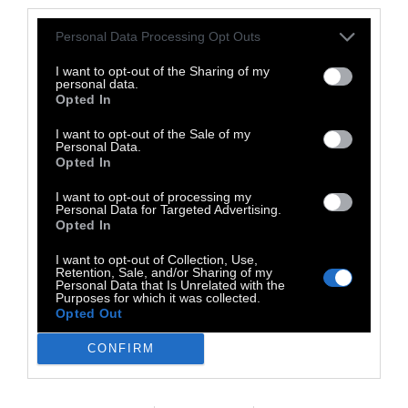
third parties.
εμπειρίας δεν είναι προνόμιο, αλλά
δικαίωμα.
Personal Data Processing Opt Outs
Σχετικά με την
προσβασιμότητα:
Ο δήμος
I want to opt-out of the Sharing of my
personal data.
έχει αναπτύξει και συνεχίζει να ενισχύει
Opted In
υποδομές για άτομα με αναπηρία, με
I want to opt-out of the Sale of my
διαδρόμους πρόσβασης, αλλαξιέρες ΑμεΑ,
Personal Data.
Opted In
ειδικές τουαλέτες, καθώς και συστήματα
αυτόνομης πρόσβασης στη θάλασσα, που
I want to opt-out of processing my
Personal Data for Targeted Advertising.
επιτρέπουν σε συμπολίτες και επισκέπτες με
Opted In
κινητικές δυσκολίες να απολαμβάνουν
I want to opt-out of Collection, Use,
ισότιμα το μπάνιο τους.
Retention, Sale, and/or Sharing of my
Personal Data that Is Unrelated with the
Purposes for which it was collected.
Συνολικά
οι εργασίες περιλαμβάνουν
κάτι
Opted Out
για όλους: Αλλαξιέρες, δημοτικές τουαλέτες,
CONFIRM
τουαλέτες ΑμεΑ, διαδρόμους πρόσβασης
ΑμεΑ, αλλαξιέρες ΑμεΑ, δημοτικές ομπρέλες,