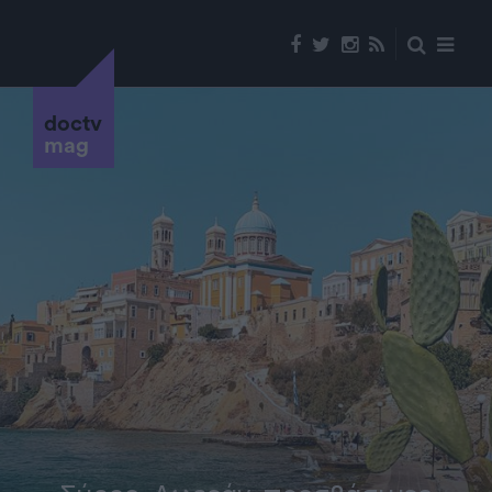
doctv
mag