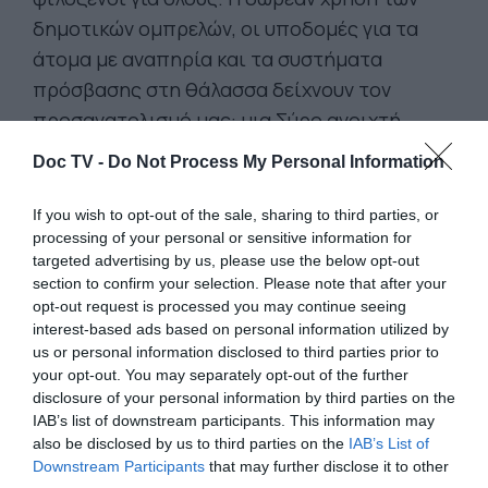
δημοτικών ομπρελών, οι υποδομές για τα
άτομα με αναπηρία και τα συστήματα
πρόσβασης στη θάλασσα δείχνουν τον
προσανατολισμό μας: μια Σύρο ανοιχτή,
ανθρώπινη και φιλόξενη για κάθε κάτοικο και
Doc TV -
Do Not Process My Personal Information
κάθε επισκέπτη» δήλωσε ο αντιδήμαρχος
Τουρισμού και Παραλιών του Δήμου Σύρου-
If you wish to opt-out of the sale, sharing to third parties, or
processing of your personal or sensitive information for
Ερμούπολης, Γιάννης Βουτσίνος, στο ΑΠΕ
targeted advertising by us, please use the below opt-out
ΜΠΕ.
section to confirm your selection. Please note that after your
opt-out request is processed you may continue seeing
Τ
ο νησί διαθέτει ένα μεγάλο δίκτυο
από
interest-based ads based on personal information utilized by
δημοτικές ομπρέλες
, δίνοντας τη
us or personal information disclosed to third parties prior to
δυνατότητα σε κατοίκους και επισκέπτες να
your opt-out. You may separately opt-out of the further
disclosure of your personal information by third parties on the
απολαμβάνουν τη σκιά στις παραλίες χωρίς
IAB’s list of downstream participants. This information may
οικονομική επιβάρυνση, αναδεικνύοντας
also be disclosed by us to third parties on the
IAB’s List of
στην πράξη ότι η ποιότητα της παραλιακής
Downstream Participants
that may further disclose it to other