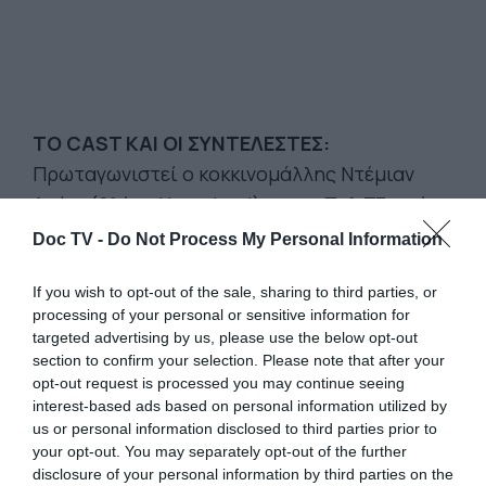
TO CAST ΚΑΙ ΟΙ ΣΥΝΤΕΛΕΣΤΕΣ:
Πρωταγωνιστεί ο κοκκινομάλλης Ντέμιαν
Λούις (βλέπε Homeland) και οι Πολ Τζιαμάτι
(που τον λατρέψαμε στο Πλαγίως του
Doc TV -
Do Not Process My Personal Information
Αλεξάντερ Πέιν) και η Μάγκι Σιφ (από το
Sons of Anarchy). Την ιστορία υπογράφουν
If you wish to opt-out of the sale, sharing to third parties, or
processing of your personal or sensitive information for
το δίδυμο Μπράιαν Κόπελμαν και Ντέιβιντ
targeted advertising by us, please use the below opt-out
Λέβιεν υπεύθυνοι ανάμεσα σε άλλα για τα
section to confirm your selection. Please note that after your
σενάρια ταινιών όπως το Ocean's Eleven και
opt-out request is processed you may continue seeing
interest-based ads based on personal information utilized by
το Runner Runner, μαζί με τον αρθρογράφο
us or personal information disclosed to third parties prior to
των New York Times, Άντριου Ρος Σόρκιν.
your opt-out. You may separately opt-out of the further
disclosure of your personal information by third parties on the