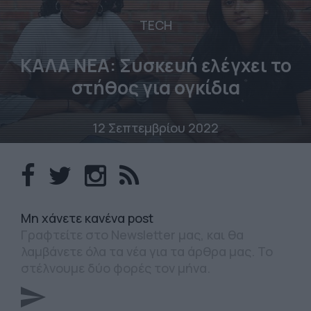
TECH
ΚΑΛΑ ΝΕΑ: Συσκευή ελέγχει το
στήθος για ογκίδια
12 Σεπτεμβρίου 2022
Mη χάνετε κανένα post
Γραφτείτε στο Newsletter μας, και θα
λαμβάνετε όλα τα νέα για τα άρθρα μας. Το
στέλνουμε δύο φορές τον μήνα.