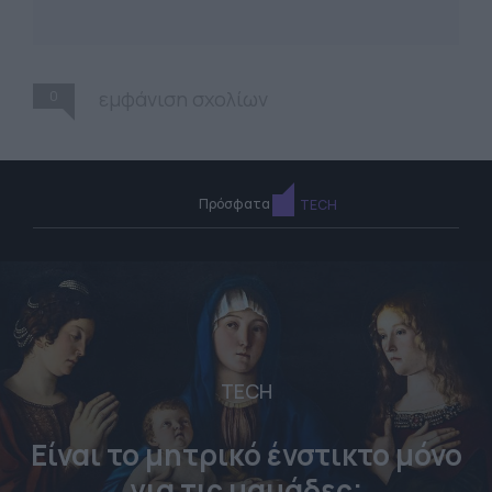
0
εμφάνιση σχολίων
Πρόσφατα
TECH
TECH
Είναι το μητρικό ένστικτο μόνο
για τις μαμάδες;