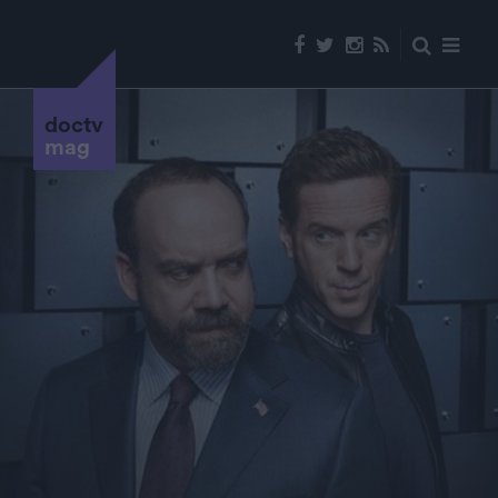
doctv
mag