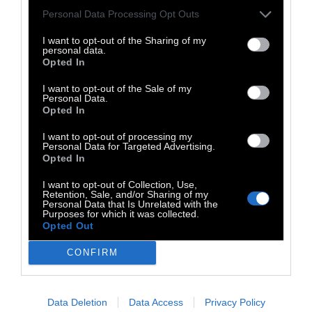
σταθερά ευνοούσαν την προώθηση ηλίθιων
Personal Data Processing Opt Outs
ατόμων σε θέσεις εξουσίας, στις
περισσότερες κοινωνίες πριν από τη
I want to opt-out of the Sharing of my
personal data.
βιομηχανική επανάσταση. Η θρησκεία ήταν
Opted In
ένας ακόμη παράγοντας που συνέτεινε στην
I want to opt-out of the Sale of my
επιδείνωση του φαινομένου.
Personal Data.
Opted In
Στον σύγχρονο εκβιομηχανισμένο κόσμο, οι
I want to opt-out of processing my
Personal Data for Targeted Advertising.
τάξεις και οι κάστες έχουν ξορκιστεί τόσο ως
Opted In
λέξεις αλλά και ως έννοιες, και η θρησκεία
I want to opt-out of Collection, Use,
Retention, Sale, and/or Sharing of my
φθίνει.
Αλλά αντί για τάξεις και κάστες
Personal Data that Is Unrelated with the
Purposes for which it was collected.
έχουμε πολιτικά κόμματα και
Opted Out
γραφειοκρατία, και αντί για θρησκεία
έχουμε τη δημοκρατία.
CONFIRM
Data Deletion
Data Access
Privacy Policy