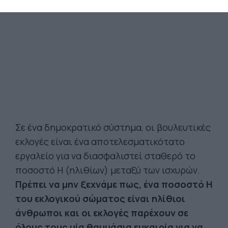
Σε ένα δημοκρατικό σύστημα, οι βουλευτικές
εκλογές είναι ένα αποτελεσματικότατο
εργαλείο για να διασφαλιστεί σταθερό το
ποσοστό Η (ηλιθίων) μεταξύ των ισχυρών.
Πρέπει να μην ξεχνάμε πως, ένα ποσοστό Η
του εκλογικού σώματος είναι ηλίθιοι
άνθρωποι και οι εκλογές παρέχουν σε
όλους τους μία θαυμάσια ευκαιρία για να