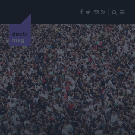
doctv
mag