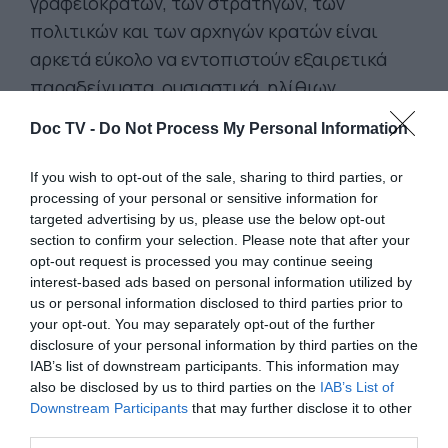
γραφειοκρατών, των στρατηγών, των
πολιτικών και των αρχηγών κρατών είναι
αρκετά εύκολο να εντοπιστούν εξαιρετικά
παραδείγματα, ουσιαστικά, ηλίθιων
ανθρώπων, των οποίων η καταστροφική
Doc TV -
Do Not Process My Personal Information
δυνατότητα είχε (ή έχει) αυξηθεί
τρομακτικά λόγω της θέσης εξουσίας που
If you wish to opt-out of the sale, sharing to third parties, or
κατείχαν (ή κατέχουν). Δεν θα πρέπει εδώ να
processing of your personal or sensitive information for
targeted advertising by us, please use the below opt-out
παραβλέψουμε και τους θρησκευτικούς
section to confirm your selection. Please note that after your
αξιωματούχους.
opt-out request is processed you may continue seeing
interest-based ads based on personal information utilized by
us or personal information disclosed to third parties prior to
Το ερώτημα, που συχνά εγείρουν οι
your opt-out. You may separately opt-out of the further
λογικοί άνθρωποι, είναι πώς και γιατί τα
disclosure of your personal information by third parties on the
ηλίθια άτομα καταφέρνουν να καταλάβουν
IAB’s list of downstream participants. This information may
also be disclosed by us to third parties on the
IAB’s List of
υπεύθυνες θέσεις εξουσίας.
Η τάξη και οι
Downstream Participants
that may further disclose it to other
κάστες ήταν οι κοινωνικές ρυθμίσεις που
third parties.