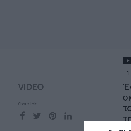
1
VIDEO
Έ
σ
Share this
τ
τ
π