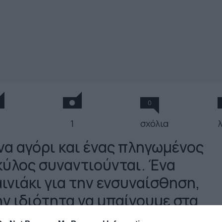
0
1
σχόλια
να αγόρι και ένας πληγωμένος
κύλος συναντιούνται. Ένα
αινιάκι για την ενσυναίσθηση,
ην ιδιότητα να μπαίνουμε στα
απούτσια του άλλου