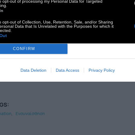
to opt-out of processing my Personal Data for Targeted
ing.
In
o opt-out of Collection, Use, Retention, Sale, and/or Sharing
ersonal Data that Is Unrelated with the Purposes for which it
lected.
Out
CONFIRM
Data Deletion
Data Access
Privacy Policy
GS:
mation
Ενσυναίσθηση