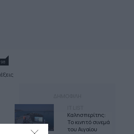
98
λέξεις
ΔΗΜΟΦΙΛΗ
IT LIST
Καλησπερίτης:
Το κινητό σινεμά
του Αιγαίου