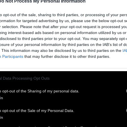
Do Not Process My Personal Information
ΡΣΑ ΝΙΚΗΦΟΡΟΥ
to opt-out of the sale, sharing to third parties, or processing of your per
formation for targeted advertising by us, please use the below opt-out s
 Μαρτίου 2015
r selection. Please note that after your opt-out request is processed y
eing interest-based ads based on personal information utilized by us or
disclosed to third parties prior to your opt-out. You may separately opt-
ς ορφανός σκύλος με σπασμένο πόδι. Ένα pet
losure of your personal information by third parties on the IAB’s list of
p που τον δίνει για υιοθεσία δωρεάν. Ένα αγόρι
. This information may also be disclosed by us to third parties on the
IA
Participants
that may further disclose it to other third parties.
 μοιράζεται μαζί με τον σκυλάκο κάτι κοινό. Η
υναίσθηση, δηλαδή η ιδιότητα να μπορούμε να
ίνουμε στα παπούτσια του άλλου και να τον
l Data Processing Opt Outs
ώθουμε», οικοδομείται κατά μεγάλο μέρος της
ω στην αυτοεπίγνωσή μας αλλά και στις
o opt-out of the Sharing of my personal data.
ειρίες μας. Το μικρό animation video Empathise
In
χνει μέσα σε λίγα λεπτά το πώς οι εμπειρίες μάς
o opt-out of the Sale of my Personal Data.
μορφώνουν και μας δένουν με τους άλλους.
In