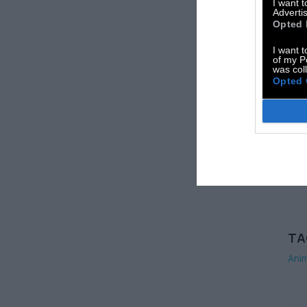
I want 
Advertis
Opted 
I want t
of my P
was col
Opted 
TA
Ani