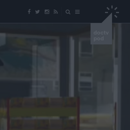
doctv
pod