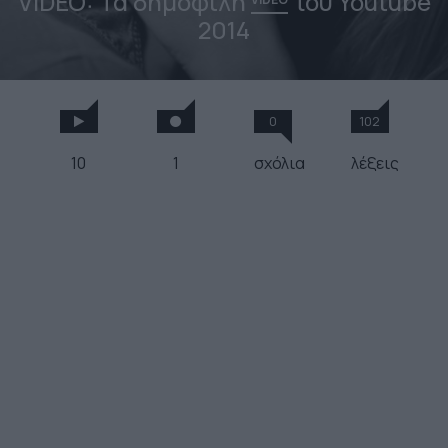
VIDEO: Τα δημοφιλή
του Youtube
2014
0
102
10
1
σχόλια
λέξεις