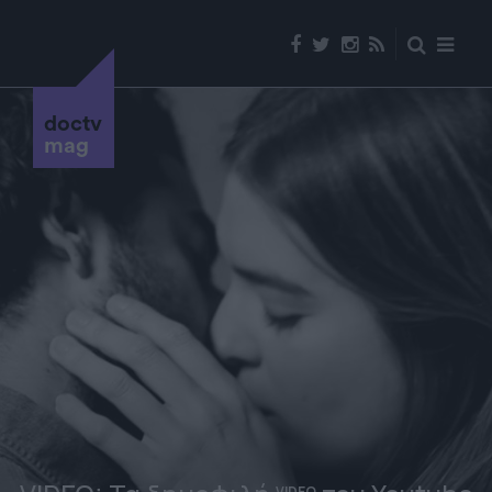
doctv
mag
VIDEO